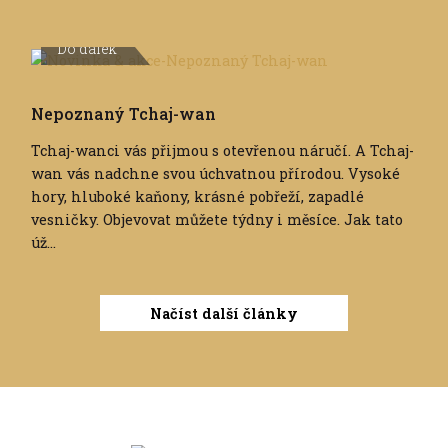
Do dálek
Nepoznaný Tchaj-wan
Tchaj-wanci vás přijmou s otevřenou náručí. A Tchaj-
wan vás nadchne svou úchvatnou přírodou. Vysoké
hory, hluboké kaňony, krásné pobřeží, zapadlé
vesničky. Objevovat můžete týdny i měsíce. Jak tato
úž...
Načíst další články