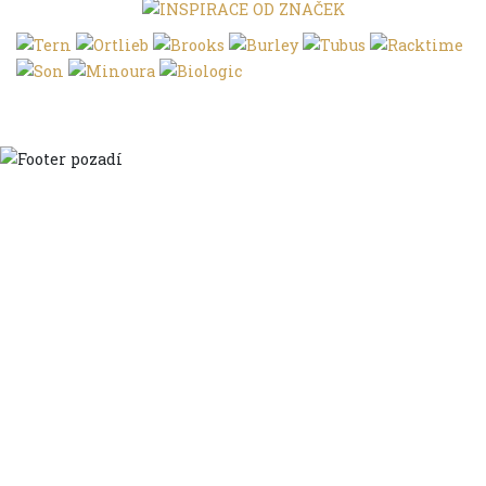
Domů
Ve městě
S dětmi
Do dálek
S nákladem
Volným stylem
V leže
Trochu jinak