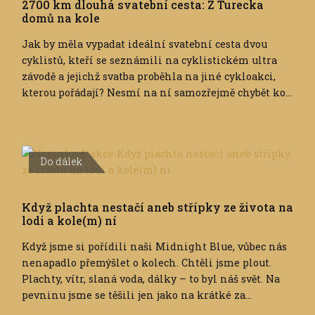
2700 km dlouhá svatební cesta: Z Turecka
domů na kole
Jak by měla vypadat ideální svatební cesta dvou
cyklistů, kteří se seznámili na cyklistickém ultra
závodě a jejichž svatba proběhla na jiné cykloakci,
kterou pořádají? Nesmí na ní samozřejmě chybět ko...
Do dálek
Když plachta nestačí aneb střípky ze života na
lodi a kole(m) ní
Když jsme si pořídili naši Midnight Blue, vůbec nás
nenapadlo přemýšlet o kolech. Chtěli jsme plout.
Plachty, vítr, slaná voda, dálky – to byl náš svět. Na
pevninu jsme se těšili jen jako na krátké za...