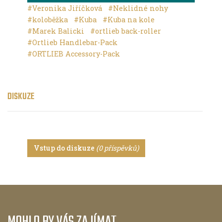
#Veronika Jiříčková
#Neklidné nohy
#koloběžka
#Kuba
#Kuba na kole
#Marek Balicki
#ortlieb back-roller
#Ortlieb Handlebar-Pack
#ORTLIEB Accessory-Pack
DISKUZE
Vstup do diskuze
(0 příspěvků)
MOHLO BY VÁS ZAJÍMAT