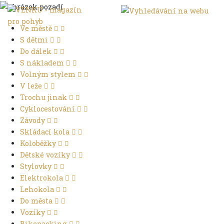
Ve městě
S dětmi
Do dálek
S nákladem
Volným stylem
V leže
Trochu jinak
Cyklocestování
Závody
Skládací kola
Koloběžky
Dětské vozíky
Stylovky
Elektrokola
Lehokola
Do města
Vozíky
Bikepacking