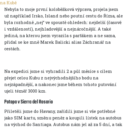
Nebyla to moje první koloběžková výprava, projela jsem
už například Irsko, Island nebo poutní cestu do Říma, ale
byla rozhodně „nej“ ve spoustě ohledech: nejdelší (časově
i vzdáleností), nejhladovější a nejnáročnější. A také
jediná, na kterou jsem vyrazila s parťákem a ne sama,
přidal se ke mně Marek Balicki alias Záchranář na
cestách.
Na expedici jsme si vyhradili 2 a půl měsíce s cílem
přejet celou Kubu z nejvýchodnějšího bodu na
nejzápadnější, a nakonec jsme během tohoto putování
ujeli téměř 3000 km.
Potopa v Sierra del Rosario
Přiletěli jsme do Havany, zařídili jsme si vše potřebné
jako SIM kartu, směnu peněz a koupili lístek na autobus
na východ do Santiaga. Autobus nám jel až za 5 dní, a tak