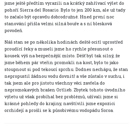
jsme ještě předtím vyrazili na krátký zahřívací výlet do
pohoří Sierra del Rosario. Bylo to jen 200 km, ale už tady
to začalo být opravdu dobrodružné. Hned první noc
stanování přišla velmi silná bouře a s ní blesková
povodeň.
Náš stan se po několika hodinách deště ocitl uprostřed
proudící řeky a museli jsme ho rychle přesunout o
kousek výš na bezpečnější místo. Déšť byl tak silný, že
jsme během pár vteřin promokli na kost, bylo to jako
stoupnout si pod tekoucí sprchu. Dodnes nechápu, že stan
nepropustil žádnou vodu dovnitř a vše zůstalo v suchu, i
tak jsem ale pro jistotu všechny věci zavřela do
nepromokavých brašen Ortlieb. Zbytek tohoto úvodního
výletu už však probíhal bez problémů, užívali jsme si
krásné pohledy do krajiny, navštívili jsme expozici
orchidejí a prošli se k působivému vodopádu Soroa.