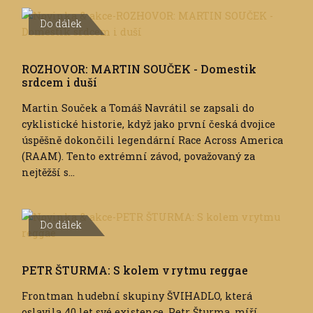
Do dálek
ROZHOVOR: MARTIN SOUČEK - Domestik
srdcem i duší
Martin Souček a Tomáš Navrátil se zapsali do
cyklistické historie, když jako první česká dvojice
úspěšně dokončili legendární Race Across America
(RAAM). Tento extrémní závod, považovaný za
nejtěžší s...
Do dálek
PETR ŠTURMA: S kolem v rytmu reggae
Frontman hudební skupiny ŠVIHADLO, která
oslavila 40 let své existence, Petr Šturma, míří