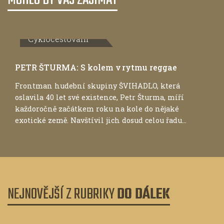
Cyklocestování
PETR ŠTURMA: S kolem v rytmu reggae
Frontman hudební skupiny ŠVIHADLO, která
oslavila 40 let své existence, Petr Šturma, míří
každoročně začátkem roku na kole do nějaké
exotické země. Navštívil jich dosud celou řadu...
NEJNOVĚJŠÍ Z RUBRIKY
DO DÁLEK