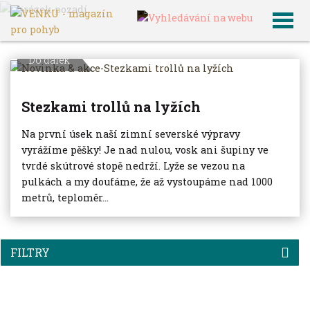
VENKU
Archiv článků
Do dálek
Stezkami trollů na lyžích
Na první úsek naší zimní severské výpravy
vyrážíme pěšky! Je nad nulou, vosk ani šupiny ve
tvrdé skútrové stopě nedrží. Lyže se vezou na
pulkách a my doufáme, že až vystoupáme nad 1000
metrů, teploměr...
FILTRY