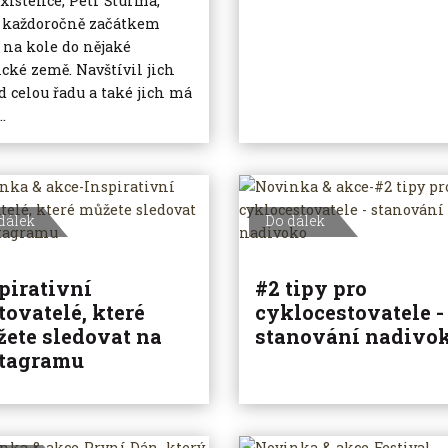
existence, Petr Šturma,
 každoročně začátkem
 na kole do nějaké
ické země. Navštívil jich
d celou řadu a také jich má
..
dálek
Do dálek
pirativní
#2 tipy pro
tovatelé, které
cyklocestovatele -
ete sledovat na
stanování nadivo
stagramu