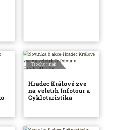
Trochu jinak
Hradec Králové zve
na veletrh Infotour a
ko
Cykloturistika