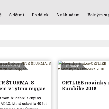
ě
S dětmi
Do dálek
S nákladem
Volným st
locestování
Do dálek
TR ŠTURMA: S
ORTLIEB novinky 
em v rytmu reggae
Eurobike 2018
tman hudební skupiny
ADLO, která oslavila 40 let