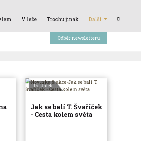
ylem
V leže
Trochu jinak
Další
Odběr newsletteru
Do dálek
na
Jak se balí T. Švaříček
- Cesta kolem světa