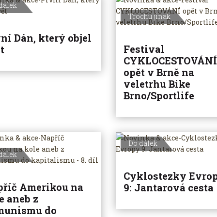
dálek
Trochu jinak
ní Dán, který objel
Festival
t
CYKLOCESTOVÁNÍ
opět v Brně na
veletrhu Bike
Brno/Sportlife
Do dálek
dálek
Cyklostezky Evro
říč Amerikou na
9: Jantarová cesta
e aneb z
munismu do