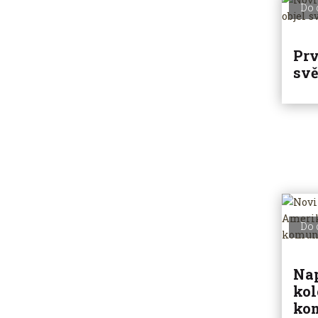
Do 
Prv
svě
Do 
Nap
kol
ko