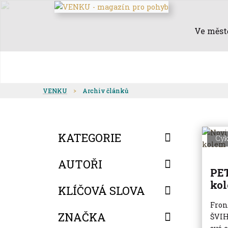
Ve měst
VENKU
Archiv článků
KATEGORIE
Cyk
AUTOŘI
PE
kol
KLÍČOVÁ SLOVA
Fron
ZNAČKA
ŠVIH