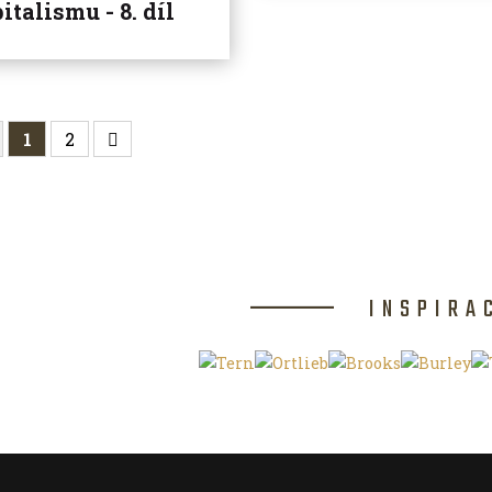
italismu - 8. díl
1
2
INSPIRA