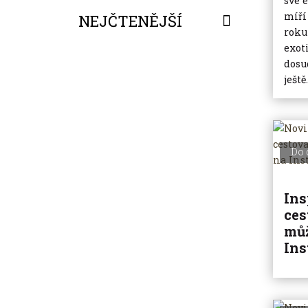
své 
míří
NEJČTENĚJŠÍ
roku
exot
FILTROVAT
dosu
ještě.
Do 
Ins
ces
můž
In