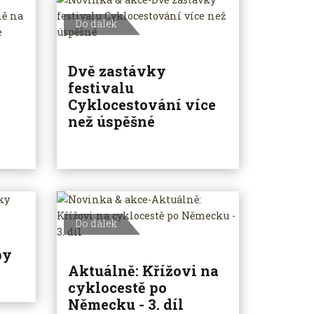
Do dálek
Dvě zastávky
festivalu
Cyklocestování více
než úspěšné
Do dálek
py
Aktuálně: Křížovi na
cyklocestě po
Německu - 3. díl