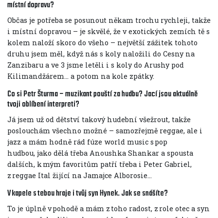
místní dopravu?
Občas je potřeba se posunout někam trochu rychleji, takže
i místní dopravou – je skvělé, že v exotických zemích tě s
kolem naloží skoro do všeho – největší zážitek tohoto
druhu jsem měl, když nás s koly naložili do Cesny na
Zanzibaru a ve 3 jsme letěli i s koly do Arushy pod
Kilimandžárem… a potom na kole zpátky.
Co si Petr Šturma – muzikant pouští za hudbu? Jací jsou aktuálně
tvoji oblíbení interpreti?
Já jsem už od dětství takový hudební všežrout, takže
poslouchám všechno možné – samozřejmě reggae, ale i
jazz a mám hodně rád fúze world music s pop
hudbou, jako dělá třeba Anoushka Shankar a spousta
dalších, k mým favoritům patří třeba i Peter Gabriel,
z reggae Ital žijící na Jamajce Alborosie…
V kapele s tebou hraje i tvůj syn Hynek. Jak se snášíte?
To je úplně v pohodě a mám z toho radost, z role otec a syn