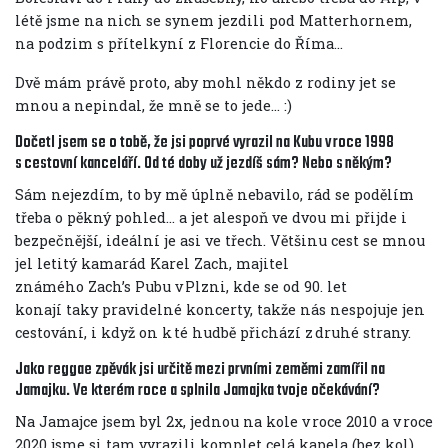
létě jsme na nich se synem jezdili pod Matterhornem,
na podzim s přítelkyní z Florencie do Říma…
Dvě mám právě proto, aby mohl někdo z rodiny jet se
mnou a nepindal, že mně se to jede… :)
Dočetl jsem se o tobě, že jsi poprvé vyrazil na Kubu v roce 1998
s cestovní kanceláří. Od té doby už jezdíš sám? Nebo s někým?
Sám nejezdím, to by mě úplně nebavilo, rád se podělím
třeba o pěkný pohled… a jet alespoň ve dvou mi přijde i
bezpečnější, ideální je asi ve třech. Většinu cest se mnou
jel letitý kamarád Karel Zach, majitel
známého Zach’s Pubu v Plzni, kde se od 90. let
konají taky pravidelné koncerty, takže nás nespojuje jen
cestování, i když on k té hudbě přichází z druhé strany.
Jako reggae zpěvák jsi určitě mezi prvními zeměmi zamířil na
Jamajku. Ve kterém roce a splnila Jamajka tvoje očekávání?
Na Jamajce jsem byl 2x, jednou na kole v roce 2010 a v roce
2020 jsme si tam vyrazili komplet celá kapela (bez kol).