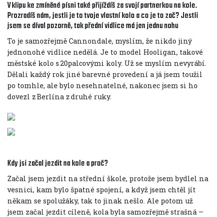
V klipu ke zmíněné písni také přijíždíš za svojí partnerkou na kole.
Prozradíš nám, jestli je to tvoje vlastní kolo a co je to zač? Jestli
jsem se díval pozorně, tak přední vidlice má jen jednu nohu
To je samozřejmě Cannondale, myslím, že nikdo jiný
jednonohé vidlice nedělá. Je to model Hooligan, takové
městské kolo s 20palcovými koly. Už se myslím nevyrábí.
Dělali každý rok jiné barevné provedení a já jsem toužil
po tomhle, ale bylo nesehnatelné, nakonec jsem si ho
dovezl z Berlína z druhé ruky.
Kdy jsi začal jezdit na kole a proč?
Začal jsem jezdit na střední škole, protože jsem bydlel na
vesnici, kam bylo špatné spojení, a když jsem chtěl jít
někam se spolužáky, tak to jinak nešlo. Ale potom už
jsem začal jezdit cíleně, kola byla samozřejmě strašná –