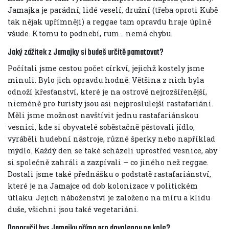
Jamajka je parádní, lidé veselí, družní (třeba oproti Kubě
tak nějak upřímněji) a reggae tam opravdu hraje úplně
všude. K tomu to podnebí, rum… nemá chybu.
Jaký zážitek z Jamajky si budeš určitě pamatovat?
Počítali jsme cestou počet církví, jejichž kostely jsme
minuli. Bylo jich opravdu hodně. Většina z nich byla
odnoží křesťanství, které je na ostrově nejrozšířenější,
nicméně pro turisty jsou asi nejproslulejší rastafariáni.
Měli jsme možnost navštívit jednu rastafariánskou
vesnici, kde si obyvatelé soběstačně pěstovali jídlo,
vyráběli hudební nástroje, různé šperky nebo například
mýdlo. Každý den se také scházeli uprostřed vesnice, aby
si společně zahráli a zazpívali – co jiného než reggae.
Dostali jsme také přednášku o podstatě rastafariánství,
které je na Jamajce od dob kolonizace v politickém
útlaku. Jejich náboženství je založeno na míru a klidu
duše, všichni jsou také vegetariáni.
Doporučil bys Jamajku přímo pro dovolenou na kole?