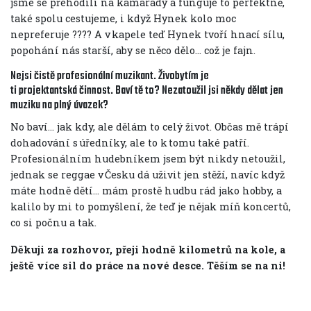
jsme se přehodili na kamarády a funguje to perfektně,
také spolu cestujeme, i když Hynek kolo moc
nepreferuje ???? A v kapele teď Hynek tvoří hnací sílu,
popohání nás starší, aby se něco dělo... což je fajn.
Nejsi čistě profesionální muzikant. Živobytím je
ti projektantská činnost. Baví tě to? Nezatoužil jsi někdy dělat jen
muziku na plný úvazek?
No baví... jak kdy, ale dělám to celý život. Občas mě trápí
dohadování s úředníky, ale to k tomu také patří.
Profesionálním hudebníkem jsem být nikdy netoužil,
jednak se reggae v Česku dá uživit jen stěží, navíc když
máte hodně dětí… mám prostě hudbu rád jako hobby, a
kalilo by mi to pomyšlení, že teď je nějak míň koncertů,
co si počnu a tak.
Děkuji za rozhovor, přeji hodně kilometrů na kole, a
ještě více sil do práce na nové desce. Těším se na ni!