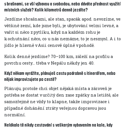
s brašnami, se vší výbavou a svobodou, nebo dáváte přednost využití
místních služeb? Kolik kilometrů denně jezdíte?
Jezdíme s brašnami, ale stan, spacák apod. nevozíme, ve
většině zemí, kde jsme byli, je ubytování velmi levné, a
vařit si něco z pytlíku, když na každém rohu je
k ochutnání něco, co u nás nemáme, to je nesmysl. A i to
jídlo je hlavně v Asii cenově úplně v pohodě.
Kolik denně jezdíme? 70–100 km, záleží na profilu a
povrchu cesty… třeba v Nepálu někdy jen 40.
Když někam vyrážíte, plánuješ cestu podrobně s itinerářem, nebo
nějak improvizujete po cestě?
Plánuju, protože chci objet nějaká místa a zároveň je
potřeba se dostat v určitý den zase zpátky na letiště, ale
samozřejmě ne vždy to klapne, takže improvizace i
případné dohánění ztráty veřejnou dopravou jsou
normální.
Nelákalo tě nikdy cestování s veškerým vybavením na kole, kdy