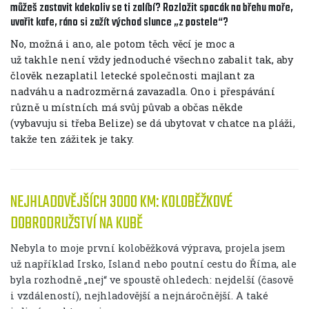
můžeš zastavit kdekoliv se ti zalíbí? Rozložit spacák na břehu moře,
uvařit kafe, ráno si zažít východ slunce „z postele“?
No, možná i ano, ale potom těch věcí je moc a
už takhle není vždy jednoduché všechno zabalit tak, aby
člověk nezaplatil letecké společnosti majlant za
nadváhu a nadrozměrná zavazadla. Ono i přespávání
různě u místních má svůj půvab a občas někde
(vybavuju si třeba Belize) se dá ubytovat v chatce na pláži,
takže ten zážitek je taky.
NEJHLADOVĚJŠÍCH 3000 KM: KOLOBĚŽKOVÉ
DOBRODRUŽSTVÍ NA KUBĚ
Nebyla to moje první koloběžková výprava, projela jsem
už například Irsko, Island nebo poutní cestu do Říma, ale
byla rozhodně „nej“ ve spoustě ohledech: nejdelší (časově
i vzdáleností), nejhladovější a nejnáročnější. A také