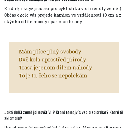
Klidně, i když jsou asi pro cyklistiku víc friendly země :)
Občas okolo vás projede kamion ve vzdálenosti 10 cm a z
okýnka cítíte mocný opar marihuany.
Mám plíce plný svobody
Dvě kola uprostřed přírody
Trasa je jenom dílem náhody
To je to, čeho se nepolekám
Jaké další země jsi navštívil? Která tě nejvíc vzala za srdce? Která tě
zklamala?
Projel jsem (alespoň zčásti) Austrálii, Myanmar (Barma),