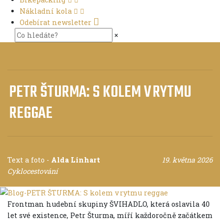
Nákladní kola
Odebírat newsletter
×
PETR ŠTURMA: S KOLEM V RYTMU
REGGAE
Text a foto
-
Alda Linhart
19. května 2026
Cyklocestování
Frontman hudební skupiny ŠVIHADLO, která oslavila 40
let své existence, Petr Šturma, míří každoročně začátkem