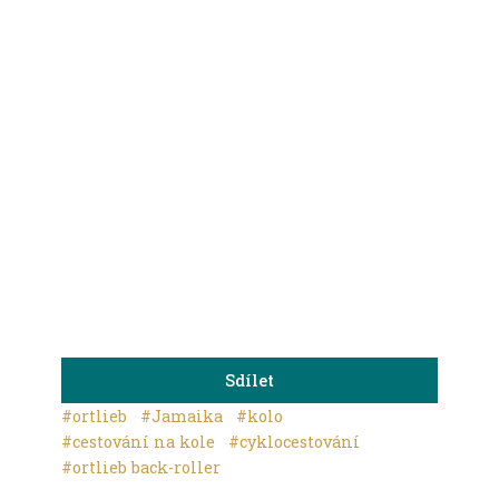
Sdílet
#ortlieb
#Jamaika
#kolo
#cestování na kole
#cyklocestování
#ortlieb back-roller