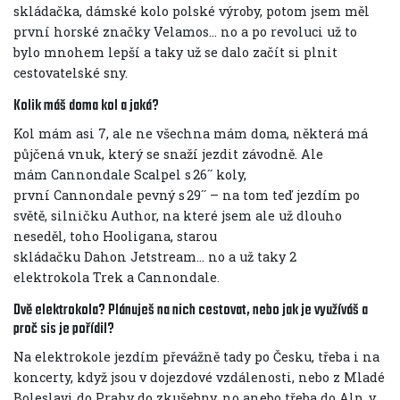
skládačka, dámské kolo polské výroby, potom jsem měl
první horské značky Velamos… no a po revoluci už to
bylo mnohem lepší a taky už se dalo začít si plnit
cestovatelské sny.
Kolik máš doma kol a jaká?
Kol mám asi 7, ale ne všechna mám doma, některá má
půjčená vnuk, který se snaží jezdit závodně. Ale
mám Cannondale Scalpel s 26´´ koly,
první Cannondale pevný s 29´´ – na tom teď jezdím po
světě, silničku Author, na které jsem ale už dlouho
neseděl, toho Hooligana, starou
skládačku Dahon Jetstream… no a už taky 2
elektrokola Trek a Cannondale.
Dvě elektrokola? Plánuješ na nich cestovat, nebo jak je využíváš a
proč sis je pořídil?
Na elektrokole jezdím převážně tady po Česku, třeba i na
koncerty, když jsou v dojezdové vzdálenosti, nebo z Mladé
Boleslavi do Prahy do zkušebny, no anebo třeba do Alp, v