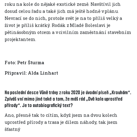
roku na kole do nějaké exotické země. Navštívil jich
dosud celou řadu a také jich má ještě hodně v plánu.
Nevrací se do nich, protože svět je na to příliš velký a
život je příliš krátký. Rodák z Mladé Boleslavi je
pětinásobným otcem a v civilním zaměstnání stavebním
projektantem.
Foto: Petr Šturma
Připravil: Alda Linhart
Na poslední desce Vůně trávy z roku 2020 je úvodní píseň „Krouhám“.
Zpíváš v ní mimo jiné také o tom, že máš rád „Dvě kola uprostřed
přírody“. Je to autobiografický text?
Ano, přesně tak to cítím, když jsem na dvou kolech
uprostřed přírody a trasa je dílem náhody, tak jsem
šťastný