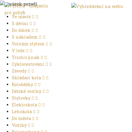
Ve městě
S dětmi
Do dálek
S nákladem
Volným stylem
V leže
Trochu jinak
Cyklocestování
Závody
Skládací kola
Koloběžky
Dětské vozíky
Stylovky
Elektrokola
Lehokola
Do města
Vozíky
Bikepacking