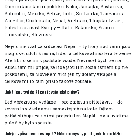
Dominikánskou republiku, Kubu, Jamajku, Kostariku,
Kolumbii, Mexiko, Belize, Indii, Srí Lanku, Tanzanii a
Zanzibar, Guatemalu, Nepál, Vietnam, Thajsko, Izrael,
Palestinu a část Evropy – Itálii, Rakousko, Francii,
Chorvatsko, Slovinsko…
Nejvíc mě vzal za srdce asi Nepál – ty hory nad vámi jsou
magické, údolí krásná, lidé… a celkově atmosféra té země.
Ale líbilo se mi v podstatě všude. Nevracel bych se na
Kubu, tam mi přijde, že lidé jsou tím socialismem úplně
poškození, za člověkem vidí jen ty dolary v kapse a
celkově mi to tam přišlo takové zoufalé.
Jaké jsou tvé další cestovatelské plány?
Teď v březnu se vydáme – pro změnu s přítelkyní – do
severního Vietnamu, samozřejmě na kole. Dětem
pořád slibuju, že s nimi projedu ten Nepál… no a uvidíme,
plánů by bylo spousta…
Jakým způsobem cestuješ? Mám na mysli, jestli jedete na těžko