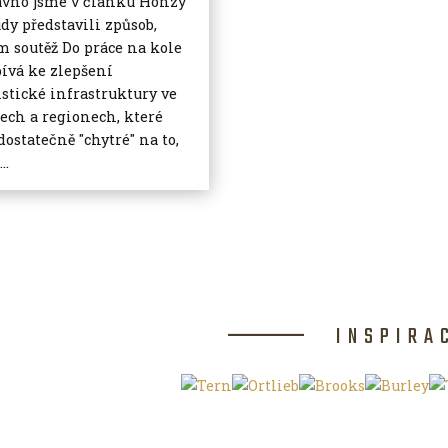
vno jsme v článku Honzy
dy představili způsob,
m soutěž Do práce na kole
pívá ke zlepšení
istické infrastruktury ve
ech a regionech, které
dostatečně "chytré" na to,
..
INSPIRA