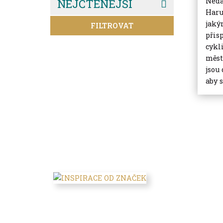
Nedá
NEJČTENĚJŠÍ
Haru
jaký
FILTROVAT
přis
cykl
měst
jsou 
aby s.