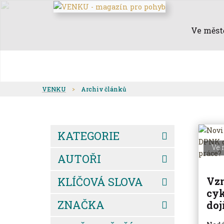
Ve měst
VENKU
Archiv článků
KATEGORIE
Ve 
AUTOŘI
KLÍČOVÁ SLOVA
Vzn
cyk
ZNAČKA
doj