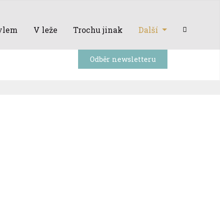
ylem
V leže
Trochu jinak
Další
Odběr newsletteru