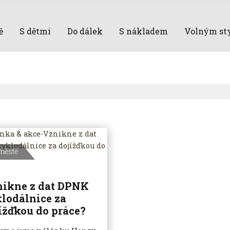
ě
S dětmi
Do dálek
S nákladem
Volným st
městě
ikne z dat DPNK
lodálnice za
ížďkou do práce?