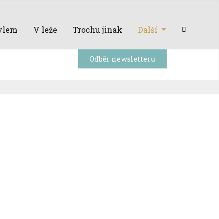
ylem
V leže
Trochu jinak
Další
Odběr newsletteru