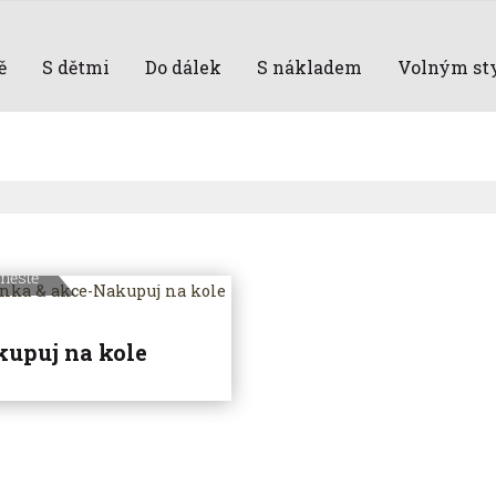
ě
S dětmi
Do dálek
S nákladem
Volným st
městě
upuj na kole