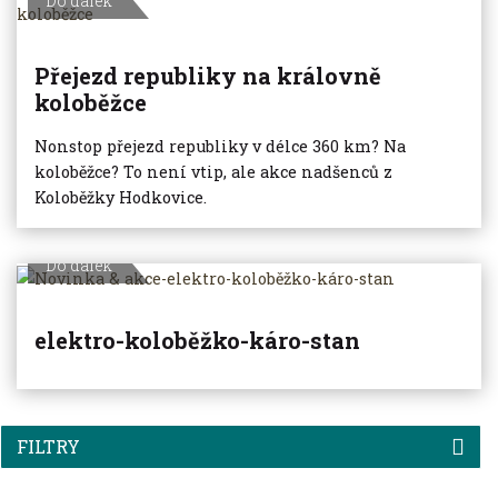
Do dálek
Přejezd republiky na královně
koloběžce
Nonstop přejezd republiky v délce 360 km? Na
koloběžce? To není vtip, ale akce nadšenců z
Koloběžky Hodkovice.
Do dálek
elektro-koloběžko-káro-stan
FILTRY