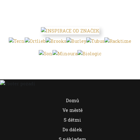
Domů
Ve městě
S dětmi
Do dálek
S nákladem