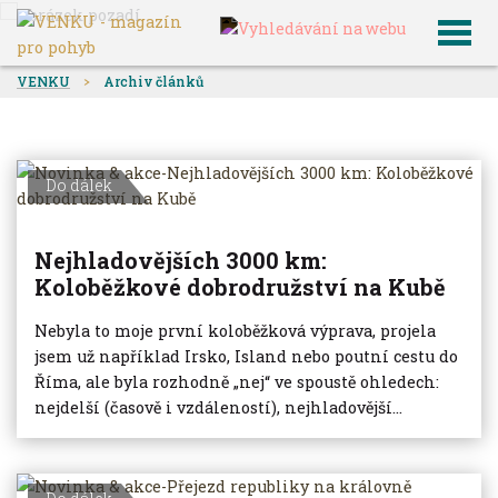
VENKU
Archiv článků
Do dálek
Nejhladovějších 3000 km:
Koloběžkové dobrodružství na Kubě
Nebyla to moje první koloběžková výprava, projela
jsem už například Irsko, Island nebo poutní cestu do
Říma, ale byla rozhodně „nej“ ve spoustě ohledech:
nejdelší (časově i vzdáleností), nejhladovější...