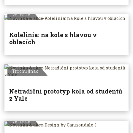
Ve městě
Kolelinia: na kole s hlavou v
oblacích
Trochu jinak
Netradiční prototyp kola od studentů
z Yale
Ve městě