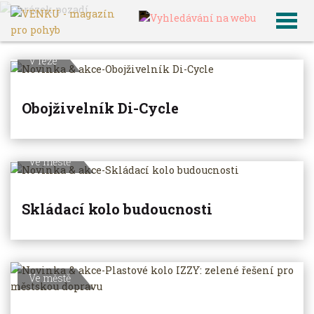
VENKU
Archiv článků
V leže
Obojživelník Di-Cycle
Ve městě
Skládací kolo budoucnosti
Ve městě