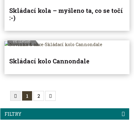
Skládací kola – myšleno ta, co se točí
:-)
Ve městě
Skládací kolo Cannondale
1
2
FILTRY