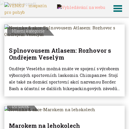
VENKU
Archiv článků
Hlavní kategorie
S plnovousem Atlasem: Rozhovor s
Ondřejem Veselým
Ondřeje Veselého možná znáte ve spojení s výrobcem
výborných sportovních laskomin Chimpanzee. Stojí
ale také za domácí sportovní akcí nazvanou Border
Bash a účastní se dalších bikepackingových závodů...
Do dálek
Marokem na lehokolech