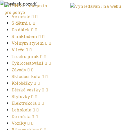
Ve městě
S dětmi
Do dálek
S nákladem
Volným stylem
V leže
Trochu jinak
Cyklocestování
Závody
Skládací kola
Koloběžky
Dětské vozíky
Stylovky
Elektrokola
Lehokola
Do města
Vozíky
Bikepacking