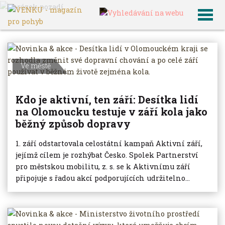
VENKU
Archiv článků
Ve městě
Kdo je aktivní, ten září: Desítka lidí
na Olomoucku testuje v září kola jako
běžný způsob dopravy
1. září odstartovala celostátní kampaň Aktivní září,
jejímž cílem je rozhýbat Česko. Spolek Partnerství
pro městskou mobilitu, z. s. se k Aktivnímu září
připojuje s řadou akcí podporujících udržitelno...