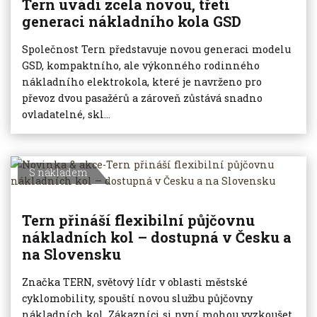
Tern uvádí zcela novou, třetí
generaci nákladního kola GSD
Společnost Tern představuje novou generaci modelu
GSD, kompaktního, ale výkonného rodinného
nákladního elektrokola, které je navrženo pro
převoz dvou pasažérů a zároveň zůstává snadno
ovladatelné, skl...
S nákladem
Tern přináší flexibilní půjčovnu
nákladních kol – dostupná v Česku a
na Slovensku
Značka TERN, světový lídr v oblasti městské
cyklomobility, spouští novou službu půjčovny
nákladních kol. Zákazníci si nyní mohou vyzkoušet