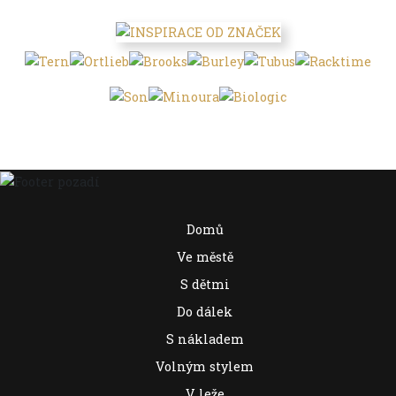
Domů
Ve městě
S dětmi
Do dálek
S nákladem
Volným stylem
V leže