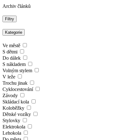
Archiv článků
Filtry
Kategorie
Ve městě
S dětmi
Do dálek
S nákladem
Volným stylem
V leže
Trochu jinak
Cyklocestování
Závody
Skládací kola
Koloběžky
Dětské vozíky
Stylovky
Elektrokola
Lehokola
Do města