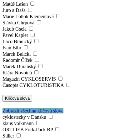
Matúš Lašan
Juro a Daša
Marie Lollok Klementová
Slávka Chrpová
Jakub Gsela
Pavel Kapler
Laco Branický
Ivan Bíbr
Marek Balicki
Radomír Čížek
Marek Duranský
Klára Novotná
Magazín CYKLOSERVIS
Časopis CYKLOTURISTIKA
Klíčová slova
Zobrazit všechna klíčová slova
cyklostezky v Dánsku
klaus volkmann
ORTLIEB Fork-Pack BP
Stiller