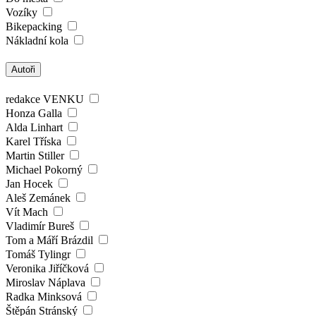
Vozíky
Bikepacking
Nákladní kola
Autoři
redakce VENKU
Honza Galla
Alda Linhart
Karel Tříska
Martin Stiller
Michael Pokorný
Jan Hocek
Aleš Zemánek
Vít Mach
Vladimír Bureš
Tom a Máří Brázdil
Tomáš Tylingr
Veronika Jiříčková
Miroslav Náplava
Radka Minksová
Štěpán Stránský