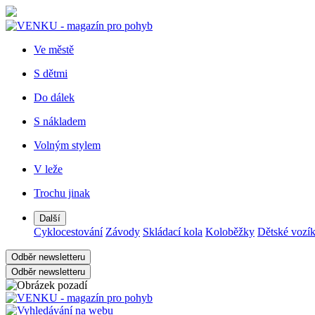
Ve městě
S dětmi
Do dálek
S nákladem
Volným stylem
V leže
Trochu jinak
Další
Cyklocestování
Závody
Skládací kola
Koloběžky
Dětské vozí
Odběr newsletteru
Odběr newsletteru