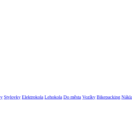
ky
Stylovky
Elektrokola
Lehokola
Do města
Vozíky
Bikepacking
Nákla