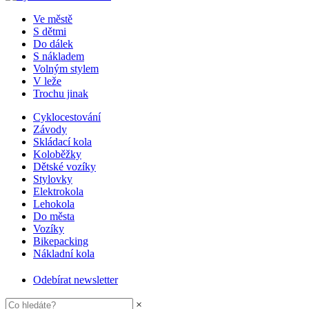
Ve městě
S dětmi
Do dálek
S nákladem
Volným stylem
V leže
Trochu jinak
Cyklocestování
Závody
Skládací kola
Koloběžky
Dětské vozíky
Stylovky
Elektrokola
Lehokola
Do města
Vozíky
Bikepacking
Nákladní kola
Odebírat newsletter
×