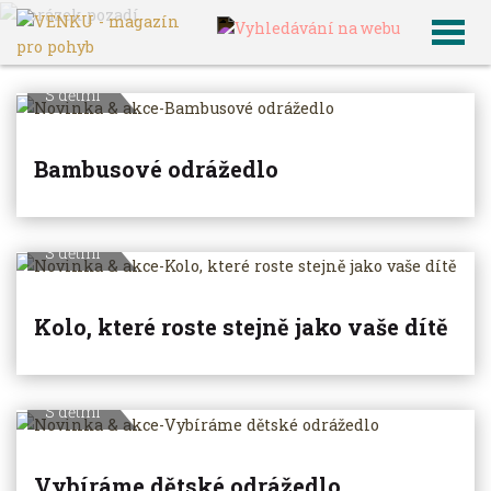
VENKU
Archiv článků
S dětmi
Bambusové odrážedlo
S dětmi
Kolo, které roste stejně jako vaše dítě
S dětmi
Vybíráme dětské odrážedlo