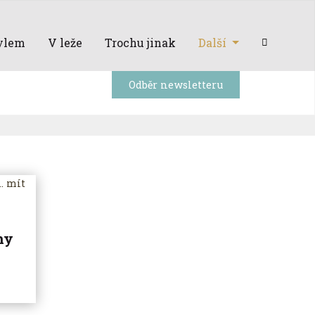
ylem
V leže
Trochu jinak
Další
Odběr newsletteru
hy