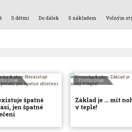
ě
S dětmi
Do dálek
S nákladem
Volným st
chu jinak
Trochu jinak
xistuje špatné
Základ je … mít no
así, jen špatné
v teple!
ečení