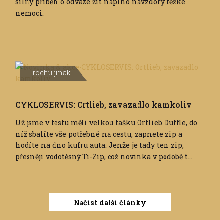
silný příběh o odvaze žít naplno navzdory těžké
nemoci.
Trochu jinak
CYKLOSERVIS: Ortlieb, zavazadlo kamkoliv
Už jsme v testu měli velkou tašku Ortlieb Duffle, do
níž sbalíte vše potřebné na cestu, zapnete zip a
hodíte na dno kufru auta. Jenže je tady ten zip,
přesněji vodotěsný Ti-Zip, což novinka v podobě t...
Načíst další články