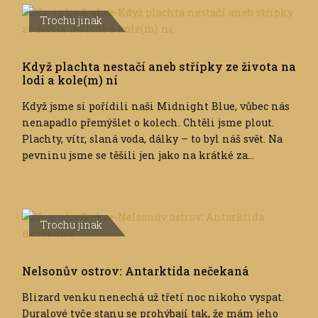
Trochu jinak
Když plachta nestačí aneb střípky ze života na
lodi a kole(m) ní
Když jsme si pořídili naši Midnight Blue, vůbec nás
nenapadlo přemýšlet o kolech. Chtěli jsme plout.
Plachty, vítr, slaná voda, dálky – to byl náš svět. Na
pevninu jsme se těšili jen jako na krátké za...
Trochu jinak
Nelsonův ostrov: Antarktida nečekaná
Blizard venku nenechá už třetí noc nikoho vyspat.
Duralové tyče stanu se prohýbají tak, že mám jeho