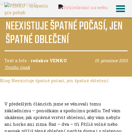
NEEXISTUJE ŠPATNÉ POČASÍ, JEN
ŠPATNÉ OBLEČENÍ
Text a foto
-
redakce VENKU
15. prosince 2010
Trochu jinak
V předešlých článcích jsme se věnovali tomu
základnímu – ponožkám a spodnímu prádlu. Teď vám
ukážeme, jak správně vrstvit oblečení, aby vám nebylo
ani horko ani zima. Raz – dva – tři Příliš volné nebo
naopak příliš těsné oblečení nechte doma i s pletenou