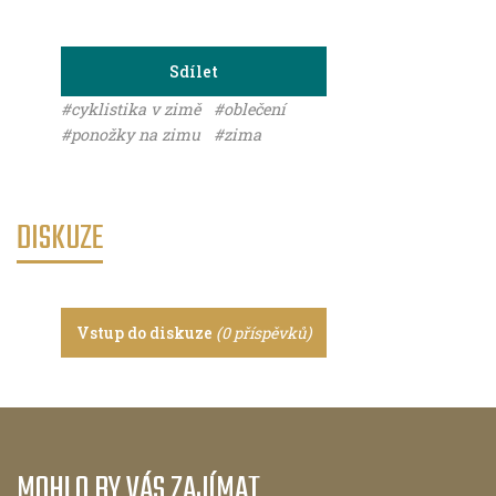
Sdílet
#cyklistika v zimě
#oblečení
#ponožky na zimu
#zima
DISKUZE
Vstup do diskuze
(0 příspěvků)
MOHLO BY VÁS ZAJÍMAT