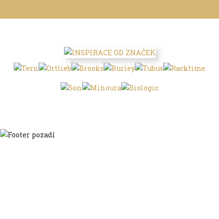
Domů
Ve městě
S dětmi
Do dálek