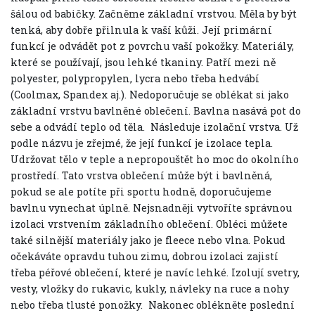
šálou od babičky. Začněme základní vrstvou. Měla by být
tenká, aby dobře přilnula k vaší kůži. Její primární
funkcí je odvádět pot z povrchu vaší pokožky. Materiály,
které se používají, jsou lehké tkaniny. Patří mezi ně
polyester, polypropylen, lycra nebo třeba hedvábí
(Coolmax, Spandex aj.). Nedoporučuje se oblékat si jako
základní vrstvu bavlněné oblečení. Bavlna nasává pot do
sebe a odvádí teplo od těla.
Následuje izolační vrstva. Už
podle názvu je zřejmé, že její funkcí je izolace tepla.
Udržovat tělo v teple a nepropouštět ho moc do okolního
prostředí. Tato vrstva oblečení může být i bavlněná,
pokud se ale potíte při sportu hodně, doporučujeme
bavlnu vynechat úplně. Nejsnadněji vytvoříte správnou
izolaci vrstvením základního oblečení. Obléci můžete
také silnější materiály jako je fleece nebo vlna. Pokud
očekáváte opravdu tuhou zimu, dobrou izolaci zajistí
třeba péřové oblečení, které je navíc lehké. Izolují svetry,
vesty, vložky do rukavic, kukly, návleky na ruce a nohy
nebo třeba tlusté ponožky.
Nakonec oblékněte poslední