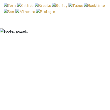
Domů
Ve městě
S dětmi
Do dálek
S nákladem
Volným stylem
V leže
Trochu jinak