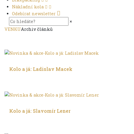
Nákladní kola
Odebírat newsletter
×
VENKU
Archiv článků
Do dálek
Kolo a já: Ladislav Macek
Trochu jinak
Kolo a já: Slavomír Lener