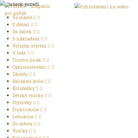
Ve městě
S dětmi
Do dálek
S nákladem
Volným stylem
V leže
Trochu jinak
Cyklocestování
Závody
Skládací kola
Koloběžky
Dětské vozíky
Stylovky
Elektrokola
Lehokola
Do města
Vozíky
Bikepacking