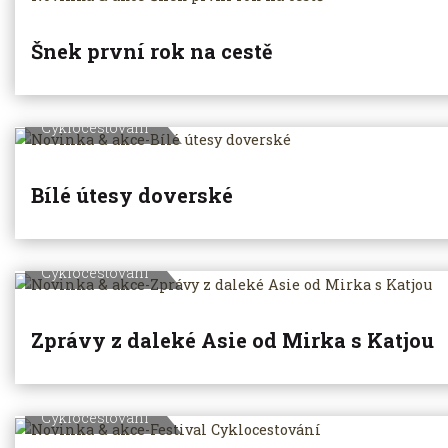
Šnek první rok na cestě
Cyklocestování
Bílé útesy doverské
Cyklocestování
Zprávy z daleké Asie od Mirka s Katjou
Cyklocestování