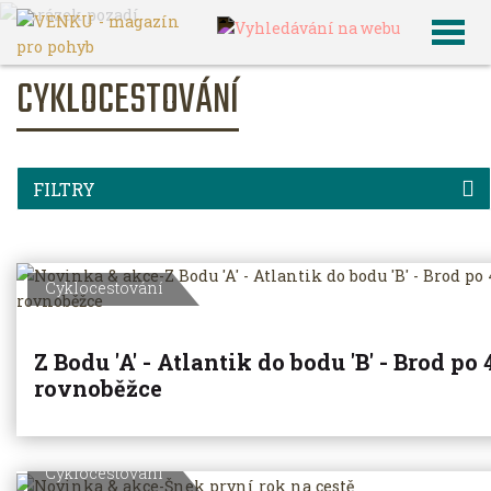
VENKU
Další
Cyklocestování
CYKLOCESTOVÁNÍ
FILTRY
Cyklocestování
Z Bodu 'A' - Atlantik do bodu 'B' - Brod po 
rovnoběžce
Cyklocestování