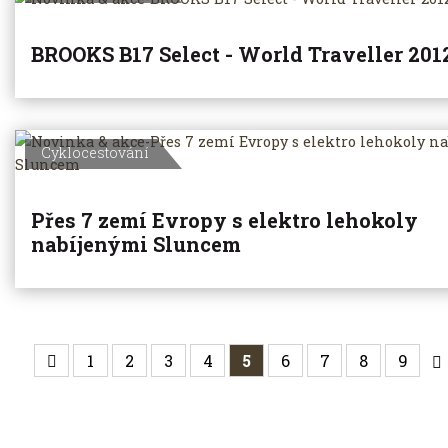
BROOKS B17 Select - World Traveller 201
Cyklocestování
Přes 7 zemí Evropy s elektro lehokoly
nabíjenými Sluncem
1
2
3
4
5
6
7
8
9