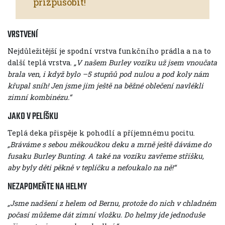
přizpůsobit!
VRSTVENÍ
Nejdůležitější je spodní vrstva funkčního prádla a na to
další teplá vrstva.
„V našem Burley vozíku už jsem vnoučata
brala ven, i když bylo –5 stupňů pod nulou a pod koly nám
křupal sníh! Jen jsme jim ještě na běžné oblečení navlékli
zimní kombinézu.“
JAKO V PELÍŠKU
Teplá deka přispěje k pohodlí a příjemnému pocitu.
„Bráváme s sebou měkoučkou deku a mrně ještě dáváme do
fusaku Burley Bunting. A také na vozíku zavřeme stříšku,
aby byly děti pěkně v teplíčku a nefoukalo na ně!“
NEZAPOMEŇTE NA HELMY
„Jsme nadšení z helem od Bernu, protože do nich v chladném
počasí můžeme dát zimní vložku. Do helmy jde jednoduše