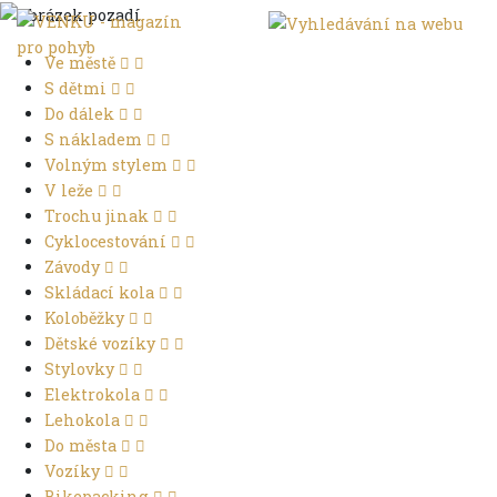
Ve městě
S dětmi
Do dálek
S nákladem
Volným stylem
V leže
Trochu jinak
Cyklocestování
Závody
Skládací kola
Koloběžky
Dětské vozíky
Stylovky
Elektrokola
Lehokola
Do města
Vozíky
Bikepacking