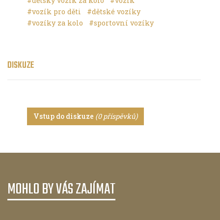
#dětský vozík za kolo
#vozík
#vozík pro děti
#dětské vozíky
#vozíky za kolo
#sportovní vozíky
DISKUZE
Vstup do diskuze
(0 příspěvků)
MOHLO BY VÁS ZAJÍMAT