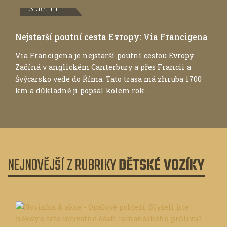
S dětmi
Nejstarší poutní cesta Evropy: Via Francigena
Via Francigena je nejstarší poutní cestou Evropy.
Začíná v anglickém Canterbury a přes Francii a
Švýcarsko vede do Říma. Tato trasa má zhruba 1700
km a důkladně ji popsal kolem rok...
NEJNOVĚJŠÍ Z RUBRIKY
DĚTSKÉ VOZÍKY