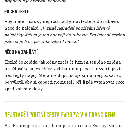
připnout a je opravdu pohodlná.“
RUCE V TEPLE
Aby malé ručičky neprochladly, navlečte je do rukavic
nebo do palčáků.
„V zimě nejraději používám hřejivé
polštářky, děti si je rády dávají do rukavic. Pro letošní sezónu
jsem si jich už pořídila celou krabici!“
NĚCO NA ZAHŘÁTÍ
Horká čokoláda, jablečný mošt či hrnek teplého mléka –
nic člověka po vyjížďce v chladném počasí nezahřeje víc
než teplý nápoj! Melanie doporučuje si na něj počkat až
po výletě, aby si caparti nemuseli při jízdě vytahovat ruce
zpod zahřáté deky.
NEJSTARŠÍ POUTNÍ CESTA EVROPY: VIA FRANCIGENA
Via Francigena je nejstarší poutní cestou Evropy. Začíná