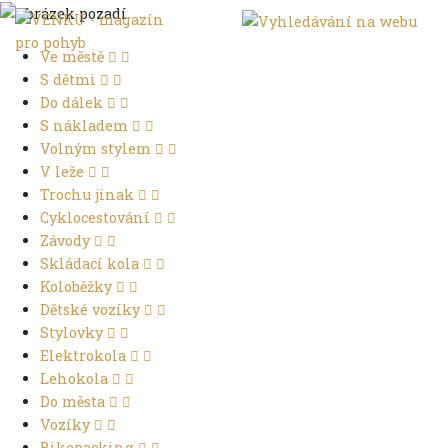
Ve městě
S dětmi
Do dálek
S nákladem
Volným stylem
V leže
Trochu jinak
Cyklocestování
Závody
Skládací kola
Koloběžky
Dětské vozíky
Stylovky
Elektrokola
Lehokola
Do města
Vozíky
Bikepacking