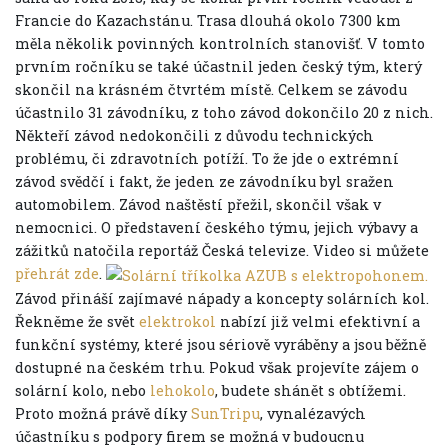
Francie do Kazachstánu. Trasa dlouhá okolo 7300 km
měla několik povinných kontrolních stanovišť. V tomto
prvním ročníku se také účastnil jeden český tým, který
skončil na krásném čtvrtém místě. Celkem se závodu
účastnilo 31 závodníku, z toho závod dokončilo 20 z nich.
Někteří závod nedokončili z důvodu technických
problému, či zdravotních potíží. To že jde o extrémní
závod svědčí i fakt, že jeden ze závodníku byl sražen
automobilem. Závod naštěstí přežil, skončil však v
nemocnici. O představení českého týmu, jejich výbavy a
zážitků natočila reportáž Česká televize. Video si můžete
přehrát zde
.
Závod přináší zajímavé nápady a koncepty solárních kol.
Řekněme že svět
elektrokol
nabízí již velmi efektivní a
funkční systémy, které jsou sériově vyráběny a jsou běžně
dostupné na českém trhu. Pokud však projevíte zájem o
solární kolo, nebo
lehokolo
, budete shánět s obtížemi.
Proto možná právě díky
SunTripu
, vynalézavých
účastníku s podpory firem se možná v budoucnu