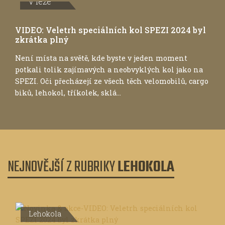
V leže
VIDEO: Veletrh speciálních kol SPEZI 2024 byl
zkrátka plný
Není místa na světě, kde byste v jeden moment
potkali tolik zajímavých a neobvyklých kol jako na
SPEZI. Oči přecházejí ze všech těch velomobilů, cargo
biků, lehokol, tříkolek, sklá...
NEJNOVĚJŠÍ Z RUBRIKY
LEHOKOLA
Lehokola