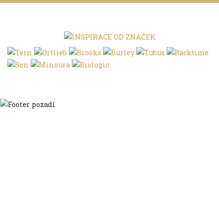
Domů
Ve městě
S dětmi
Do dálek
S nákladem
Volným stylem