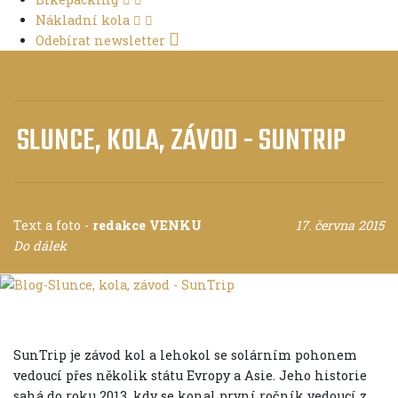
Nákladní kola
Odebírat newsletter
SLUNCE, KOLA, ZÁVOD - SUNTRIP
Text a foto
-
redakce VENKU
17. června 2015
Do dálek
SunTrip je závod kol a lehokol se solárním pohonem
vedoucí přes několik státu Evropy a Asie. Jeho historie
sahá do roku 2013, kdy se konal první ročník vedoucí z