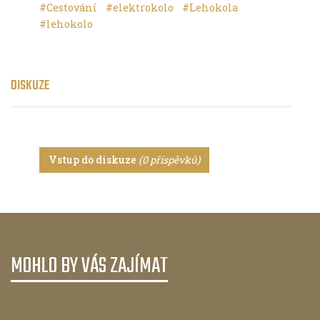
#Cestování
#elektrokolo
#Lehokola
#lehokolo
DISKUZE
Vstup do diskuze
(0 příspěvků)
MOHLO BY VÁS ZAJÍMAT