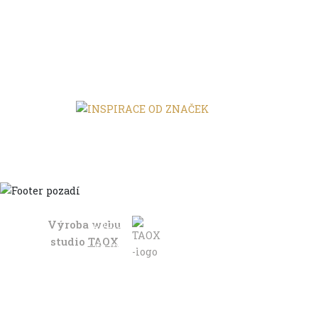
FILTROVAT
Výroba webu
Domů
studio
TAOX
Ve městě
S dětmi
Do dálek
S nákladem