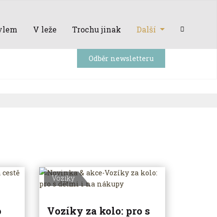
ylem
V leže
Trochu jinak
Další
Odběr newsletteru
Vozíky
o
Vozíky za kolo: pro s