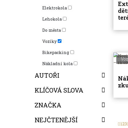
Ext
Elektrokola
dět
ter
Lehokola
Do města
Vozíky
Bikepacking
Voz
Nákladní kola
AUTOŘI
Nák
zku
KLÍČOVÁ SLOVA
ZNAČKA
NEJČTENĚJŠÍ
1
2
3