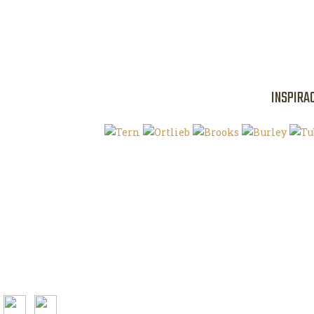
INSPIRA
Klíčová slova
O magazínu VE
Autoři
Kontaktujte nás
Magazín ke stažení