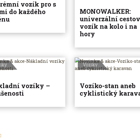
rémní vozík pro s
MONOWALKER:
mi do každého
univerzální cesto
énu
vozík na kolo i na
hory
íky
Vozíky
ladní vozíky –
Vozíko-stan aneb
šenosti
cyklistický karav