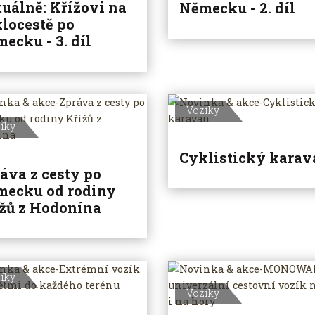
uálně: Křížovi na
Německu - 2. díl
locestě po
ecku - 3. díl
Vozíky
íky
Cyklistický karav
áva z cesty po
mecku od rodiny
žů z Hodonína
íky
Vozíky