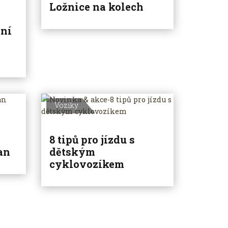
Ložnice na kolech
vní
Vozíky
8 tipů pro jízdu s
an
dětským
cyklovozíkem