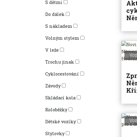
Akt
S dětmi
cyk
Do dálek
Něm
S nákladem
Volným stylem
V leže
Voz
Trochu jinak
Cyklocestování
Zpr
Ně
Závody
Kří
Skládací kola
Koloběžky
Voz
Dětské vozíky
Stylovky