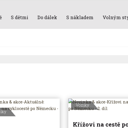
ě
S dětmi
Do dálek
S nákladem
Volným st
Vozíky
íky
Křížovi na cestě p