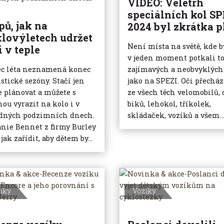
VIDEO: Veletrh
speciálních kol SP
ipů, jak na
2024 byl zkrátka p
lovýletech udržet
Není místa na světě, kde b
i v teple
v jeden moment potkali to
c léta neznamená konec
zajímavých a neobvyklých
istické sezóny. Stačí jen
jako na SPEZI. Oči přecház
e plánovat a můžete s
ze všech těch velomobilů, 
nou vyrazit na kolo i v
biků, lehokol, tříkolek,
dných podzimních dnech.
skládaček, vozíků a všem...
nie Bennet z firmy Burley
 jak zařídit, aby dětem by...
íky
Vozíky