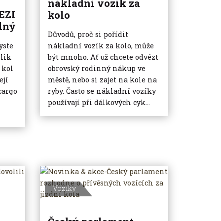
nákladní vozík za
EZI
kolo
lný
Důvodů, proč si pořídit
yste
nákladní vozík za kolo, může
lik
být mnoho. Ať už chcete odvézt
 kol
obrovský rodinný nákup ve
ejí
městě, nebo si zajet na kole na
cargo
ryby. Často se nákladní vozíky
používají při dálkových cyk...
Vozíky