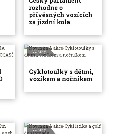
Český parlament
rozhodne o
přívěsných vozících
za jízdní kola
Vozíky
I
Cyklotoulky s dětmi,
O
vozíkem a nočníkem
Vozíky