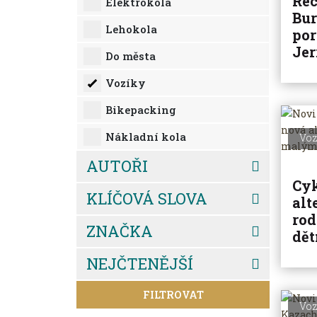
Rec
Elektrokola
Bur
Lehokola
po
Jer
Do města
Vozíky
Bikepacking
Nákladní kola
Voz
AUTOŘI
Cyk
KLÍČOVÁ SLOVA
alt
rod
ZNAČKA
dě
NEJČTENĚJŠÍ
FILTROVAT
Voz