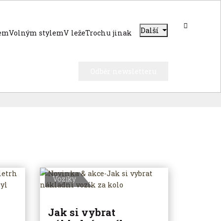
Další
dem
Volným stylem
V leže
Trochu jinak
Odběr newsletteru
Vozíky
Jak si vybrat