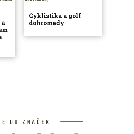
Cyklistika a golf
 a
dohromady
lem
a
CE OD ZNAČEK