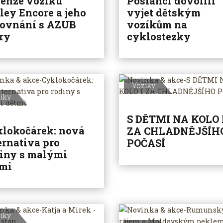
enze vozíku
Poslanci dovolili
ley Encore a jeho
vyjet dětským
rovnání s AZUB
vozíkům na
ry
cyklostezky
Vozíky
íky
S DĚTMI NA KOLO 
lokočárek: nová
ZA CHLADNĚJŠÍH
ernativa pro
POČASÍ
iny s malými
tmi
íky