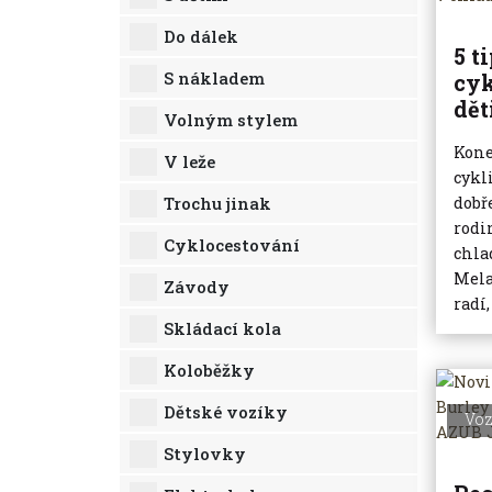
Do dálek
5 t
S nákladem
cyk
dět
Volným stylem
Kone
V leže
cykl
Trochu jinak
dobř
rodi
Cyklocestování
chla
Mela
Závody
radí,
Skládací kola
Koloběžky
Dětské vozíky
Voz
Stylovky