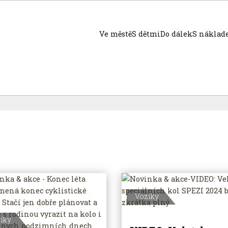
Ve městě
S dětmi
Do dálek
S nákla
Vozíky
íky