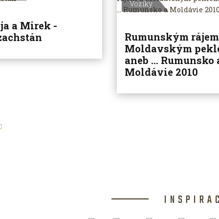
Vozíky
ja a Mirek -
Rumunským rájem
zachstán
Moldavským pek
aneb ... Rumunsko 
Moldávie 2010
INSPIRA