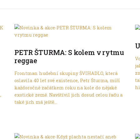
Do dálek
U
PETR ŠTURMA: S kolem v rytmu
Vo
reggae
ja
zn
Frontman hudební skupiny ŠVIHADLO, která
ta
oslavila 40 let své existence, Petr Šturma, míří
hi
každoročně začátkem roku na kole do nějaké
,
exotické země. Navštívil jich dosud celou řadu a
také jich má ještě...