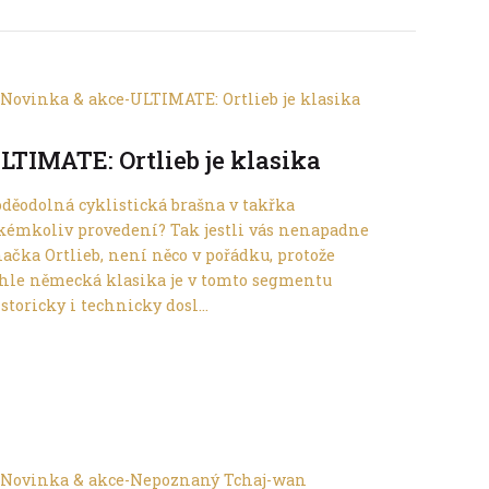
Do dálek
LTIMATE: Ortlieb je klasika
děodolná cyklistická brašna v takřka
kémkoliv provedení? Tak jestli vás nenapadne
ačka Ortlieb, není něco v pořádku, protože
hle německá klasika je v tomto segmentu
storicky i technicky dosl...