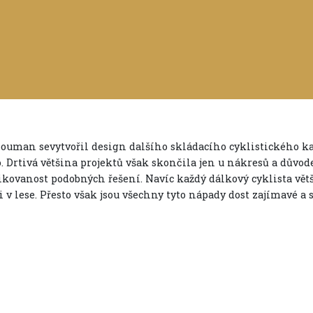
Bouman sevytvořil design dalšího skládacího cyklistického kar
 Drtivá většina projektů však skončila jen u nákresů a důvo
kovanost podobných řešení. Navíc každý dálkový cyklista vět
i v lese. Přesto však jsou všechny tyto nápady dost zajímavé a s