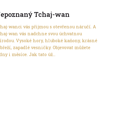
Do dálek
epoznaný Tchaj-wan
haj-wanci vás přijmou s otevřenou náručí. A
chaj-wan vás nadchne svou úchvatnou
írodou. Vysoké hory, hluboké kaňony, krásné
břeží, zapadlé vesničky. Objevovat můžete
dny i měsíce. Jak tato úž...