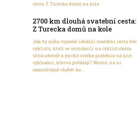
Do dálek
2700 km dlouhá svatební cesta:
Z Turecka domů na kole
Jak by měla vypadat ideální svatební cesta dv
cyklistů, kteří se seznámili na cyklistickém
ultra závodě a jejichž svatba proběhla na jiné
cykloakci, kterou pořádají? Nesmí na ní
samozřejmě chybět ko...