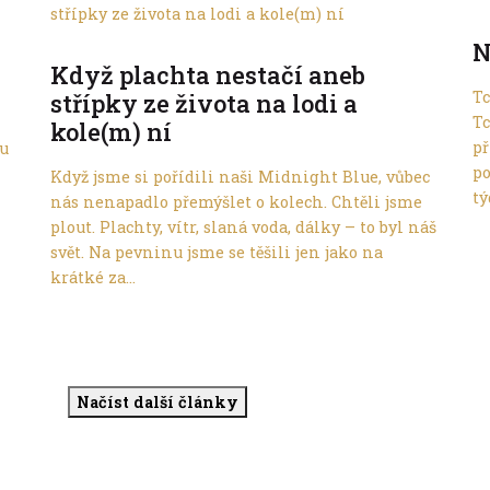
Do dálek
N
Když plachta nestačí aneb
Tc
střípky ze života na lodi a
T
kole(m) ní
př
ou
po
Když jsme si pořídili naši Midnight Blue, vůbec
tý
nás nenapadlo přemýšlet o kolech. Chtěli jsme
plout. Plachty, vítr, slaná voda, dálky – to byl náš
svět. Na pevninu jsme se těšili jen jako na
krátké za...
Načíst další články