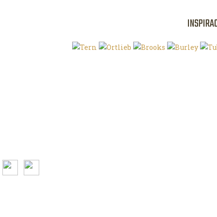
INSPIRA
Klíčová slova
O magazínu VE
Autoři
Kontaktujte nás
Magazín ke stažení