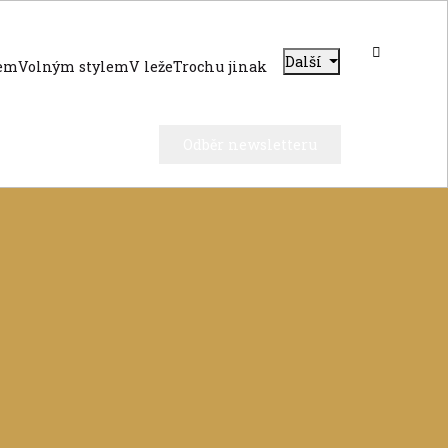
Další
dem
Volným stylem
V leže
Trochu jinak
Odběr newsletteru