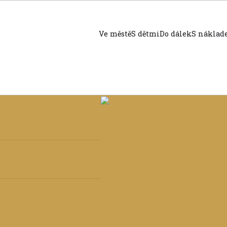
Ve městě
S dětmi
Do dálek
S nákla