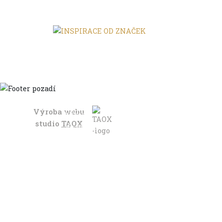
Výroba webu
Domů
studio
TAOX
Ve městě
S dětmi
Do dálek
S nákladem
Volným stylem
V leže
Trochu jinak