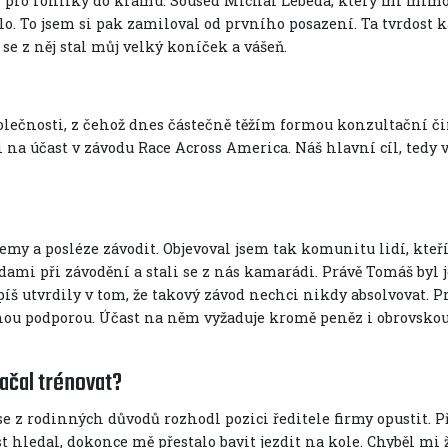
tam pro rohlíky do krámu. Soused Michal Lebeda, který mi mi
olo. To jsem si pak zamiloval od prvního posazení. Ta tvrdos
se z něj stal můj velký koníček a vášeň.
olečnosti, z čehož dnes částečně těžím formou konzultační či
ti na účast v závodu Race Across America. Náš hlavní cíl, tedy
emy a posléze závodit. Objevoval jsem tak komunitu lidí, kteří
mi při závodění a stali se z nás kamarádi. Právě Tomáš byl j
spíš utvrdily v tom, že takový závod nechci nikdy absolvovat. P
utnou podporou. Účast na něm vyžaduje kromě peněz i obrovskou
začal trénovat?
se z rodinných důvodů rozhodl pozici ředitele firmy opustit. P
t hledal, dokonce mě přestalo bavit jezdit na kole. Chyběl mi 