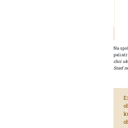
Na spol
paliati
chci uk
Snad ně
E
o
k
o