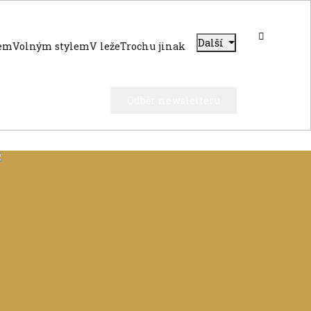
Další
dem
Volným stylem
V leže
Trochu jinak
Odběr newsletteru