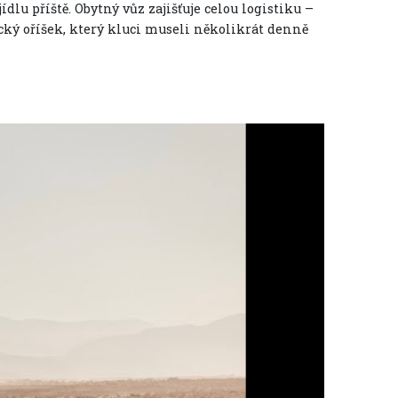
jídlu příště. Obytný vůz zajišťuje celou logistiku –
cký oříšek, který kluci museli několikrát denně