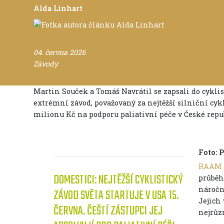
Alda Linhart
04. června 2026
Závody
Martin Souček a Tomáš Navrátil se zapsali do cykli
extrémní závod, považovaný za nejtěžší silniční cykli
milionu Kč na podporu paliativní péče v České repub
Foto: 
RAAM
DOMESTICI: NEJTĚŽŠÍ CYKLISTICKÝ
průběh
náročn
ZÁVOD SVĚTA STARTUJE V USA 15.
Jejich 
ČERVNA. ČEŠTÍ ZÁSTUPCI JEJ
nejrůzn