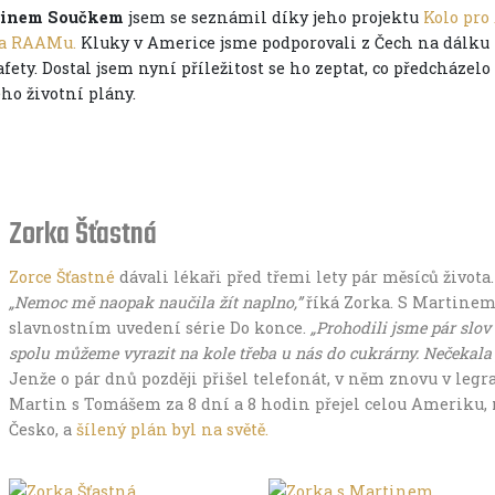
inem Součkem
jsem se seznámil díky jeho projektu
Kolo pr
na RAAMu.
Kluky v Americe jsme podporovali z Čech na dálku
afety. Dostal jsem nyní příležitost se ho zeptat, co předcházel
eho životní plány.
Zorka Šťastná
Zorce Šťastné
dávali lékaři před třemi lety pár měsíců života
„Nemoc mě naopak naučila žít naplno,”
říká Zorka. S Martinem 
slavnostním uvedení série Do konce.
„Prohodili jsme pár slov 
spolu můžeme vyrazit na kole třeba u nás do cukrárny. Nečekala j
Jenže o pár dnů později přišel telefonát, v něm znovu v leg
Martin s Tomášem za 8 dní a 8 hodin přejel celou Ameriku, 
Česko, a
šílený plán byl na světě.