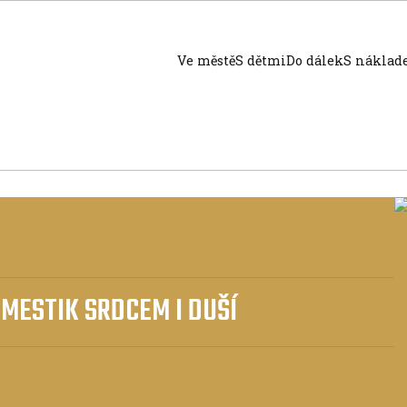
Ve městě
S dětmi
Do dálek
S nákla
MESTIK SRDCEM I DUŠÍ