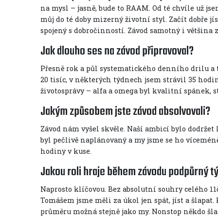
na mysl – jasně, bude to RAAM. Od té chvíle už js
můj do té doby mizerný životní styl. Začít dobře jí
spojený s dobročinností. Závod samotný i většina 
Jak dlouho ses na závod připravoval?
Přesně rok a půl systematického denního drilu a 
20 tisíc, v některých týdnech jsem strávil 35 hodi
životosprávy – alfa a omega byl kvalitní spánek, s
Jakým způsobem jste závod absolvovali?
Závod nám vyšel skvěle. Naší ambicí bylo dodržet li
byl pečlivě naplánovaný a my jsme se ho víceméně
hodiny v kuse.
Jakou roli hraje během závodu podpůrný t
Naprosto klíčovou. Bez absolutní souhry celého 1
Tomášem jsme měli za úkol jen spát, jíst a šlapat
průměru možná stejně jako my. Nonstop někdo šlape,