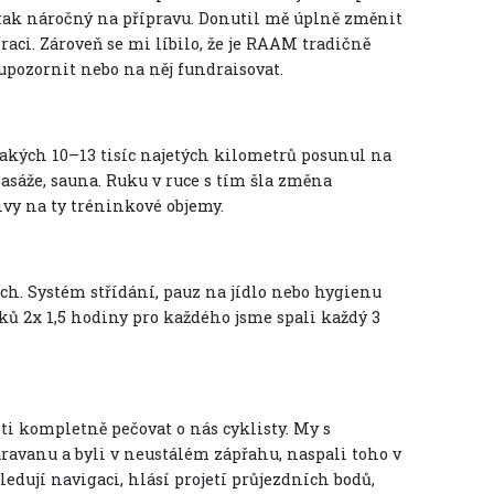
e tak náročný na přípravu. Donutil mě úplně změnit
eraci. Zároveň se mi líbilo, že je RAAM tradičně
upozornit nebo na něj fundraisovat.
jakých 10–13 tisíc najetých kilometrů posunul na
masáže, sauna. Ruku v ruce s tím šla změna
ivy na ty tréninkové objemy.
pěch. Systém střídání, pauz na jídlo nebo hygienu
ů 2x 1,5 hodiny pro každého jsme spali každý 3
i kompletně pečovat o nás cyklisty. My s
aravanu a byli v neustálém zápřahu, naspali toho v
edují navigaci, hlásí projetí průjezdních bodů,