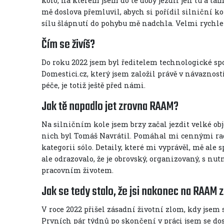
kolo, na kterém jsem do té doby jezdil jen tu a 
mě doslova přemluvil, abych si pořídil silniční k
sílu šlápnutí do pohybu mě nadchla. Velmi rychle 
Čím se živíš?
Do roku 2022 jsem byl ředitelem technologické sp
Domestici.cz, který jsem založil právě v návaznos
péče, je totiž ještě před námi.
Jak tě napadlo jet zrovna RAAM?
Na silničním kole jsem brzy začal jezdit velké obj
nich byl Tomáš Navrátil. Pomáhal mi cennými rada
kategorii sólo. Detaily, které mi vyprávěl, mě ale 
ale odrazovalo, že je obrovský, organizovaný, s n
pracovním životem.
Jak se tedy stalo, že jsi nakonec na RAAM 
V roce 2022 přišel zásadní životní zlom, kdy jsem 
Prvních pár týdnů po skončení v práci jsem se dos