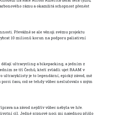
mochodem na Race Across America dělal šéfa týmu,
t karbonového rámu a okamžitá schopnost přenést
nnosti. Převážně se ale věnuji svému projektu
 vybrat 10 milionů korun na podporu paliativní
 dělají ultracycling a bikepacking, a jedním z
edním ze tří Čechů, kteří zvládli ujet RAAM v
ro ultracyklisty je to legendární, epický závod, mě
 porci času, což se tehdy vůbec neslučovalo s mým
říprava na závod nejdřív vůbec nebyla ve hře.
životní cíl. Jedné srpnové noci mi najednou přišlo