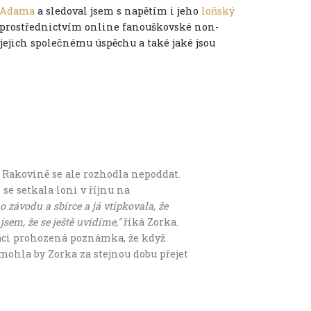
o Adama
a sledoval jsem s napětím i jeho
loňský
 prostřednictvím online fanouškovské non-
o jejich společnému úspěchu a také jaké jsou
. Rakovině se ale rozhodla nepoddat.
se setkala loni v říjnu na
o závodu a sbírce a já vtipkovala, že
sem, že se ještě uvidíme,"
říká Zorka.
raci prohozená poznámka, že když
mohla by Zorka za stejnou dobu přejet