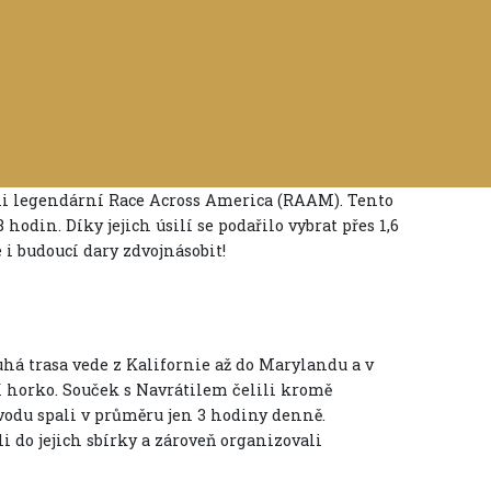
čili legendární Race Across America (RAAM). Tento
odin. Díky jejich úsilí se podařilo vybrat přes 1,6
i budoucí dary zdvojnásobit!
á trasa vede z Kalifornie až do Marylandu a v
í horko. Souček s Navrátilem čelili kromě
odu spali v průměru jen 3 hodiny denně.
i do jejich sbírky a zároveň organizovali