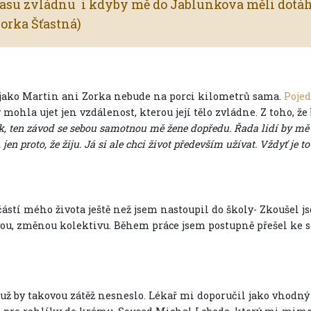
rasu zvládnu i kdyby mě do Jablunkova měli dot
Zorka Šťastná)
 jako Martin ani Zorka nebude na porci kilometrů sama.
Pojed
 mohla ujet jen vzdálenost, kterou její tělo zvládne. Z toho, že
, ten závod se sebou samotnou mě žene dopředu. Řada lidí by mě
 jen proto, že žiju. Já si ale chci život především užívat. Vždyť je t
částí mého života ještě než jsem nastoupil do školy- Zkoušel j
ou, změnou kolektivu. Během práce jsem postupně přešel ke squ
to už by takovou zátěž nesneslo. Lékař mi doporučil jako vhodn