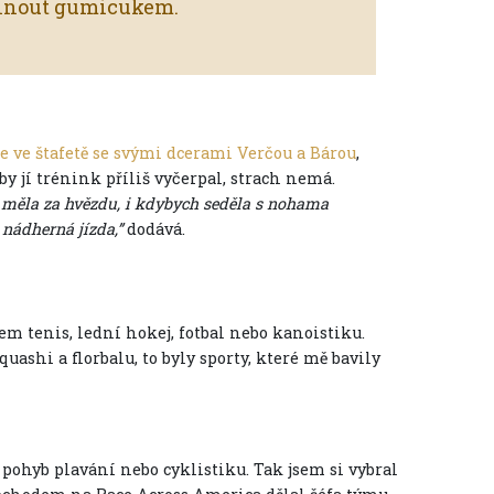
áhnout gumicukem.
e ve štafetě se svými dcerami Verčou a Bárou
,
 by jí trénink příliš vyčerpal, strach nemá.
 měla za hvězdu, i kdybych seděla s nohama
o nádherná jízda,”
dodává.
sem tenis, lední hokej, fotbal nebo kanoistiku.
ashi a florbalu, to byly sporty, které mě bavily
ý pohyb plavání nebo cyklistiku. Tak jsem si vybral