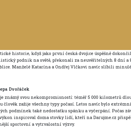
stické historie, když jako první česká dvojice úspěšně dokon
stický podnik na světě, překonali za neuvěřitelných 8 dní a 8 h
lice. Manželé Katarína a Ondřej Vlčkovi navíc slíbili minulé 
Pepa Dvořáček
je známý svou nekompromisností: téměř 5 000 kilometrů dlouh
u člověk zažije všechny typy počasí. Letos navíc bylo extrémn
ých podmínek také nedostatku spánku a vyčerpání. Počas záv
výkon inspiroval doma stovky lidí, kteří na Darujme.cz přispěl
ější sportovní a vytrvalostní výzvy.