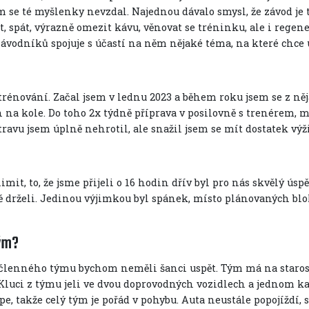
em se té myšlenky nevzdal. Najednou dávalo smysl, že závod j
st, spát, výrazně omezit kávu, věnovat se tréninku, ale i regen
závodníků spojuje s účastí na něm nějaké téma, na které chce 
trénování. Začal jsem v lednu 2023 a během roku jsem se z ně
n na kole. Do toho 2x týdně příprava v posilovně s trenérem, 
travu jsem úplně nehrotil, ale snažil jsem se mít dostatek výž
mit, to, že jsme přijeli o 16 hodin dřív byl pro nás skvělý ús
 drželi. Jedinou výjimkou byl spánek, místo plánovaných blok
ým?
1členného týmu bychom neměli šanci uspět. Tým má na starost
. Kluci z týmu jeli ve dvou doprovodných vozidlech a jednom k
 takže celý tým je pořád v pohybu. Auta neustále popojíždí, sl