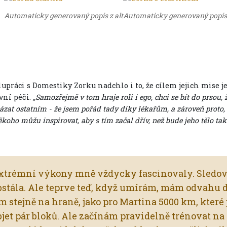
Automaticky generovaný popis z alt
Automaticky generovaný popis 
upráci s Domestiky Zorku nadchlo i to, že cílem jejich mise j
vní péči.
„Samozřejmě v tom hraje roli i ego, chci se bít do prsou,
ázat ostatním - že jsem pořád tady díky lékařům, a zároveň proto, 
koho můžu inspirovat, aby s tím začal dřív, než bude jeho tělo tak 
xtrémní výkony mně vždycky fascinovaly. Sledovala 
bstála. Ale teprve teď, když umírám, mám odvahu do
m stejně na hraně, jako pro Martina 5000 km, které
bjet pár bloků. Ale začínám pravidelně trénovat na