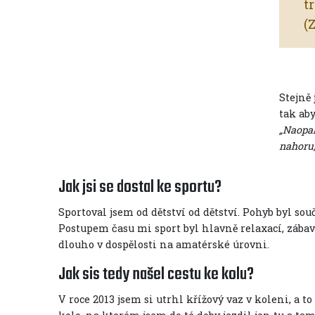
t
(
Stejně
tak aby
„Naopak
nahoru,
Jak jsi se dostal ke sportu?
Sportoval jsem od dětství od dětství. Pohyb byl sou
Postupem času mi sport byl hlavně relaxací, zábav
dlouho v dospělosti na amatérské úrovni.
Jak sis tedy našel cestu ke kolu?
V roce 2013 jsem si utrhl křížový vaz v koleni, a 