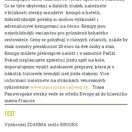
Co se týče ubytování a dalších služeb, naleznete
v blízkosti stezky množství kempů a hotelů,
dobrodružnější povahy si mohou vyzkoušet i
adrenalinové kempovaní na černo. Kempy jsou
nejschůdnější variantou pro průměrně bohatého
cestovatele. Ceny se pohybují v různých relacích, nikde by
však neměly přesáhnout 20 euro za dvě osoby a stan.
Kempy můžete překvapivě nalézt i v samotné Paříži.
Pokud neplánujete zpáteční jízdu opět na kole,
doporučujeme využít autobusové přepravy, která je o
několik tisícovek levnější než jízda vlakem. Více
informací naleznete na stránkách věnovaných
cyklostezce
www.paneuropa-radweg.de
.
Trasa
Panevropské stezky vede ze středu Evropy až do hlavního
města Francie
TEST
Vyzkoušej ZDARMA sedlo BROOKS