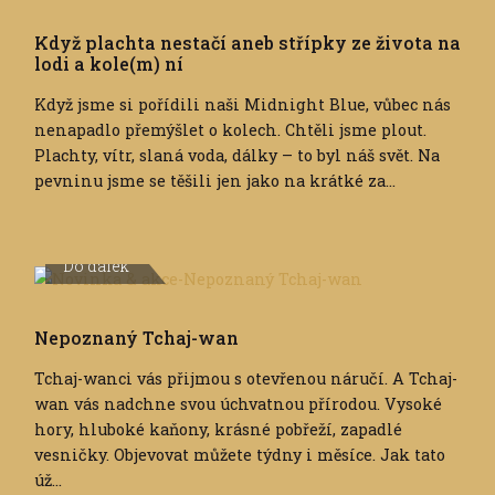
Když plachta nestačí aneb střípky ze života na
lodi a kole(m) ní
Když jsme si pořídili naši Midnight Blue, vůbec nás
nenapadlo přemýšlet o kolech. Chtěli jsme plout.
Plachty, vítr, slaná voda, dálky – to byl náš svět. Na
pevninu jsme se těšili jen jako na krátké za...
Do dálek
Nepoznaný Tchaj-wan
Tchaj-wanci vás přijmou s otevřenou náručí. A Tchaj-
wan vás nadchne svou úchvatnou přírodou. Vysoké
hory, hluboké kaňony, krásné pobřeží, zapadlé
vesničky. Objevovat můžete týdny i měsíce. Jak tato
úž...