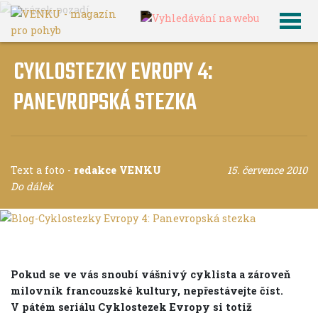
CYKLOSTEZKY EVROPY 4:
PANEVROPSKÁ STEZKA
Text a foto
-
redakce VENKU
15. července 2010
Do dálek
Pokud se ve vás snoubí vášnivý cyklista a zároveň
milovník francouzské kultury, nepřestávejte číst.
V pátém seriálu Cyklostezek Evropy si totiž