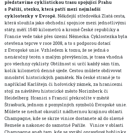
představíme cyklistickou trasu spojující Prahu
s Paříží, stezku, která patří mezi nejmladší
cyklostezky v Evropě.
Někdejší středověká Zlatá cesta,
která sloužila jako obchodní spojnice mezi jednotlivými
státy, měří 1540 kilometrů a kromě České republiky a
Francie vede také přes území Německa. Cyklostezka byla
otevřena teprve v roce 2008, a to s podporou dotací
z Evropské unie. Vzhledem k tomu, že se jedná o
nenáročný terén s malým převýšením, je trasa vhodná
pro všechny cyklisty. Obtížnost si určí každý sám tím,
kolik kilometrů denně ujede. Cestou můžete obdivovat
množství historických památek. Na české straně je to
například Karlštejn či hořovický zámek, za hranicemi
stojí za návštěvu historické město Norimberk či
Heidelberg. Hranici s Francií překročíte v městě
Štrasburk, jednom z pomyslných symbolů Evropské unie.
Můžete se nechat okouzlit nádhernou krajinou oblasti
Champagne, kde se skrze vinice dostanete až do slavné
Remeše a nakonec do samotné Paříže.
Vinice v oblasti
Champagne aneb tam, kde se vyrábí opravdové bublinky