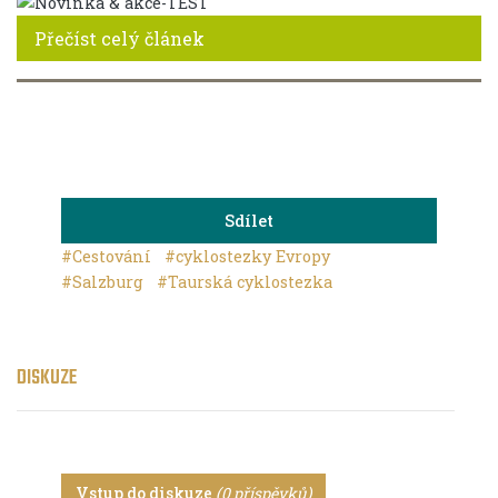
Přečíst celý článek
Sdílet
#Cestování
#cyklostezky Evropy
#Salzburg
#Taurská cyklostezka
DISKUZE
Vstup do diskuze
(0 příspěvků)