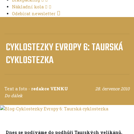
Nákladní kola
Odebírat newsletter
CYKLOSTEZKY EVROPY 6: TAURSKÁ
CYKLOSTEZKA
Text a foto
-
redakce VENKU
28. července 2010
Do dálek
Dnes se podíváme do podhůří Taurských velikánů,