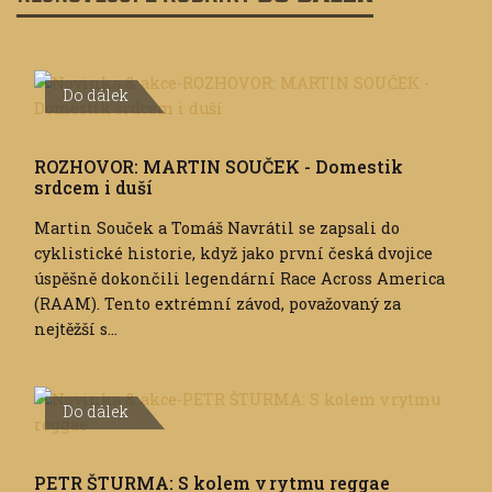
Do dálek
ROZHOVOR: MARTIN SOUČEK - Domestik
srdcem i duší
Martin Souček a Tomáš Navrátil se zapsali do
cyklistické historie, když jako první česká dvojice
úspěšně dokončili legendární Race Across America
(RAAM). Tento extrémní závod, považovaný za
nejtěžší s...
Do dálek
PETR ŠTURMA: S kolem v rytmu reggae