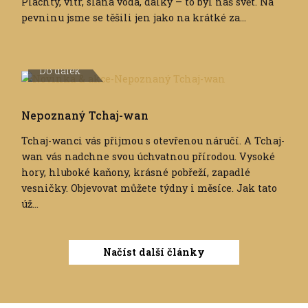
Plachty, vítr, slaná voda, dálky – to byl náš svět. Na
pevninu jsme se těšili jen jako na krátké za...
Do dálek
Nepoznaný Tchaj-wan
Tchaj-wanci vás přijmou s otevřenou náručí. A Tchaj-
wan vás nadchne svou úchvatnou přírodou. Vysoké
hory, hluboké kaňony, krásné pobřeží, zapadlé
vesničky. Objevovat můžete týdny i měsíce. Jak tato
úž...
Načíst další články