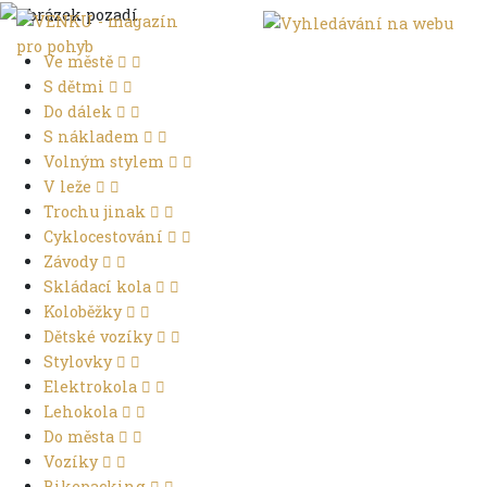
Ve městě
S dětmi
Do dálek
S nákladem
Volným stylem
V leže
Trochu jinak
Cyklocestování
Závody
Skládací kola
Koloběžky
Dětské vozíky
Stylovky
Elektrokola
Lehokola
Do města
Vozíky
Bikepacking