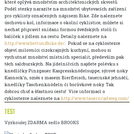
které oplývá množstvím architektonických skvostů.
Podél stezky narazíte na množství ubytovacích zařízení
pro cyklisty označených nápisem Bike. Zde naleznete
úschovnu kol, informace o okolní cyklistice, můžete si
nechat připravit snídani formou švédských stolů či
balíček s jídlem na cestu. Detaily naleznete na
http://www.bettundbike.de/
. Pokud se na cyklostezce
objeví milovníci cizokrajných kuchyní, mohou si
vychutnat množství místních specialit, především pak
těch salcburských. Na jídelníčcích najdete polévku s
knedlíčky Pinzgauer Kaspressknödelsuppe, sýrové noky
Kasnock’n, směs s masem Bierfleisch, tauernské jehněčí,
knedlíky Taschenknödeln či borůvkové noky. Tak
dobrou chuť a šťastnou cestu!
Více informací o
cyklostezce naleznete na
http://www.tauernradweg.com/
TEST
Vyzkoušej ZDARMA sedlo BROOKS