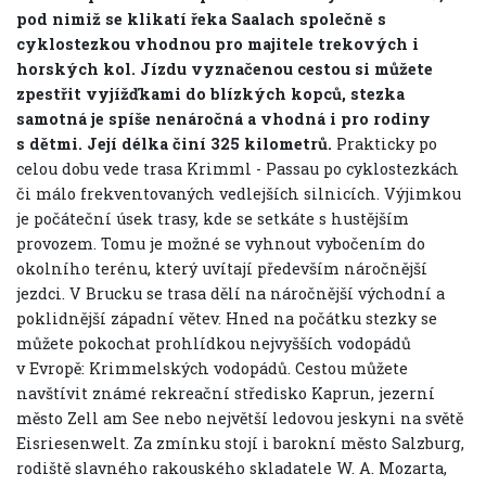
pod nimiž se klikatí řeka Saalach společně s
cyklostezkou vhodnou pro majitele trekových i
horských kol. Jízdu vyznačenou cestou si můžete
zpestřit vyjížďkami do blízkých kopců, stezka
samotná je spíše nenáročná a vhodná i pro rodiny
s dětmi. Její délka činí 325 kilometrů.
Prakticky po
celou dobu vede trasa Krimml - Passau po cyklostezkách
či málo frekventovaných vedlejších silnicích. Výjimkou
je počáteční úsek trasy, kde se setkáte s hustějším
provozem. Tomu je možné se vyhnout vybočením do
okolního terénu, který uvítají především náročnější
jezdci. V Brucku se trasa dělí na náročnější východní a
poklidnější západní větev. Hned na počátku stezky se
můžete pokochat prohlídkou nejvyšších vodopádů
v Evropě: Krimmelských vodopádů. Cestou můžete
navštívit známé rekreační středisko Kaprun, jezerní
město Zell am See nebo největší ledovou jeskyni na světě
Eisriesenwelt. Za zmínku stojí i barokní město Salzburg,
rodiště slavného rakouského skladatele W. A. Mozarta,