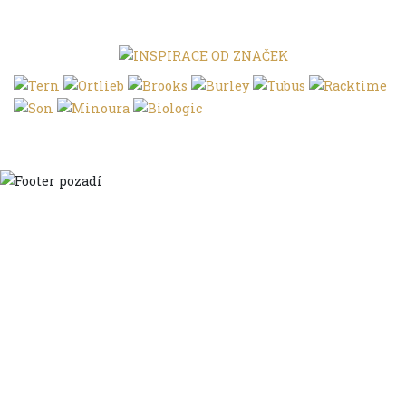
Domů
Ve městě
S dětmi
Do dálek
S nákladem
Volným stylem
V leže