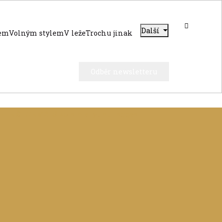
Další
dem
Volným stylem
V leže
Trochu jinak
Odběr newsletteru