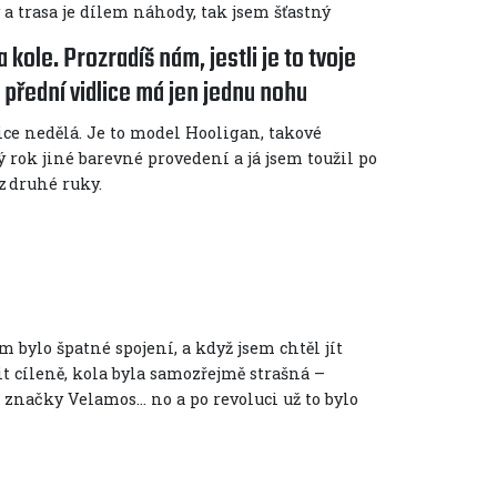
 a trasa je dílem náhody, tak jsem šťastný
 kole. Prozradíš nám, jestli je to tvoje
ak přední vidlice má jen jednu nohu
ce nedělá. Je to model Hooligan, takové
 rok jiné barevné provedení a já jsem toužil po
z druhé ruky.
m bylo špatné spojení, a když jsem chtěl jít
it cíleně, kola byla samozřejmě strašná –
značky Velamos… no a po revoluci už to bylo