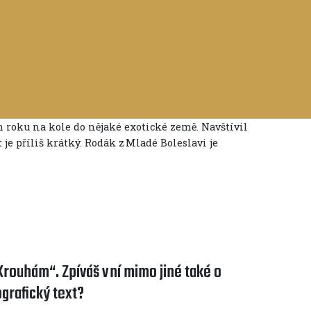
 roku na kole do nějaké exotické země. Navštívil
t je příliš krátký. Rodák z Mladé Boleslavi je
turma
Krouhám“. Zpíváš v ní mimo jiné také o
ografický text?