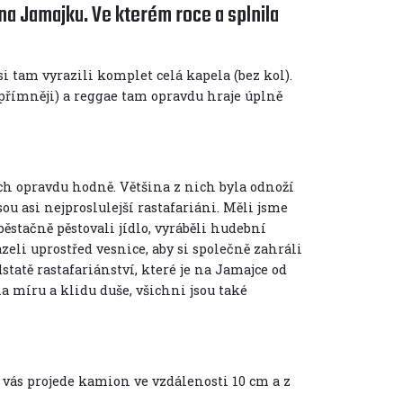
 na Jamajku. Ve kterém roce a splnila
si tam vyrazili komplet celá kapela (bez kol).
 upřímněji) a reggae tam opravdu hraje úplně
jich opravdu hodně. Většina z nich byla odnoží
sou asi nejproslulejší rastafariáni. Měli jsme
ěstačně pěstovali jídlo, vyráběli hudební
eli uprostřed vesnice, aby si společně zahráli
statě rastafariánství, které je na Jamajce od
a míru a klidu duše, všichni jsou také
lo vás projede kamion ve vzdálenosti 10 cm a z