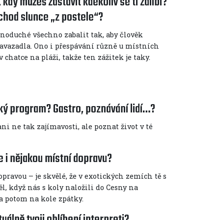
kdy můžeš zastavit kdekoliv se ti zalíbí?
východ slunce „z postele“?
dnoduché všechno zabalit tak, aby člověk
avazadla. Ono i přespávání různě u místních
v chatce na pláži, takže ten zážitek je taky.
ický program? Gastro, poznávání lidí…?
ni ne tak zajímavosti, ale poznat život v té
e i nějakou místní dopravu?
pravou – je skvělé, že v exotických zemích tě s
l, když nás s koly naložili do Cesny na
… a potom na kole zpátky.
uálně tvoji oblíbení interpreti?