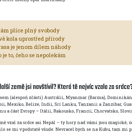
ám plíce plný svobody
vě kola uprostřed přírody
rasa je jenom dílem náhody
To je to, čeho se nepoleká
alší země jsi navštívil? Která tě nejvíc vzala za srdc
 jsem (alespoň zčásti) Austrálii, Myanmar (Barma), Dominikán
ii, Mexiko, Belize, Indii, Srí Lanku, Tanzanii a Zanzibar, Gua
nu a část Evropy – Itálii, Rakousko, Francii, Chorvatsko, Slo
mě vzal za srdce asi Nepál – ty hory nad vámi jsou magické, ú
ilo se mi v podstatě všude. Nevracel bych se na Kubu, tam mi p