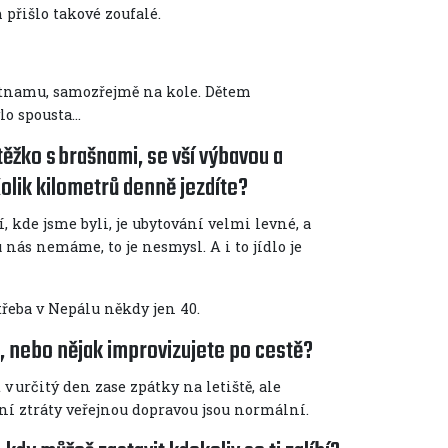
 přišlo takové zoufalé.
etnamu, samozřejmě na kole. Dětem
ylo spousta…
ěžko s brašnami, se vší výbavou a
olik kilometrů denně jezdíte?
, kde jsme byli, je ubytování velmi levné, a
 nás nemáme, to je nesmysl. A i to jídlo je
třeba v Nepálu někdy jen 40.
m, nebo nějak improvizujete po cestě?
 v určitý den zase zpátky na letiště, ale
ní ztráty veřejnou dopravou jsou normální.