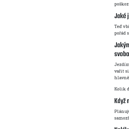
poškoze
Jaké 
Teď v 
pořád 
Jakým
svobo
Jezdíme
vařit s
hlavně
Kolik 
Když 
Plánuju
samozř