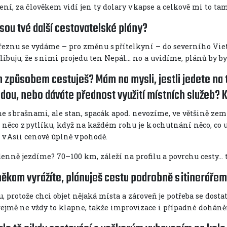
ní, za člověkem vidí jen ty dolary v kapse a celkově mi to tam
jsou tvé další cestovatelské plány?
březnu se vydáme – pro změnu s přítelkyní – do severního Vi
slibuju, že s nimi projedu ten Nepál… no a uvidíme, plánů by b
 způsobem cestuješ? Mám na mysli, jestli jedete na t
dou, nebo dáváte přednost využití místních služeb? K
 s brašnami, ale stan, spacák apod. nevozíme, ve většině zemí
i něco z pytlíku, když na každém rohu je k ochutnání něco, co u
 v Asii cenově úplně v pohodě.
denně jezdíme? 70–100 km, záleží na profilu a povrchu cesty… 
někam vyrážíte, plánuješ cestu podrobně s itineráře
, protože chci objet nějaká místa a zároveň je potřeba se dostat
ejmě ne vždy to klapne, takže improvizace i případné doháně