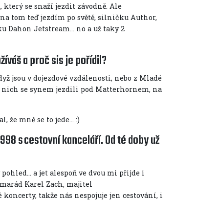
terý se snaží jezdit závodně. Ale
na tom teď jezdím po světě, silničku Author,
čku Dahon Jetstream… no a už taky 2
íváš a proč sis je pořídil?
dyž jsou v dojezdové vzdálenosti, nebo z Mladé
na nich se synem jezdili pod Matterhornem, na
, že mně se to jede… :)
1998 s cestovní kanceláří. Od té doby už
pohled… a jet alespoň ve dvou mi přijde i
kamarád Karel Zach, majitel
 koncerty, takže nás nespojuje jen cestování, i