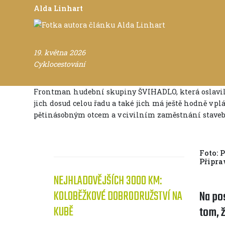
Alda Linhart
19. května 2026
Cyklocestování
Frontman hudební skupiny ŠVIHADLO, která oslavila 
jich dosud celou řadu a také jich má ještě hodně v plán
pětinásobným otcem a v civilním zaměstnání stave
F
Připra
NEJHLADOVĚJŠÍCH 3000 KM:
KOLOBĚŽKOVÉ DOBRODRUŽSTVÍ NA
Na po
KUBĚ
tom, 