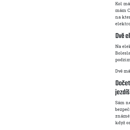
Kol má
mám Ca
na kte
elektr
Dvě el
Na elek
Bolesl
podzim
Dvě má
Dočetl
jezdí
Sám ne
bezpečn
známého
když o