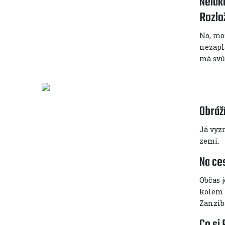
Neláka
Rozlož
No, mo
nezapl
má svůj
Obráž
Já vyzn
zemi.
Na ce
Občas j
kolem 
Zanzib
Co si 