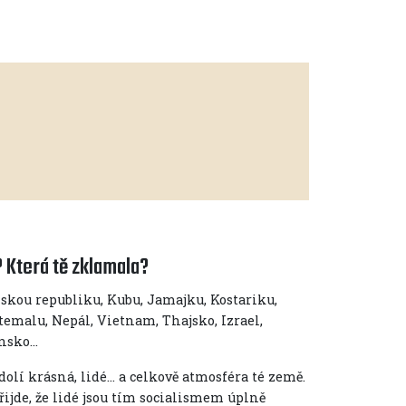
m
e? Která tě zklamala?
skou republiku, Kubu, Jamajku, Kostariku,
temalu, Nepál, Vietnam, Thajsko, Izrael,
vinsko…
dolí krásná, lidé… a celkově atmosféra té země.
řijde, že lidé jsou tím socialismem úplně