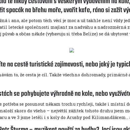
lo tě nikdy cestování s veškerým vybavením na kole, 
it spacák na břehu moře, uvařit kafe, ráno si zažít 
žná i ano, ale potom těch věcí je moc a už takhle není vždy je
atil letecké společnosti majlant za nadváhu a nadrozměrná z
 půvab a občas někde (vybavuju si třeba Belize) se dá ubytovat 
íte na cestě turistické zajímavosti, nebo jaký je typ
ávám to, že cesta je cíl. Takže všechno dohromady, primárně a
stách se pohybujete výhradně na kole, nebo využívát
e potřeba se posunout někam trochu rychleji, takže i místní do
naloží skoro do všeho – největší zážitek tohoto druhu jsem mě
aru a ve 3 jsme letěli i s koly do Arushy pod Kilimandžárem
Petr Šturma – muzikant pouští za hudbu? Jací jsou akt