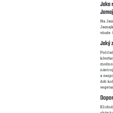
Jako 
Jamaj
Na Jama
Jamajka
všude.
Jaký 
Počítal
křesťan
možnost
nástro
a zazpí
dob ko
vegeta
Dopor
Klidně,
okýnka