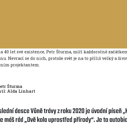
40 let své existence, Petr Šturma, míří každoročně začátkem
u. Nevrací se do nich, protože svět je na to příliš velký a živo
bním projektantem.
oto: Petr Š
vil: Alda Linhart
slední desce Vůně trávy z roku 2020 je úvodní píseň „
že máš rád „Dvě kola uprostřed přírody“. Je to autobi