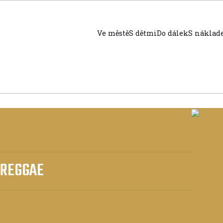
Ve městě
S dětmi
Do dálek
S nákla
 REGGAE