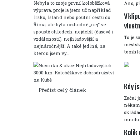
Nebyla to moje první koloběžková
Ano, př
výprava, projela jsem už například
V klip
Irsko, Island nebo poutní cestu do
vlastn
Říma, ale byla rozhodně „nej“ ve
spoustě ohledech: nejdelší (časově i
To je 
vzdáleností), nejhladovější a
městsk
nejnáročnější. A také jediná, na
tomhle
kterou jsem vy...
Kdy js
Přečíst celý článek
Začal j
někam s
skláda
mnohem 
Kolik