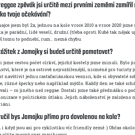
reggae zpěvák jsi určitě mezi prvními zeměmi zamířil
ka tvoje očekávání?
jce jsem byl 2x, jednou na kole v roce 2010 a v roce 2020 jsme 
 je parádní, lidé veselí, družní (třeba oproti Kubě tak nějak
 K tomu to podnebí, rum… nemá chybu.
zážitek z Jamajky si budeš určitě pamatovat?
i jsme cestou počet církví, jejichž kostely jsme minuli. Bylo 
ství, které je na ostrově nejrozšířenější, nicméně pro turisty j
 navštívit jednu rastafariánskou vesnici, kde si obyvatelé sob
je, různé šperky nebo například mýdlo. Každý den se také scház
vali – co jiného než reggae. Dostali jsme také přednášku o pod
lonizace v politickém útlaku. Jejich náboženství je založeno n
riáni.
učil bys Jamajku přímo pro dovolenou na kole?
 i když jsou asi pro cyklistiku víc friendly země :) Občas oko
 cítíte mocný opar marihuany.