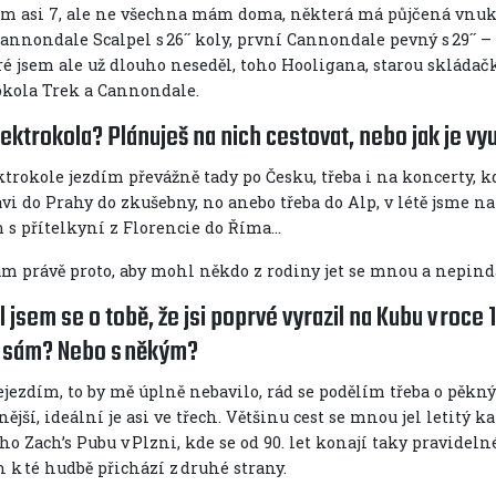
m asi 7, ale ne všechna mám doma, některá má půjčená vnuk, k
nnondale Scalpel s 26´´ koly, první Cannondale pevný s 29´´ – 
ré jsem ale už dlouho neseděl, toho Hooligana, starou skláda
okola Trek a Cannondale.
ektrokola? Plánuješ na nich cestovat, nebo jak je využ
trokole jezdím převážně tady po Česku, třeba i na koncerty, k
avi do Prahy do zkušebny, no anebo třeba do Alp, v létě jsme 
 s přítelkyní z Florencie do Říma…
m právě proto, aby mohl někdo z rodiny jet se mnou a nepindal
 jsem se o tobě, že jsi poprvé vyrazil na Kubu v roce 
š sám? Nebo s někým?
jezdím, to by mě úplně nebavilo, rád se podělím třeba o pěkný 
ější, ideální je asi ve třech. Většinu cest se mnou jel letitý 
 Zach’s Pubu v Plzni, kde se od 90. let konají taky pravidelné
n k té hudbě přichází z druhé strany.