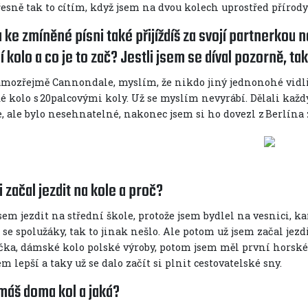
esně tak to cítím, když jsem na dvou kolech uprostřed přírody
u ke zmíněné písni také přijíždíš za svojí partnerkou na
í kolo a co je to zač? Jestli jsem se díval pozorně, t
samozřejmě Cannondale, myslím, že nikdo jiný jednonohé vidli
é kolo s 20palcovými koly. Už se myslím nevyrábí. Dělali každý
, ale bylo nesehnatelné, nakonec jsem si ho dovezl z Berlína 
i začal jezdit na kole a proč?
sem jezdit na střední škole, protože jsem bydlel na vesnici, ka
e spolužáky, tak to jinak nešlo. Ale potom už jsem začal jezd
čka, dámské kolo polské výroby, potom jsem měl první horské 
lepší a taky už se dalo začít si plnit cestovatelské sny.
 máš doma kol a jaká?