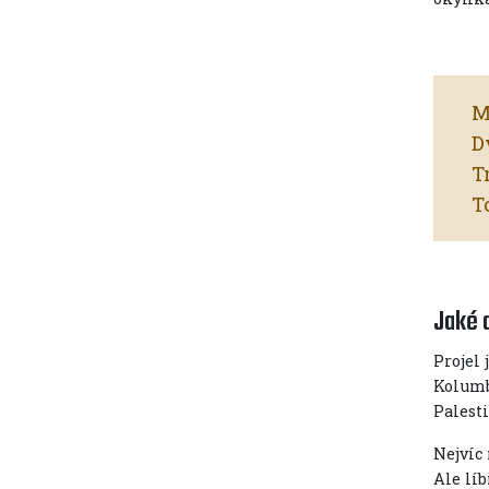
M
D
T
Jaké d
Projel
Kolumb
Palesti
Nejvíc 
Ale líb