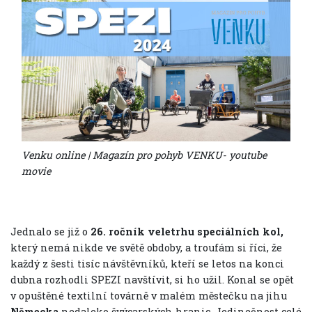
Venku online | Magazín pro pohyb VENKU- youtube
movie
Jednalo se již o
26. ročník veletrhu speciálních kol,
který nemá nikde ve světě obdoby, a troufám si říci, že
každý z šesti tisíc návštěvníků, kteří se letos na konci
dubna rozhodli SPEZI navštívit, si ho užil. Konal se opět
v opuštěné textilní továrně v malém městečku na jihu
Německa
nedaleko švýcarských hranic. Jedinečnost celé