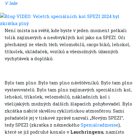
V leže
Není místa na světě, kde byste v jeden moment potkali
tolik zajímavých a neobvyklých kol jako na SPEZI. Oči
přecházejí ze všech těch velomobilů, cargo biků, lehokol,
tříkolek, skládaček, vozíků a všemožných úžasných
vychytávek a doplňků.
Bylo tam plno. Bylo tam plno návštěvníků. Bylo tam plno
vystavovatelů. Bylo tam plno zajímavých speciálních kol,
lehokol, tříkolek, velomobilů, nákladních kol i
všelijakých možných dalších šlapacích pohybovadel. Bylo
zkrátka nabité skvělou cyklistickou atmosférou. Sami
pořadatelé jej v tiskové zprávě nazvali „Novým SPEZI“,
tedy SPEZI (zkratka z německého
Spezialradmesse
),
které se již podruhé konalo v
Lauchringenu
, namísto