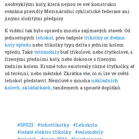
neobvyklými koly, která nejsou ve své konstrukci
svázána pravidly Mezinárodní cyklistické federace ani
jinými složitými předpisy.
K vidění tak bylo opravdu mnoho zajímavých staveb. Od
jednostopých
lehokol,
přes tadpole
tříkolky se dvěma
koly vpředu
nebo tříkolky typu delta s jedním kolem
vpředu. Také
velomobily
buď tříkolové, nebo čtyřkolové, s
řízenými předními koly, nebo dokonce s řízeným
zadním kolem. Kromě toho existovaly různé čtyřkolky, ať
už terénní, nebo městské. Zkrátka vše, co si lze ve světě
lehokol představit. Nemluvě o mnoha
nákladních
kolech,
skládačkách,
tandemech a spoustě doplňků.
Sdílet
#SPEZI
#lehotříkolky
#Lehokola
#ležaté elektro tříkolky
#velomobily