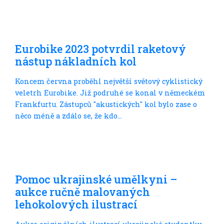
S nákladem
Eurobike 2023 potvrdil raketový
nástup nákladních kol
Koncem června proběhl největší světový cyklistický
veletrh Eurobike. Již podruhé se konal v německém
Frankfurtu. Zástupců "akustických" kol bylo zase o
něco méně a zdálo se, že kdo...
Trochu jinak
Pomoc ukrajinské umělkyni –
aukce ručně malovaných
lehokolových ilustrací