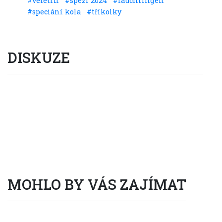
#veletrh
#spezi 2024
#lauchringen
#speciání kola
#tříkolky
DISKUZE
Vstup do diskuze
(0 příspěvků)
MOHLO BY VÁS ZAJÍMAT