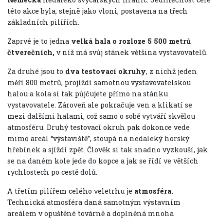
této akce byla, stejně jako vloni, postavena na třech
základních pilířích.
Zaprvé je to jedna
velká hala o rozloze 5 500 metrů
čtverečních,
v níž má svůj stánek většina vystavovatelů.
Za druhé jsou to
dva testovací okruhy
, z nichž jeden
měří 800 metrů, projíždí samotnou vystavovatelskou
halou a kola si tak půjčujete přímo na stánku
vystavovatele. Zároveň ale pokračuje ven a klikatí se
mezi dalšími halami, což samo o sobě vytváří skvělou
atmosféru. Druhý testovací okruh pak dokonce vede
mimo areál “výstaviště”, stoupá na nedaleký horský
hřebínek a sjíždí zpět. Člověk si tak snadno vyzkouší, jak
se na daném kole jede do kopce a jak se řídí ve větších
rychlostech po cestě dolů.
A třetím pilířem celého veletrhu je
atmosféra.
Technická atmosféra daná samotným výstavním
areálem v opuštěné továrně a doplněná mnoha