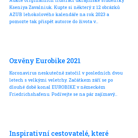
Aukce originálních ilustrací ukrajinské studentky
Kseniya Zavalniuk. Kupte si některý z 12 obrázků
AZUB lehokolového kalendáře na rok 2023 a
pomozte tak přispět autorce do života v...
Trochu jinak
Ozvěny Eurobike 2021
Koronavirus neskutečně zatočil v posledních dvou
letech s velkými veletrhy. Začátkem září se po
dlouhé době konal EUROBIKE v německém
Friedrichshafenu. Podívejte se na pár zajímavý...
Do dálek
Inspirativní cestovatelé, které