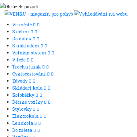
Ve městě
S dětmi
Do dálek
S nákladem
Volným stylem
V leže
Trochu jinak
Cyklocestování
Závody
Skládací kola
Koloběžky
Dětské vozíky
Stylovky
Elektrokola
Lehokola
Do města