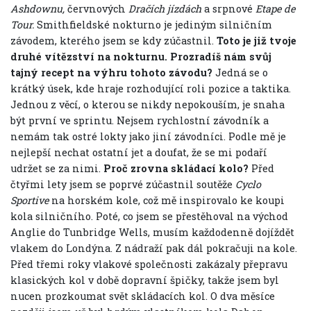
Ashdownu,
červnových
Dračích jízdách
a srpnové
Etape de
Tour.
Smithfieldské nokturno je jediným silničním
závodem, kterého jsem se kdy zúčastnil.
Toto je již tvoje
druhé vítězství na nokturnu. Prozradíš nám svůj
tajný recept na výhru tohoto závodu?
Jedná se o
krátký úsek, kde hraje rozhodující roli pozice a taktika.
Jednou z věcí, o kterou se nikdy nepokouším, je snaha
být první ve sprintu. Nejsem rychlostní závodník a
nemám tak ostré lokty jako jiní závodníci. Podle mě je
nejlepší nechat ostatní jet a doufat, že se mi podaří
udržet se za nimi.
Proč zrovna skládací kolo?
Před
čtyřmi lety jsem se poprvé zúčastnil soutěže
Cyclo
Sportive
na horském kole, což mě inspirovalo ke koupi
kola silničního. Poté, co jsem se přestěhoval na východ
Anglie do Tunbridge Wells, musím každodenně dojíždět
vlakem do Londýna. Z nádraží pak dál pokračuji na kole.
Před třemi roky vlakové společnosti zakázaly přepravu
klasických kol v době dopravní špičky, takže jsem byl
nucen prozkoumat svět skládacích kol. O dva měsíce