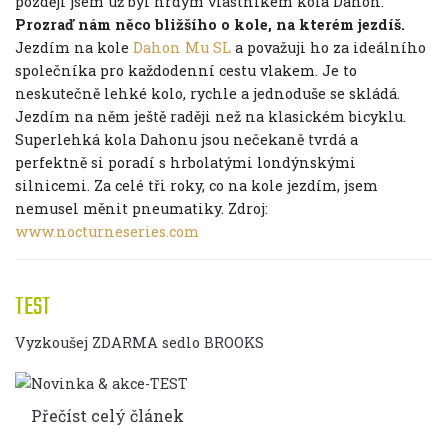
později jsem už byl hrdým vlastníkem kola Dahon.
Prozraď nám něco bližšího o kole, na kterém jezdíš.
Jezdím na kole
Dahon Mu SL
a považuji ho za ideálního
společníka pro každodenní cestu vlakem. Je to
neskutečně lehké kolo, rychle a jednoduše se skládá.
Jezdím na něm ještě raději než na klasickém bicyklu.
Superlehká kola Dahonu jsou nečekaně tvrdá a
perfektně si poradí s hrbolatými londýnskými
silnicemi. Za celé tři roky, co na kole jezdím, jsem
nemusel měnit pneumatiky. Zdroj:
www.nocturneseries.com
TEST
Vyzkoušej ZDARMA sedlo BROOKS
Přečíst celý článek