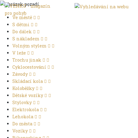
Ve městě
S dětmi
Do dálek
S nákladem
Volným stylem
V leže
Trochu jinak
Cyklocestování
Závody
Skládací kola
Koloběžky
Dětské vozíky
Stylovky
Elektrokola
Lehokola
Do města
Vozíky
Bikepacking