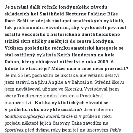
Je za námi další ročník londýnského závodu
skládacích kol Smithfield Nocturne Folding Bike
Race. Sešli se zde jak zástupci amatérských cyklistů,
tak profesionální závodníci, aby vyzkoušeli pevnost
asfaltu vedoucího z historického Smithfieldského
tržiště skrz uličky směřující do centra Londýna.
Vítězem posledního ročníku amatérské kategorie se
stal ostřílený cyklista Keith Henderson na kole
Dahon, který obhajoval vítězství z roku 2009. A
kdože to vlastně je?
Můžeš nám o sobě něco prozradit?
Je mi 35 let, pocházím ze Skotska, ale většinu dětství
jsem strávil na jihu Anglie a v Bahrainu. Střední školu
jsem navštěvoval už zase ve Skotsku. Vystudoval jsem
obory Trojdimenzionální design a Produkční
manažerství.
Kolika cyklistických závodů se
v průběhu roku obvykle účastníš?
Jsem členem
Southboroughských kolařů
, takže si v průběhu roku
projedu některé jejich časovky. Také závodím na
Sportives
, před dvěma roky jsem jel na únorovém
Pekle