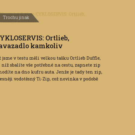
Trochu jinak
YKLOSERVIS: Ortlieb,
avazadlo kamkoliv
 jsme v testu měli velkou tašku Ortlieb Duffle,
 níž sbalíte vše potřebné na cestu, zapnete zip
hodíte na dno kufru auta. Jenže je tady ten zip,
esněji vodotěsný Ti-Zip, což novinka v podobě