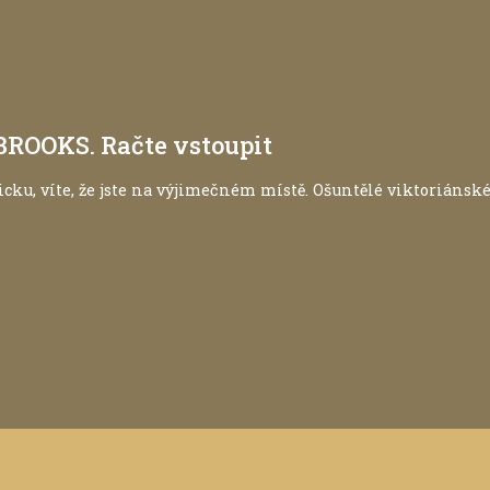
BROOKS. Račte vstoupit
icku, víte, že jste na výjimečném místě. Ošuntělé viktoriáns