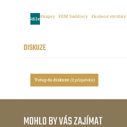
#kapsy
#KM Saddlery
#kožené výrobky
Sdílet
DISKUZE
Vstup do diskuze
(0 příspěvků)
MOHLO BY VÁS ZAJÍMAT