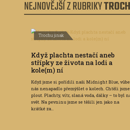
NEJNOVĚJŠÍ Z RUBRIKY
TROCH
Trochu jinak
Když plachta nestačí aneb
střípky ze života na lodi a
kole(m) ní
Když jsme si pořídili naši Midnight Blue, vůbe
nás nenapadlo přemýšlet o kolech. Chtěli jsme
plout. Plachty, vítr, slaná voda, dálky – to byl n
svět. Na pevninu jsme se těšili jen jako na
krátké za...