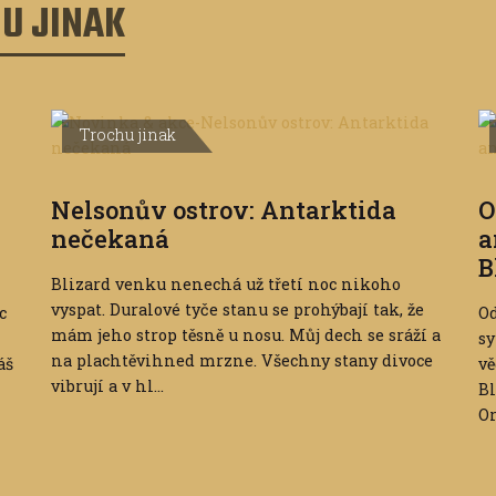
U JINAK
Trochu jinak
Nelsonův ostrov: Antarktida
O
nečekaná
a
B
Blizard venku nenechá už třetí noc nikoho
vyspat. Duralové tyče stanu se prohýbají tak, že
c
Od
mám jeho strop těsně u nosu. Můj dech se sráží a
sy
na plachtěvihned mrzne. Všechny stany divoce
áš
v
vibrují a v hl...
Bl
Or