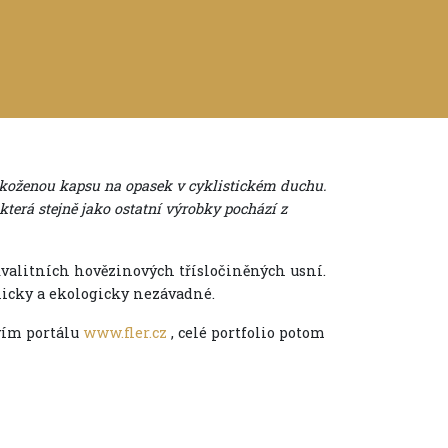
a koženou kapsu na opasek v cyklistickém duchu.
která stejně jako ostatní výrobky pochází z
kvalitních hovězinových třísločiněných usní.
icky a ekologicky nezávadné.
vím portálu
www.fler.cz
, celé portfolio potom