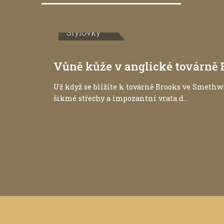
Stylovky
Vůně kůže v anglické továrně 
Už když se blížíte k továrně Brooks ve Smethw
šikmé střechy a impozantní vrata d...