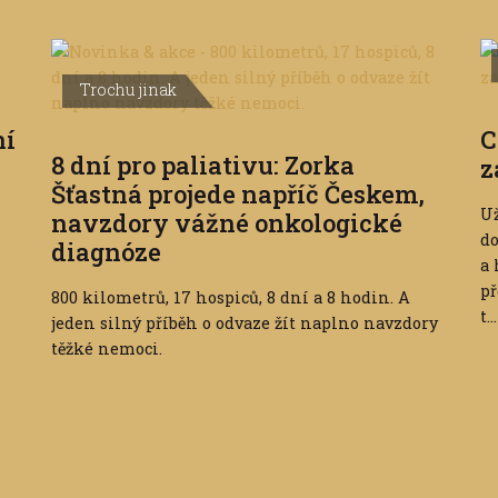
Trochu jinak
ní
C
8 dní pro paliativu: Zorka
z
Šťastná projede napříč Českem,
Už
navzdory vážné onkologické
do
diagnóze
a 
př
800 kilometrů, 17 hospiců, 8 dní a 8 hodin. A
t...
jeden silný příběh o odvaze žít naplno navzdory
těžké nemoci.