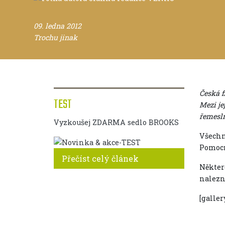
09. ledna 2012
Trochu jinak
Česká f
TEST
Mezi je
řemesln
Vyzkoušej ZDARMA sedlo BROOKS
Všechn
Pomocn
Přečíst celý článek
Někter
nalezn
[galler