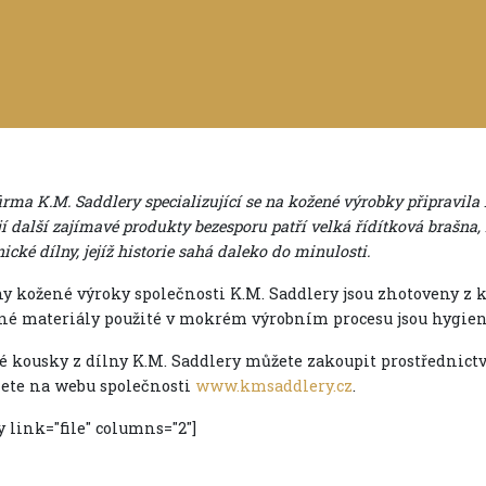
irma K.M. Saddlery specializující se na kožené výrobky připravil
jí další zajímavé produkty bezesporu patří velká řídítková brašna, 
ické dílny, jejíž historie sahá daleko do minulosti.
y kožené výroky společnosti K.M. Saddlery jsou zhotoveny z 
é materiály použité v mokrém výrobním procesu jsou hygien
é kousky z dílny K.M. Saddlery můžete zakoupit prostřednict
ete na webu společnosti
www.kmsaddlery.cz
.
y link="file" columns="2"]