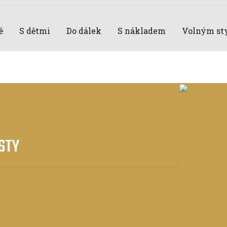
ě
S dětmi
Do dálek
S nákladem
Volným st
STY