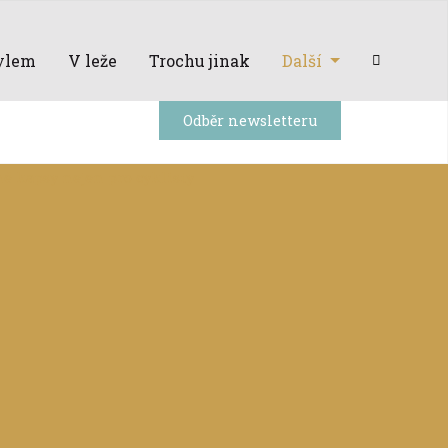
ylem
V leže
Trochu jinak
Další
Odběr newsletteru