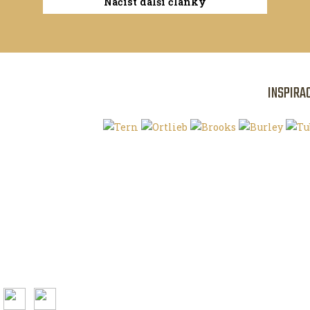
Načíst další články
INSPIRA
Klíčová slova
O magazínu VE
Autoři
Kontaktujte nás
Magazín ke stažení