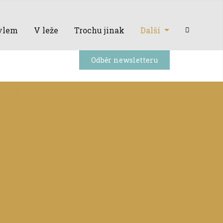
ylem
V leže
Trochu jinak
Další
Odběr newsletteru