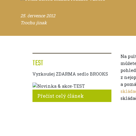
25. července 2012
Trochu jinak
Na pult
TEST
můžete
pohled
Vyzkoušej ZDARMA sedlo BROOKS
z nejop
a pomá
skláda
Přečíst celý článek
skládač