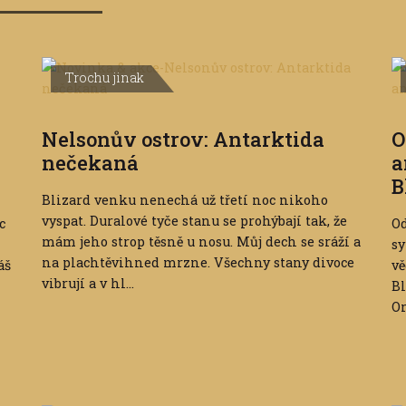
Trochu jinak
Nelsonův ostrov: Antarktida
O
nečekaná
a
B
Blizard venku nenechá už třetí noc nikoho
vyspat. Duralové tyče stanu se prohýbají tak, že
c
Od
mám jeho strop těsně u nosu. Můj dech se sráží a
sy
na plachtěvihned mrzne. Všechny stany divoce
áš
v
vibrují a v hl...
Bl
Or