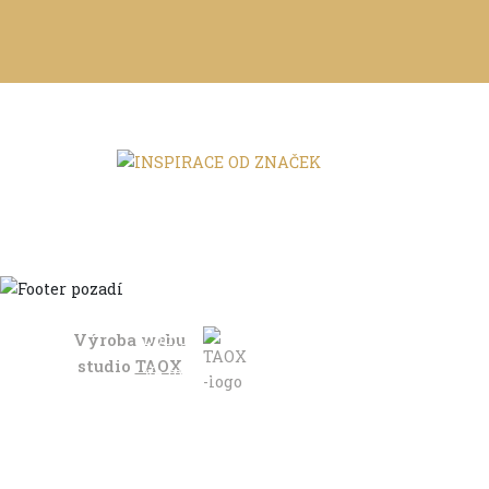
Výroba webu
Domů
studio
TAOX
Ve městě
S dětmi
Do dálek
S nákladem