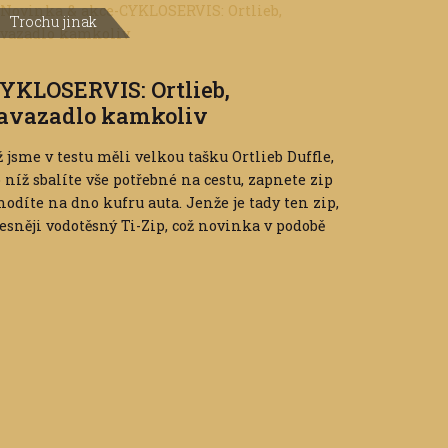
Trochu jinak
YKLOSERVIS: Ortlieb,
avazadlo kamkoliv
 jsme v testu měli velkou tašku Ortlieb Duffle,
 níž sbalíte vše potřebné na cestu, zapnete zip
hodíte na dno kufru auta. Jenže je tady ten zip,
esněji vodotěsný Ti-Zip, což novinka v podobě