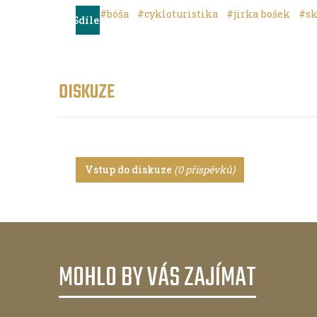
#bóša
#cykloturistika
#jirka bošek
#sk
Sdílet
DISKUZE
Vstup do diskuze
(0 příspěvků)
MOHLO BY VÁS ZAJÍMAT