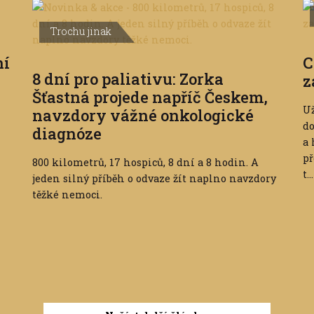
Trochu jinak
ní
C
8 dní pro paliativu: Zorka
z
Šťastná projede napříč Českem,
Už
navzdory vážné onkologické
do
diagnóze
a 
př
800 kilometrů, 17 hospiců, 8 dní a 8 hodin. A
t...
jeden silný příběh o odvaze žít naplno navzdory
těžké nemoci.