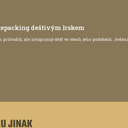
ikepacking deštivým Irskem
h průvodců, ale neúprosný déšť ve všech jeho podobách. Jedená
U JINAK