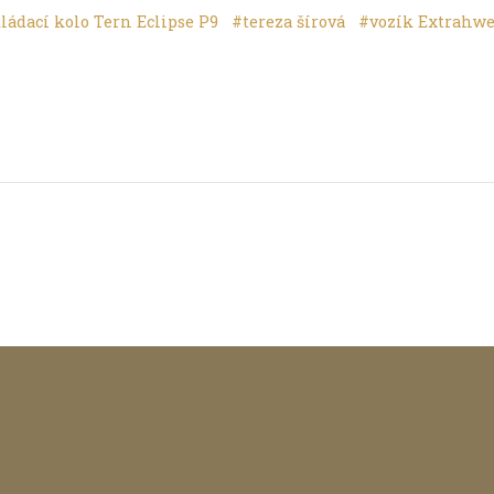
ládací kolo Tern Eclipse P9
#tereza šírová
#vozík Extrahwe