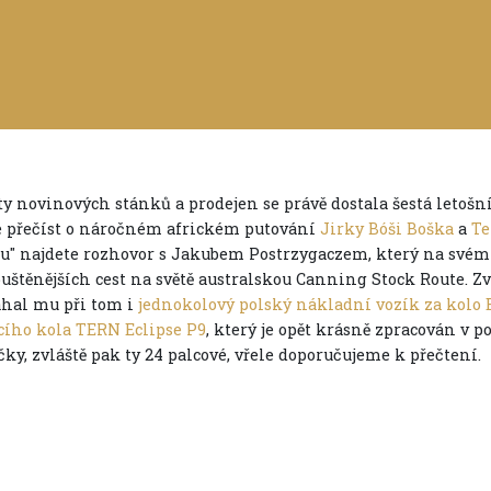
y novinových stánků a prodejen se právě dostala šestá letošní 
 přečíst o náročném africkém putování
Jirky Bóši Boška
a
Te
u" najdete rozhovor s Jakubem Postrzygaczem, který na svém
uštěnějších cest na světě australskou Canning Stock Route. Zv
hal mu při tom i
jednokolový polský nákladní vozík za kolo
cího kola TERN Eclipse P9
, který je opět krásně zpracován v 
ky, zvláště pak ty 24 palcové, vřele doporučujeme k přečtení.