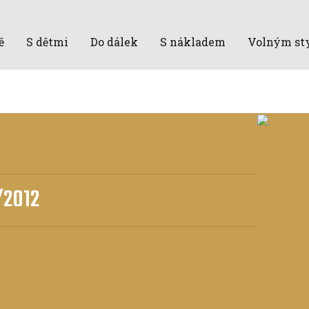
ě
S dětmi
Do dálek
S nákladem
Volným st
/2012