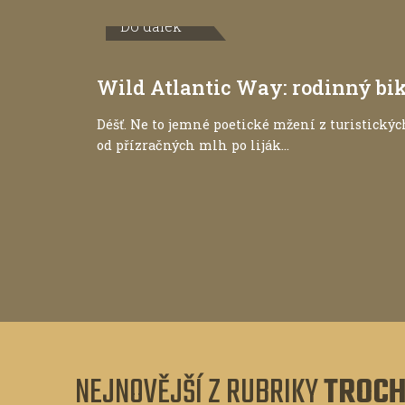
Do dálek
Wild Atlantic Way: rodinný b
Déšť. Ne to jemné poetické mžení z turistickýc
od přízračných mlh po liják...
NEJNOVĚJŠÍ Z RUBRIKY
TROCH