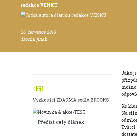
redakce VENKU
26. července 2010
Trochu jinak
Jaké js
přizpůs
TEST
možnos
odpovíd
Vyzkoušej ZDARMA sedlo BROOKS
Ke kla
Na sil
odmlce
Přečíst celý článek
Tvůrci 
dostate