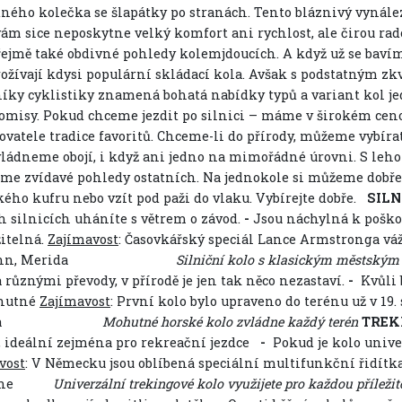
dného kolečka se šlapátky po stranách. Tento bláznivý vynále
vám sice neposkytne velký komfort ani rychlost, ale čirou rad
ejmě také obdivné pohledy kolemjdoucích. A když už se bavíme
rožívají kdysi populární skládací kola. Avšak s podstatným zk
íky cyklistiky znamená bohatá nabídky typů a variant kol j
misy. Pokud chceme jezdit po silnici – máme v širokém cen
ovatele tradice favoritů. Chceme-li do přírody, můžeme vybíra
ládneme obojí, i když ani jedno na mimořádné úrovni. S lehoko
eme zvídavé pohledy ostatních. Na jednokole si můžeme dobře 
ého kufru nebo vzít pod paži do vlaku. Vybírejte dobře.
SILN
h silnicích uháníte s větrem o závod.
-
Jsou náchylná k poško
itelná.
Zajímavost
: Časovkářský speciál Lance Armstronga vá
nn, Merida
Silniční kolo s klasickým městským d
různými převody, v přírodě je jen tak něco nezastaví.
-
Kvůli 
 nutné
Zajímavost
: První kolo bylo upraveno do terénu už v 19. 
a
Mohutné horské kolo zvládne každý terén
TREK
i, ideální zejména pro rekreační jezdce
-
Pokud je kolo unive
vost
: V Německu jsou oblíbená speciální multifunkční řidítk
ne
Univerzální trekingové kolo využijete pro každou příležit