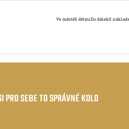
Ve městě
S dětmi
Do dálek
S nákla
SI PRO SEBE TO SPRÁVNÉ KOLO