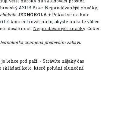
jí větší nároky na skladovací prostor.
kobrodský AZUB Bike.
Nejprodávanější značky
:
ehokola
JEDNOKOLA +
Pokud se na kole
říliš koncentrovat na to, abyste na kole vůbec
žete dosáhnout.
Nejprodávanější značky
: Coker,
edevším zábavu
je lehce pod paži.
-
Strávíte nějaký čas
je skládací kolo, které pohání sluneční