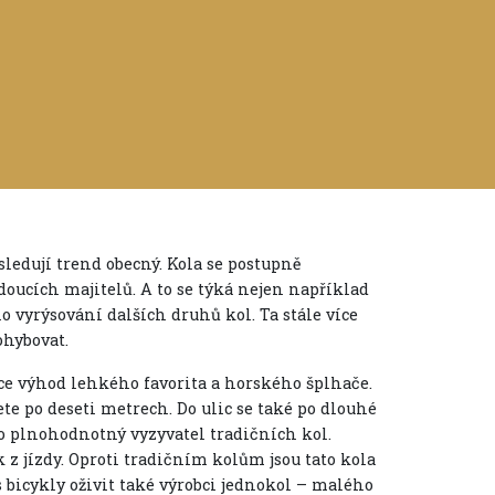
 sledují trend obecný. Kola se postupně
udoucích majitelů. A to se týká nejen například
 vyrýsování dalších druhů kol. Ta stále více
ohybovat.
e výhod lehkého favorita a horského šplhače.
e po deseti metrech. Do ulic se také po dlouhé
ko plnohodnotný vyzyvatel tradičních kol.
k z jízdy. Oproti tradičním kolům jsou tato kola
s bicykly oživit také výrobci jednokol – malého