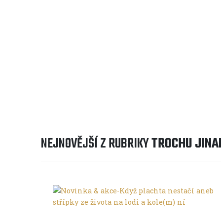
2700 km dlouhá svatební cest
Jak by měla vypadat ideální svatební cesta dv
kterou pořádají? Nesmí na ní...
NEJNOVĚJŠÍ Z RUBRIKY
TROCHU JINA
Trochu jinak