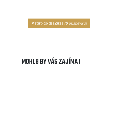
Vstup do diskuze
(0 příspěvků)
MOHLO BY VÁS ZAJÍMAT
Cyklocestování
RECENZE: Brašna ORTLIEB Vel