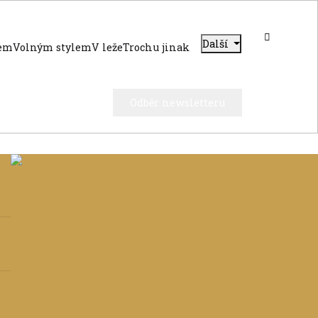
Další
dem
Volným stylem
V leže
Trochu jinak
Odběr newsletteru