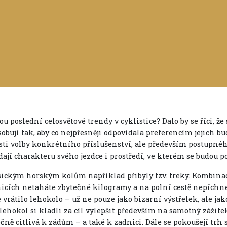
ou poslední celosvětové trendy v cyklistice? Dalo by se říci, že
obují tak, aby co nejpřesněji odpovídala preferencím jejich b
ti volby konkrétního příslušenství, ale především postupného
ají charakteru svého jezdce i prostředí, ve kterém se budou p
sickým horským kolům například přibyly tzv. treky. Kombinac
nicích netaháte zbytečné kilogramy a na polní cestě nepíchnet
 vrátilo lehokolo – už ne pouze jako bizarní výstřelek, ale ja
lehokol si kladli za cíl vylepšit především na samotný zážite
čně citlivá k zádům – a také k zadnici. Dále se pokoušejí trh 