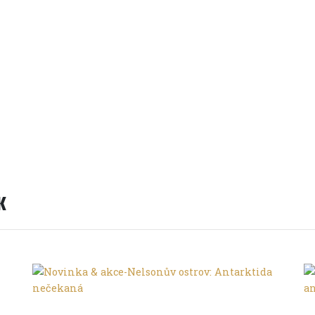
a: Z Turecka domů na kole
ou cyklistů, kteří se seznámili na cyklistickém ultra závodě a
K
Trochu jinak