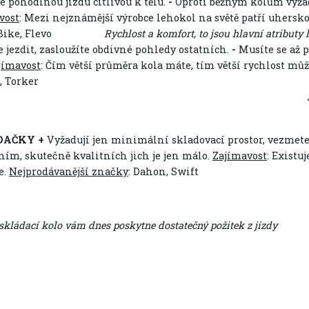
je pohodlnou jízdu citlivou k tělu.
-
Oproti běžným kolům vyžadu
vost
: Mezi nejznámější výrobce lehokol na světě patří uhers
ike, Flevo
Rychlost a komfort, to jsou hlavní atributy l
e jezdit, zasloužíte obdivné pohledy ostatních.
-
Musíte se až p
jímavost
: Čím větší průměra kola máte, tím větší rychlost mů
, Torker
Jednokolka znamená př
DAČKY +
Vyžadují jen minimální skladovací prostor, vezmete 
ním, skutečně kvalitních jich je jen málo.
Zajímavost
: Existu
e.
Nejprodávanější značky
: Dahon, Swift
dací kolo vám dnes poskytne dostatečný požitek z jízdy