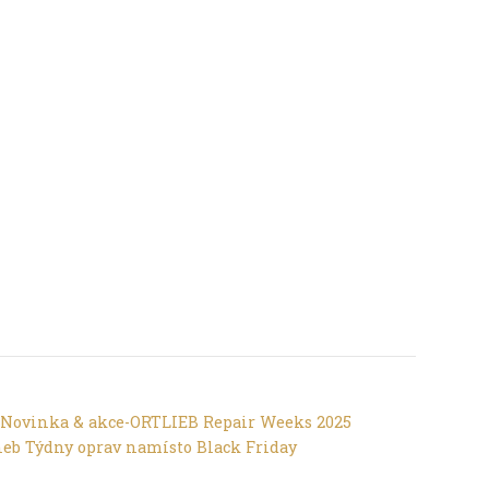
 jejichž svatba proběhla na jiné cykloakci,
Trochu jinak