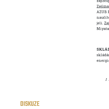
zajišťu
Zajíma
AZUB B
naučít
jeli.
Za
Miyata
SKLÁ
skládá
energi
I sklá
DISKUZE