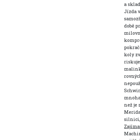
a skla
Jízda 
samozř
době p
milovn
kompro
pokrač
koly zv
riskuj
malink
rovnýc
nepouž
Schwi
mnoha 
než je
Merid
silnic
Zajíma
Machi