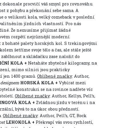
z dokonale procvičí váš smysl pro rovnováhu.
ost z pohybu a překonání sebe sama. A
 o velikosti kola, velký comeback v poslední
valitněním jízdních vlastností. Pro nás
ediné. Že nemusíme přijímat žádné
ovém rozpětí nejrůznější moderní
t z bohaté palety horských kol. S trekingovými
lem šetříme svoje tělo a čas, ale stále ještě
zablbnout a skládačku zase naložit do
IČNÍ KOLA +
Netaháte zbytečné kilogramy, na
zení, mimo silnici jsou prakticky
ží jen 1400 gramů.
Oblíbené značky
: Author,
esignem
HORSKÁ KOLA +
Vybírat mezi
bytelné konstrukci se na rovince nadřete víc
století.
Oblíbené značky
: Author, Kellys, Pell’s,
INGOVÁ KOLA +
Zvládnou jízdu v terénu i na
rzální, bývá to na úkor obou předností.
a.
Oblíbené značky
: Author, Pell’s, GT, Rock
ost
LEHOKOLA +
Překvapí vás svou rychlostí,