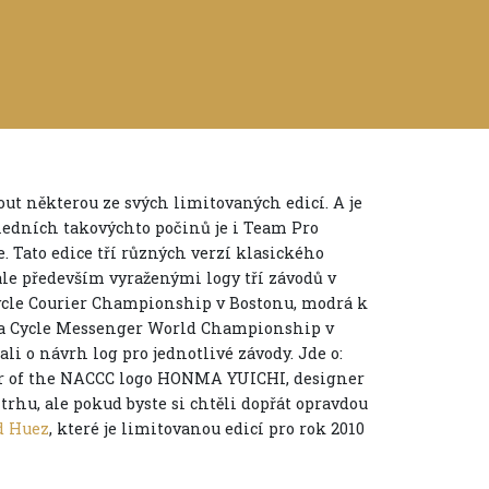
ut některou ze svých limitovaných edicí. A je
sledních takovýchto počinů je i Team Pro
 Tato edice tří různých verzí klasického
le především vyraženými logy tří závodů v
Cycle Courier Championship v Bostonu, modrá k
 a Cycle Messenger World Championship v
li o návrh log pro jednotlivé závody. Jde o:
 of the NACCC logo HONMA YUICHI, designer
rhu, ale pokud byste si chtěli dopřát opravdou
d Huez
, které je limitovanou edicí pro rok 2010