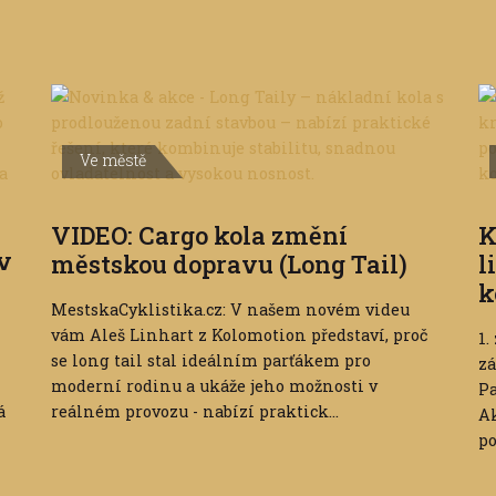
Ve městě
VIDEO: Cargo kola změní
K
 v
městskou dopravu (Long Tail)
l
k
MestskaCyklistika.cz: V našem novém videu
vám Aleš Linhart z Kolomotion představí, proč
1.
se long tail stal ideálním parťákem pro
zá
moderní rodinu a ukáže jeho možnosti v
Pa
á
reálném provozu - nabízí praktick...
Ak
po