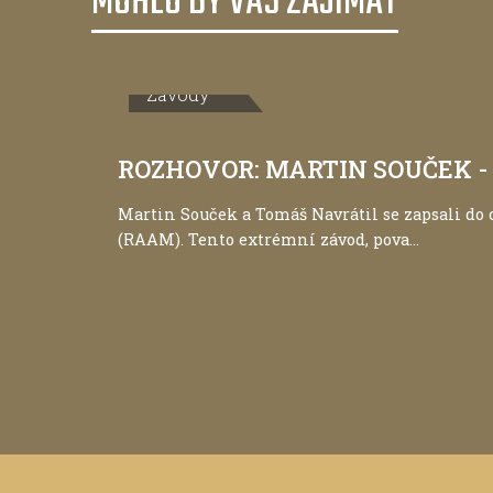
MOHLO BY VÁS ZAJÍMAT
Závody
ROZHOVOR: MARTIN SOUČEK - D
Martin Souček a Tomáš Navrátil se zapsali do 
(RAAM). Tento extrémní závod, pova...