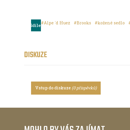
#Alpe ´d Huez
#Brooks
#kožené sedlo
Sdílet
DISKUZE
Vstup do diskuze
(0 příspěvků)