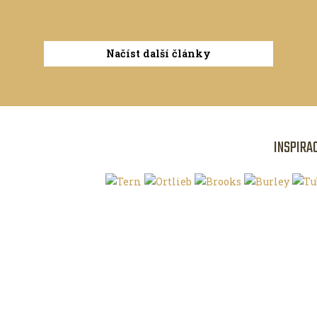
Načíst další články
INSPIRA
Klíčová slova
O magazínu VE
Autoři
Kontaktujte nás
Magazín ke stažení