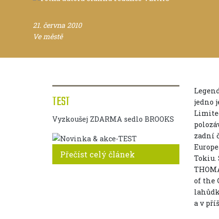
21. června 2010
Ve městě
Legend
TEST
jedno 
Limite
Vyzkoušej ZDARMA sedlo BROOKS
polozá
zadní 
Europe
Přečíst celý článek
Tokiu. 
THOMAS
of the
lahůdk
a v př