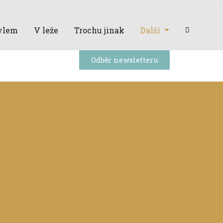
ylem
V leže
Trochu jinak
Další
Odběr newsletteru