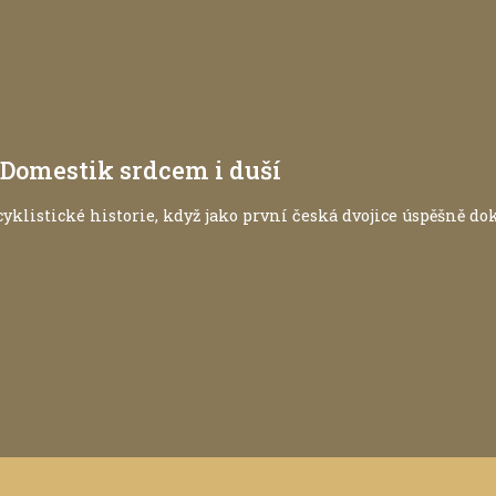
omestik srdcem i duší
cyklistické historie, když jako první česká dvojice úspěšně d