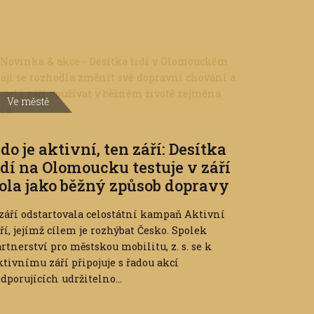
Ve městě
do je aktivní, ten září: Desítka
idí na Olomoucku testuje v září
ola jako běžný způsob dopravy
 září odstartovala celostátní kampaň Aktivní
ří, jejímž cílem je rozhýbat Česko. Spolek
rtnerství pro městskou mobilitu, z. s. se k
tivnímu září připojuje s řadou akcí
dporujících udržitelno...