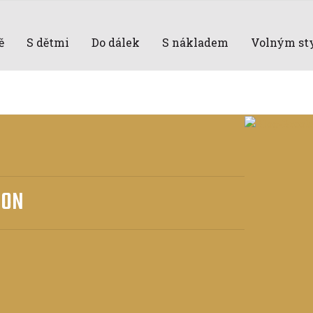
ě
S dětmi
Do dálek
S nákladem
Volným st
ION