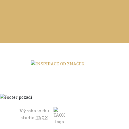
Výroba webu
Domů
studio
TAOX
Ve městě
S dětmi