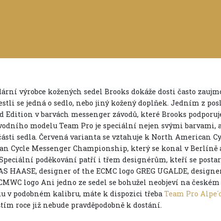
ární výrobce kožených sedel Brooks dokáže dosti často zaujmo
jestli se jedná o sedlo, nebo jiný kožený doplňek. Jedním z po
d Edition v barvách messenger závodů, které Brooks podporuje.
vodního modelu Team Pro je speciální nejen svými barvami, a
části sedla. Červená varianta se vztahuje k North American 
an Cycle Messenger Championship, který se konal v Berlíně
Speciální poděkování patří i třem designérům, kteří se postara
 HAASE, designer of the ECMC logo GREG UGALDE, designer
 CMWC logo Ani jedno ze sedel se bohužel neobjeví na českém t
u v podobném kalibru, máte k dispozici třeba
Team Pro Alpe´
íštím roce již nebude pravděpodobně k dostání.