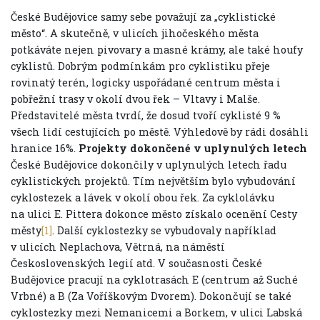
České Budějovice samy sebe považují za „cyklistické
město“. A skutečně, v ulicích jihočeského města
potkáváte nejen pivovary a masné krámy, ale také houfy
cyklistů. Dobrým podmínkám pro cyklistiku přeje
rovinatý terén, logicky uspořádané centrum města i
pobřežní trasy v okolí dvou řek – Vltavy i Malše.
Představitelé města tvrdí, že dosud tvoří cyklisté 9 %
všech lidí cestujících po městě. Výhledově by rádi dosáhli
hranice 16%.
Projekty dokončené v uplynulých letech
České Budějovice dokončily v uplynulých letech řadu
cyklistických projektů. Tím největším bylo vybudování
cyklostezek a lávek v okolí obou řek. Za cyklolávku
na ulici E. Pittera dokonce město získalo ocenění Cesty
městy
[1]
. Další cyklostezky se vybudovaly například
v ulicích Neplachova, Větrná, na náměstí
Československých legií atd. V současnosti České
Budějovice pracují na cyklotrasách E (centrum až Suché
Vrbné) a B (Za Voříškovým Dvorem). Dokončují se také
cyklostezky mezi Nemanicemi a Borkem, v ulici Labská