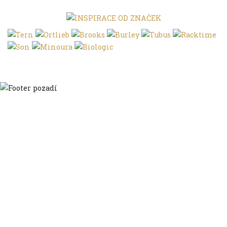
Domů
Ve městě
S dětmi
Do dálek
S nákladem
Volným stylem
V leže
Trochu jinak