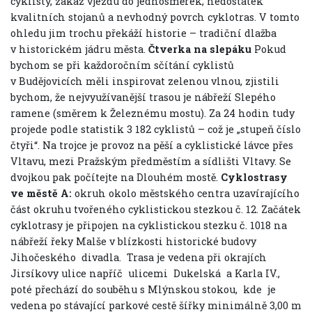
cyklisty, zákaz vjezdu do jednosměrek, nedostatek
kvalitních stojanů a nevhodný povrch cyklotras. V tomto
ohledu jim trochu překáží historie – tradiční dlažba
v historickém jádru města.
Čtverka na slepáku
Pokud
bychom se při každoročním sčítání cyklistů
v Budějovicích měli inspirovat zelenou vlnou, zjistili
bychom, že nejvyužívanější trasou je nábřeží Slepého
ramene (směrem k Železnému mostu). Za 24 hodin tudy
projede podle statistik 3 182 cyklistů – což je „stupeň číslo
čtyři“. Na trojce je provoz na pěší a cyklistické lávce přes
Vltavu, mezi Pražským předměstím a sídlišti Vltavy. Se
dvojkou pak počítejte na Dlouhém mostě.
Cyklostrasy
ve městě
A:
okruh okolo městského centra uzavírajícího
část okruhu tvořeného cyklistickou stezkou č. 12. Začátek
cyklotrasy je připojen na cyklistickou stezku č. 1018 na
nábřeží řeky Malše v blízkosti historické budovy
Jihočeského divadla. Trasa je vedena při okrajích
Jirsíkovy ulice napříč ulicemi Dukelská a Karla IV.,
poté přechází do souběhu s Mlýnskou stokou, kde je
vedena po stávající parkové cestě šířky minimálně 3,00 m