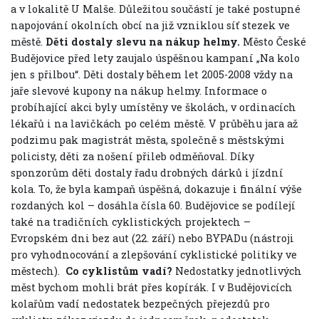
a v lokalitě U Malše. Důležitou součástí je také postupné
napojování okolních obcí na již vzniklou síť stezek ve
městě.
Děti dostaly slevu na nákup helmy.
Město České
Budějovice před lety zaujalo úspěšnou kampaní „Na kolo
jen s přilbou“. Děti dostaly během let 2005-2008 vždy na
jaře slevové kupony na nákup helmy. Informace o
probíhající akci byly umístěny ve školách, v ordinacích
lékařů i na lavičkách po celém městě. V průběhu jara až
podzimu pak magistrát města, společně s městskými
policisty, děti za nošení přileb odměňoval. Díky
sponzorům děti dostaly řadu drobných dárků i jízdní
kola. To, že byla kampaň úspěšná, dokazuje i finální výše
rozdaných kol – dosáhla čísla 60. Budějovice se podílejí
také na tradičních cyklistických projektech –
Evropském dni bez aut (22. září) nebo BYPADu (nástroji
pro vyhodnocování a zlepšování cyklistické politiky ve
městech).
Co cyklistům vadí?
Nedostatky jednotlivých
měst bychom mohli brát přes kopírák. I v Budějovicích
kolařům vadí nedostatek bezpečných přejezdů pro