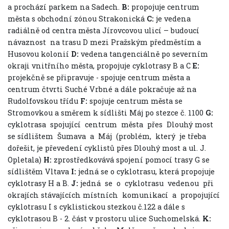
a prochází parkem na Sadech.
B:
propojuje centrum
města s obchodní zónou Strakonická
C:
je vedena
radiálně od centra města Jírovcovou ulicí – budoucí
návaznost na trasu D mezi Pražským předměstím a
Husovou kolonií
D:
vedena tangenciálně po severním
okraji vnitřního města, propojuje cyklotrasy B a C
E:
projekčně se připravuje - spojuje centrum města a
centrum čtvrti Suché Vrbné a dále pokračuje až na
Rudolfovskou třídu
F:
spojuje centrum města se
Stromovkou a směrem k sídlišti Máj po stezce č. 1100
G:
cyklotrasa spojující centrum města přes Dlouhý most
se sídlištem Šumava a Máj (problém, který je třeba
dořešit, je převedení cyklistů přes Dlouhý most a ul. J.
Opletala)
H:
zprostředkovává spojení pomocí trasy G se
sídlištěm Vltava
I:
jedná se o cyklotrasu, která propojuje
cyklotrasy H a B.
J:
jedná se o cyklotrasu vedenou při
okrajích stávajících místních komunikací a propojující
cyklotrasu I s cyklistickou stezkou č.122 a dále s
cyklotrasou B - 2. část v prostoru ulice Suchomelská.
K: