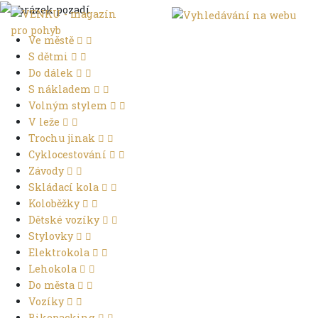
Ve městě
S dětmi
Do dálek
S nákladem
Volným stylem
V leže
Trochu jinak
Cyklocestování
Závody
Skládací kola
Koloběžky
Dětské vozíky
Stylovky
Elektrokola
Lehokola
Do města
Vozíky
Bikepacking