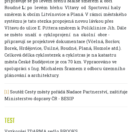
připravuje se po levém břehu Malše směrem k obci
Roudné
L:
po levém břehu Vltavy od Sportovní haly
směrem k obcím Litvínovice a Planá. V rámci městského
systému je tato stezka propojená novou lávkou přes
Vltavu do ulice E. Pittera směrem k Poliklinice Jih. Dále
se město snaží o cykloprojení na okolní obce -
připravují se projektové dokumentace (Včelná, Boršov,
Borek, Hrdějovice, Úsilné, Roudné, Planá, Homole atd.).
Celková délka cyklostezek a cyklotras je na katastru
města České Budějovice je cca 70 km. Vypracováno ve
spolupráci s Ing. Michalem Šramem z odboru územního
plánování a architektury.
[1]
Soutěž Cesty městy pořádá Nadace Partnerství, zaštiťuje
Ministerstvo dopravy ČR - BESIP
TEST
Vyzkoušej ZDARMA sedlo BROOKS