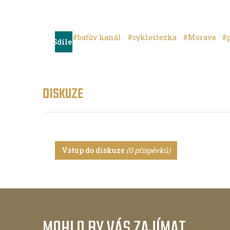
#baťův kanál
#cyklostezka
#Morava
#
Sdílet
DISKUZE
Vstup do diskuze
(0 příspěvků)
MOHLO BY VÁS ZAJÍMAT