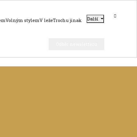
Další
dem
Volným stylem
V leže
Trochu jinak
Odběr newsletteru