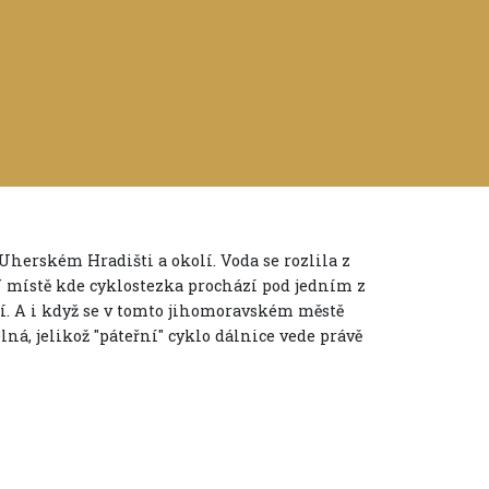
Uherském Hradišti a okolí. Voda se rozlila z
V místě kde cyklostezka prochází pod jedním z
í. A i když se v tomto jihomoravském městě
elná, jelikož "páteřní" cyklo dálnice vede právě