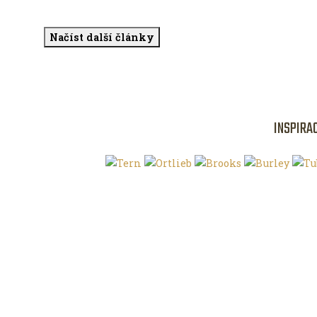
Načíst další články
INSPIRA
Klíčová slova
O magazínu VE
Autoři
Kontaktujte nás
Magazín ke stažení