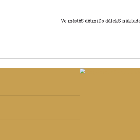
Ve městě
S dětmi
Do dálek
S nákla