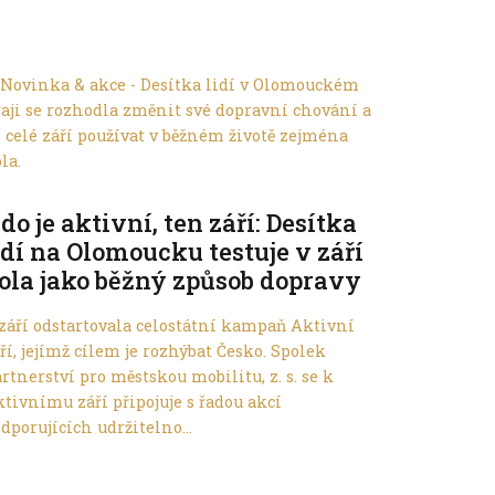
Ve městě
do je aktivní, ten září: Desítka
idí na Olomoucku testuje v září
ola jako běžný způsob dopravy
 září odstartovala celostátní kampaň Aktivní
ří, jejímž cílem je rozhýbat Česko. Spolek
rtnerství pro městskou mobilitu, z. s. se k
tivnímu září připojuje s řadou akcí
dporujících udržitelno...