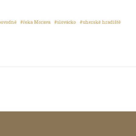
povodně
#řeka Morava
#slovácko
#uherské hradiště