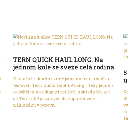
Ve městě
-
TERN QUICK HAUL LONG: Na
jednom kole se sveze celá rodina
5
í
V letošní rekordní zimě jsme na ledu a sněhu
u
testovali Tern Quick Haul D9 Long ‒ tedy jedno z
e
největších a nejkapacitnějších nákladních kol
Ko
od Ternu. D9 je zároveň dostupnější verzí
St
náklaďáku v porovn...
vy
dn
za