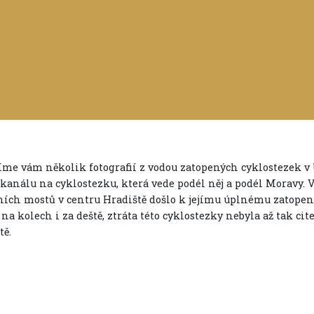
íme vám několik fotografií z vodou zatopených cyklostezek v 
 kanálu na cyklostezku, která vede podél něj a podél Moravy. 
ích mostů v centru Hradiště došlo k jejímu úplnému zatopen
 na kolech i za deště, ztráta této cyklostezky nebyla až tak cit
tě.