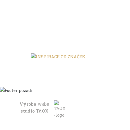
Výroba webu
Domů
studio
TAOX
Ve městě
S dětmi