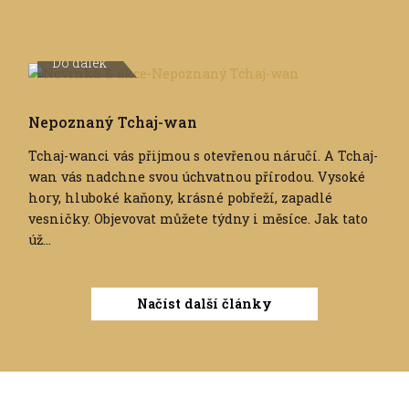
Do dálek
Nepoznaný Tchaj-wan
Tchaj-wanci vás přijmou s otevřenou náručí. A Tchaj-
wan vás nadchne svou úchvatnou přírodou. Vysoké
hory, hluboké kaňony, krásné pobřeží, zapadlé
vesničky. Objevovat můžete týdny i měsíce. Jak tato
úž...
Načíst další články