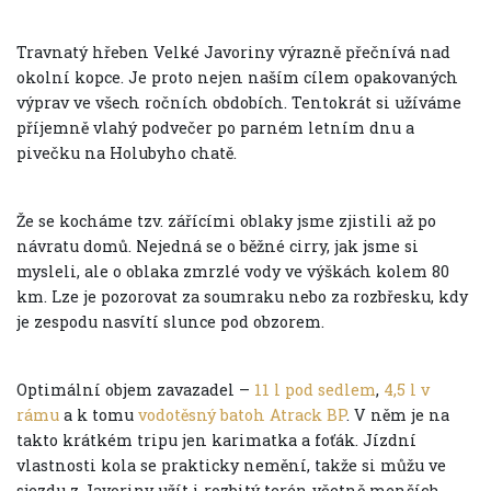
Travnatý hřeben Velké Javoriny výrazně přečnívá nad
okolní kopce. Je proto nejen naším cílem opakovaných
výprav ve všech ročních obdobích. Tentokrát si užíváme
příjemně vlahý podvečer po parném letním dnu a
pivečku na Holubyho chatě.
Že se kocháme tzv. zářícími oblaky jsme zjistili až po
návratu domů. Nejedná se o běžné cirry, jak jsme si
mysleli, ale o oblaka zmrzlé vody ve výškách kolem 80
km. Lze je pozorovat za soumraku nebo za rozbřesku, kdy
je zespodu nasvítí slunce pod obzorem.
Optimální objem zavazadel –
11 l pod sedlem
,
4,5 l v
rámu
a k tomu
vodotěsný batoh Atrack BP
. V něm je na
takto krátkém tripu jen karimatka a foťák. Jízdní
vlastnosti kola se prakticky nemění, takže si můžu ve
sjezdu z Javoriny užít i rozbitý terén včetně menších