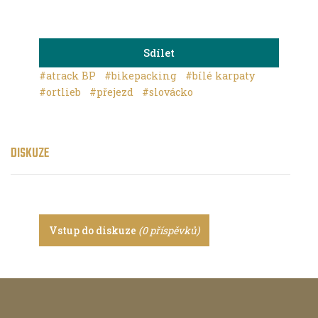
Sdílet
#atrack BP
#bikepacking
#bílé karpaty
#ortlieb
#přejezd
#slovácko
DISKUZE
Vstup do diskuze
(0 příspěvků)