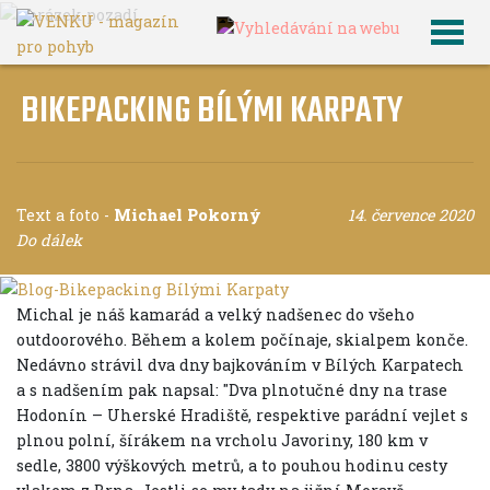
BIKEPACKING BÍLÝMI KARPATY
Text a foto
-
Michael Pokorný
14. července 2020
Do dálek
Michal je náš kamarád a velký nadšenec do všeho
outdoorového. Během a kolem počínaje, skialpem konče.
Nedávno strávil dva dny bajkováním v Bílých Karpatech
a s nadšením pak napsal: "Dva plnotučné dny na trase
Hodonín – Uherské Hradiště, respektive parádní vejlet s
plnou polní, šírákem na vrcholu Javoriny, 180 km v
sedle, 3800 výškových metrů, a to pouhou hodinu cesty