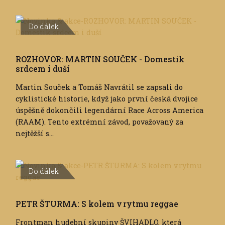
Do dálek
ROZHOVOR: MARTIN SOUČEK - Domestik
srdcem i duší
Martin Souček a Tomáš Navrátil se zapsali do
cyklistické historie, když jako první česká dvojice
úspěšně dokončili legendární Race Across America
(RAAM). Tento extrémní závod, považovaný za
nejtěžší s...
Do dálek
PETR ŠTURMA: S kolem v rytmu reggae
Frontman hudební skupiny ŠVIHADLO, která