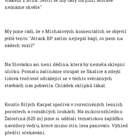
vlakem z Brna. Jestli se my tady na jižní Moravě
nemáme skvěle."
My jsme rádi, že v Michalových komentářích se objevil
ještě tento: "Atrack BP zatím nejlepší bágl, co jsem na
zádech vozil!"
Na Slovácku asi není dědina, která by neměla sklepní
uličku. Pomalu začínáme stoupat ze Skalice a zdejší
lidová tvořivost odrážející se v těchto svérázných
stavbách nás pobavila. Chládek sklípků lákal.
Kouzlo Bílých Karpat spočívá v rozvolněných lesních
porostech a rozsáhlých loukách. Na mikrorozhlednu
Žalostiná (625 m) jsme si udělali tematickou zajížďku
navzdory vedru, které mimo stín lesa panovalo. Výhled
předčil očekávání.