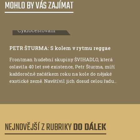
MOHLO BY VÁS ZAJÍMAT
Cyklocestování
PETR ŠTURMA: S kolem v rytmu reggae
Frontman hudební skupiny ŠVIHADLO, která
oslavila 40 let své existence, Petr Šturma, míří
každoročně začátkem roku na kole do nějaké
exotické země. Navštívil jich dosud celou řadu...
NEJNOVĚJŠÍ Z RUBRIKY
DO DÁLEK