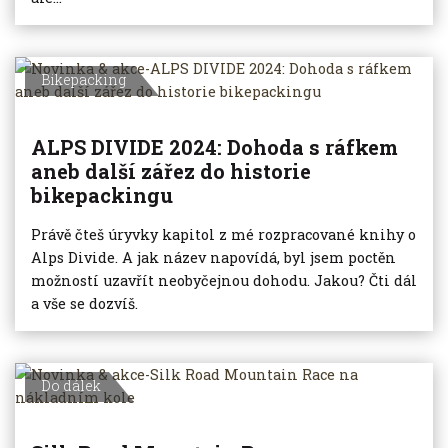
Bikepacking
ALPS DIVIDE 2024: Dohoda s ráfkem
aneb další zářez do historie
bikepackingu
Právě čteš úryvky kapitol z mé rozpracované knihy o
Alps Divide. A jak název napovídá, byl jsem poctěn
možností uzavřít neobyčejnou dohodu. Jakou? Čti dál
a vše se dozvíš.
Do dálek