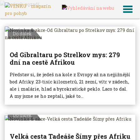
VENKU
Archiv článků
Do dálek
Od Gibraltaru po Strelkov mys: 279
dní na cestě Afrikou
Představ si, že jedeš na kole z Evropy až na nejjižnější
bod Afriky. 23-tisíc kilometrů, 21 zemí, vítr v zádech,
ale i malárie, hlad a byrokratické peklo. Laco to dal.
A my jsme se ho zeptali, jaké to...
Do dálek
Velká cesta Tadeáše Šímy přes Afriku