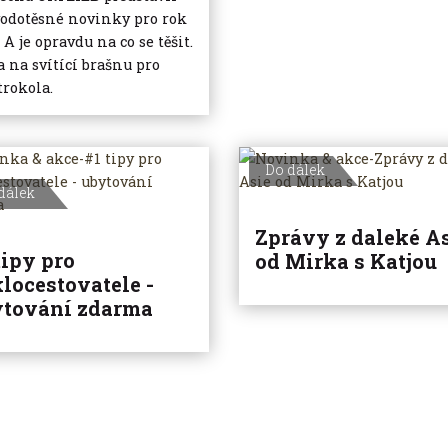
vodotěsné novinky pro rok
 A je opravdu na co se těšit.
a na svítící brašnu pro
trokola.
Do dálek
dálek
Zprávy z daleké A
tipy pro
od Mirka s Katjou
locestovatele -
ytování zdarma