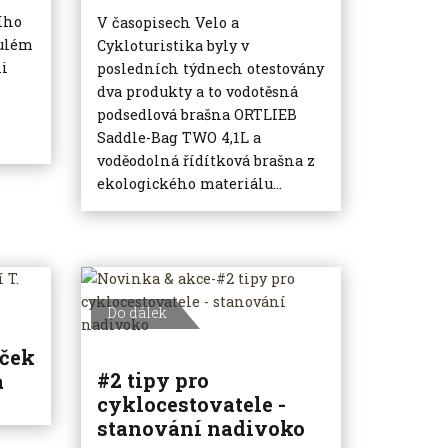
ního
V časopisech Velo a
ulém
Cykloturistika byly v
ii
posledních týdnech otestovány
dva produkty a to vodotěsná
podsedlová brašna ORTLIEB
Saddle-Bag TWO 4,1L a
voděodolná řídítková brašna z
ekologického materiálu...
Do dálek
íček
#2 tipy pro
a
cyklocestovatele -
stanování nadivoko