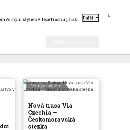
Další
dem
Volným stylem
V leže
Trochu jinak
Odběr newsletteru
Volným stylem
Nová trasa Via
Czechia –
Českomoravská
dci
stezka