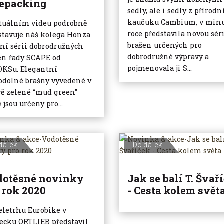
kepacking
sedly, ale i sedly z přírod
kaučuku Cambium, v min
tuálním videu podrobně
roce představila novou sér
stavuje náš kolega Honza
brašen určených pro
šní sérii dobrodružných
dobrodružné výpravy a
en řady SCAPE od
pojmenovala ji S...
KSu. Elegantní
odolné brašny vyvedené v
ě zelené “mud green”
 jsou určeny pro...
dálek
Do dálek
dotěsné novinky
Jak se balí T. Švař
 rok 2020
- Cesta kolem svět
eletrhu Eurobike v
cku ORTLIEB představil