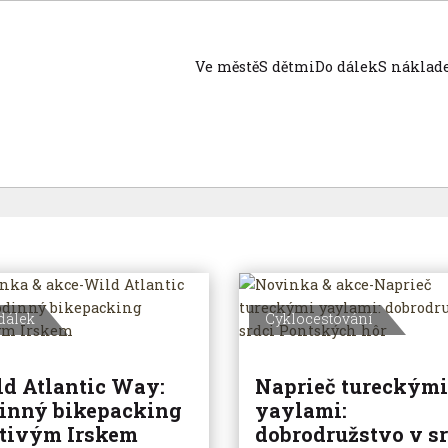
Ve městě
S dětmi
Do dálek
S nákla
dálek
Cyklocestování
d Atlantic Way:
Naprieč tureckými
inný bikepacking
yaylami:
tivým Irskem
dobrodružstvo v sr