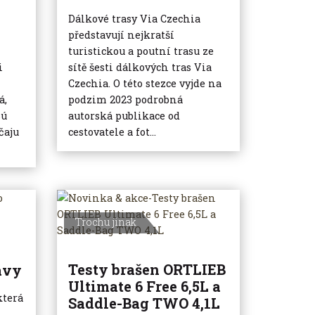
Dálkové trasy Via Czechia
představují nejkratší
turistickou a poutní trasu ze
i
sítě šesti dálkových tras Via
Czechia. O této stezce vyjde na
á,
podzim 2023 podrobná
sú
autorská publikace od
čaju
cestovatele a fot...
Trochu jinak
Testy brašen ORTLIEB
avy
Ultimate 6 Free 6,5L a
která
Saddle-Bag TWO 4,1L