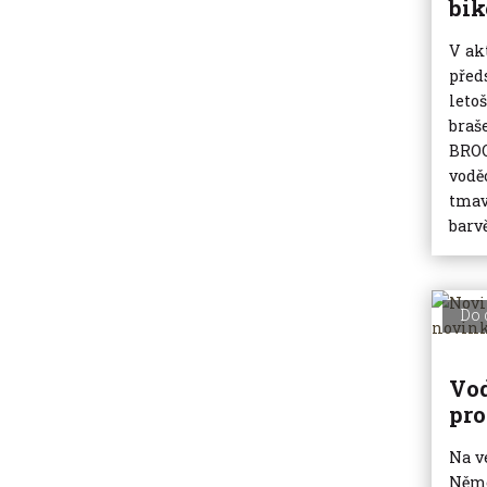
bi
V ak
před
leto
braš
BROO
vodě
tmav
barvě
Do 
Vo
pro
Na v
Něme