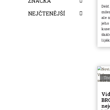
ZNAČKA
Déšť
mžen
NEJČTENĚJŠÍ
ale 
jeho
FILTROVAT
kuse
škál
liják
Tro
Vid
BR
nej