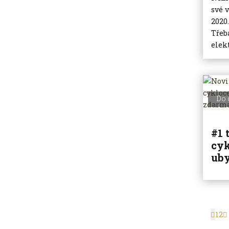
své 
2020.
Třeb
elek
Do 
#1 
cyk
ub
1
2