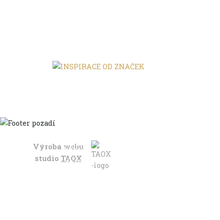
Výroba webu
Domů
studio
TAOX
Ve městě
S dětmi
Do dálek
S nákladem