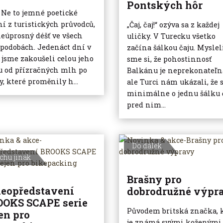
Pontských hôr
. Ne to jemné poetické
í z turistických průvodců,
„Čaj, čaj!“ ozýva sa z každej
neúprosný déšť ve všech
uličky. V Turecku všetko
 podobách. Jedenáct dní v
začína šálkou čaju. Myslel
 jsme zakoušeli celou jeho
sme si, že pohostinnosť
u od přízračných mlh po
Balkánu je neprekonateľn
y, které proměnily h...
ale Turci nám ukázali, že 
minimálne o jednu šálku 
pred nim...
Do dálek
chu jinak
Brašny pro
eopředstavení
dobrodružné výpr
OOKS SCAPE serie
Původem britská značka, 
en pro
je známá svými koženými