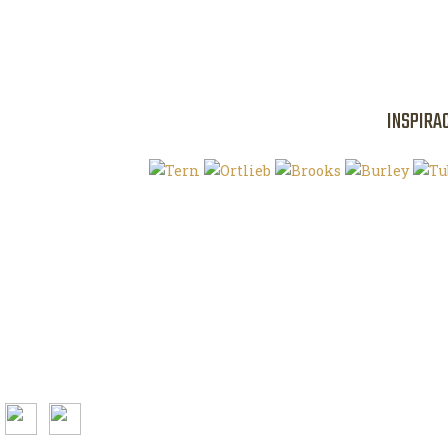
INSPIRA
Klíčová slova
O magazínu VE
Autoři
Kontaktujte nás
Magazín ke stažení