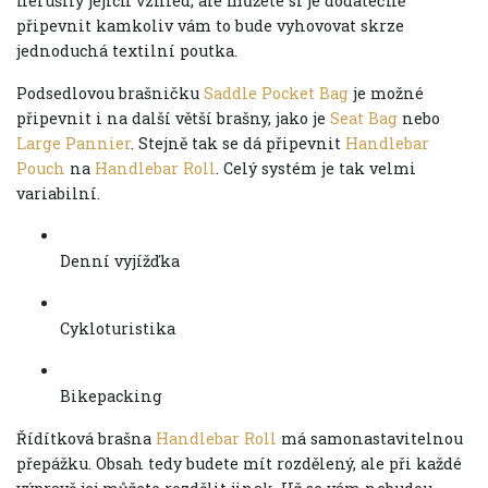
nerušily jejich vzhled, ale můžete si je dodatečně
připevnit kamkoliv vám to bude vyhovovat skrze
jednoduchá textilní poutka.
Podsedlovou brašničku
Saddle Pocket Bag
je možné
připevnit i na další větší brašny, jako je
Seat Bag
nebo
Large Pannier
. Stejně tak se dá připevnit
Handlebar
Pouch
na
Handlebar Roll
. Celý systém je tak velmi
variabilní.
Denní vyjížďka
Cykloturistika
Bikepacking
Řídítková brašna
Handlebar Roll
má samonastavitelnou
přepážku. Obsah tedy budete mít rozdělený, ale při každé