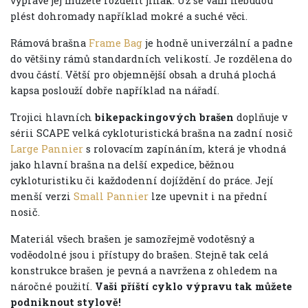
výpravě jej můžete rozdělit jinak. Už se vám nebudou
plést dohromady například mokré a suché věci.
Rámová brašna
Frame Bag
je hodně univerzální a padne
do většiny rámů standardních velikostí. Je rozdělena do
dvou částí. Větší pro objemnější obsah a druhá plochá
kapsa poslouží dobře například na nářadí.
Trojici hlavních
bikepackingových brašen
doplňuje v
sérii SCAPE velká cykloturistická brašna na zadní nosič
Large Pannier
s rolovacím zapínáním, která je vhodná
jako hlavní brašna na delší expedice, běžnou
cykloturistiku či každodenní dojíždění do práce. Její
menší verzi
Small Pannier
lze upevnit i na přední
nosič.
Materiál všech brašen je samozřejmě vodotěsný a
voděodolné jsou i přístupy do brašen. Stejně tak celá
konstrukce brašen je pevná a navržena z ohledem na
náročné použití.
Vaši příští cyklo výpravu tak můžete
podniknout stylově!