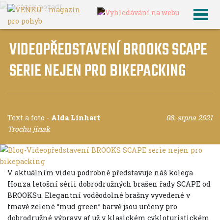
VIDEOPŘEDSTAVENÍ BROOKS SCAPE
SERIE NEJEN PRO BIKEPACKING
Text a foto
-
Alda Linhart
08. srpna 2021
Trochu jinak
V aktuálním videu podrobně představuje náš kolega
Honza letošní sérii dobrodružných brašen řady SCAPE od
BROOKSu. Elegantní voděodolné brašny vyvedené v
tmavě zelené “mud green” barvě jsou určeny pro
dobrodružné výpravy ať už v klasickém cykloturistickém