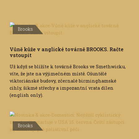
Brooks
Vůně kůže v anglické továrně BROOKS. Račte
vstoupit
Už když se blížíte k továrně Brooks ve Smethwicku,
víte, že jste na výjimečném místě. Ošuntělé
viktoriánské budovy, zčernalé birminghamské
cihly, šikmé střechy a impozantní vrata dílen
(english only).
Brooks