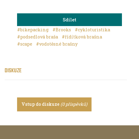
Sdílet
#bikepacking
#Brooks
#cykloturistika
#podsedlová braša
#řídítková brašna
#scape
#vodotěsné brašny
DISKUZE
Vstup do diskuze
(0 příspěvků)