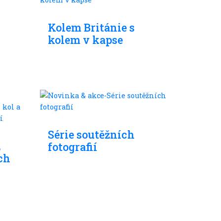
Skládací kola
Kolem Británie s
kolem v kapse
Skládací kola
Série soutěžních
,
fotografií
ch