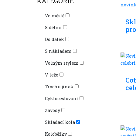
KATEGORIE
Sklá
Ve městě
Sk
S dětmi
pro
Do dálek
S nákladem
Volným stylem
Sklá
V leže
Cot
cel
Trochu jinak
Cyklocestování
Závody
Skládací kola
Koloběžky