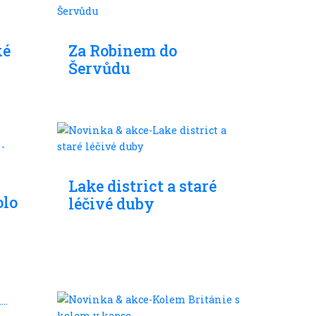
Skládací kola
ké
Za Robinem do
Šervůdu
Skládací kola
Lake district a staré
olo
léčivé duby