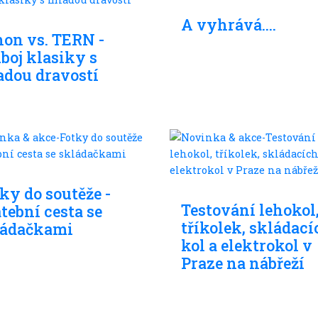
Skládací kola
dací kola
A vyhrává....
on vs. TERN -
boj klasiky s
dou dravostí
dací kola
Skládací kola
ky do soutěže -
Testování lehokol
tební cesta se
tříkolek, skládací
ládačkami
kol a elektrokol v
Praze na nábřeží