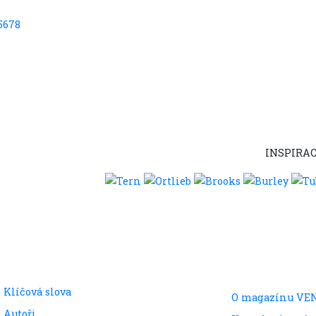
5
6
7
8
INSPIRAC
Klíčová slova
O magazínu VE
Autoři