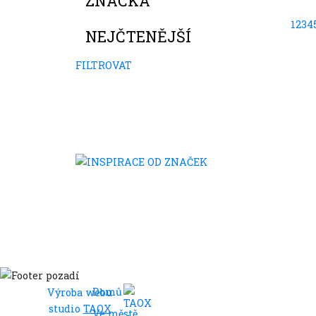
ZNAČKA
1
2
3
4
NEJČTENĚJŠÍ
FILTROVAT
Domů
Výroba webu
studio
TAOX
Ve městě