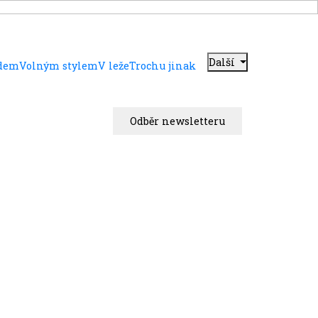
Další
adem
Volným stylem
V leže
Trochu jinak
Odběr newsletteru