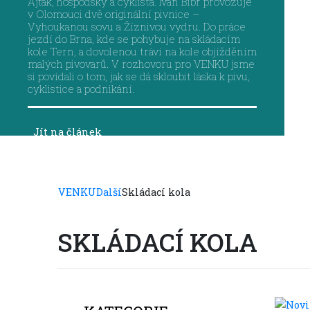
Ajťák, hospodský a cyklista. Ivan Bíbr provozuje
v Olomouci dvě originální pivnice –
Vyhoukanou sovu a Žíznivou vydru. Do práce
jezdí do Brna, kde se pohybuje na skládacím
kole Tern, a dovolenou tráví na kole objížděním
malých pivovarů. V rozhovoru pro VENKU jsme
si povídali o tom, jak se dá skloubit láska k pivu,
cyklistice a podnikání.
Jít na článek
VENKU
Další
Skládací kola
SKLÁDACÍ KOLA