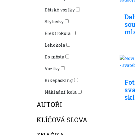
Sklá
Dětské vozíky
Dah
Stylovky
sou
mla
Elektrokola
Lehokola
Do města
Vozíky
Sklá
Bikepacking
Fot
sva
Nákladní kola
sk
AUTOŘI
KLÍČOVÁ SLOVA