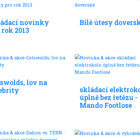
dací kola
Skládací kola
ládací novinky
Bílé útesy dovers
 rok 2013
dací kola
Skládací kola
swolds, lov na
skládací elektrok
ebrity
úplně bez řetězu -
Mando Footlose