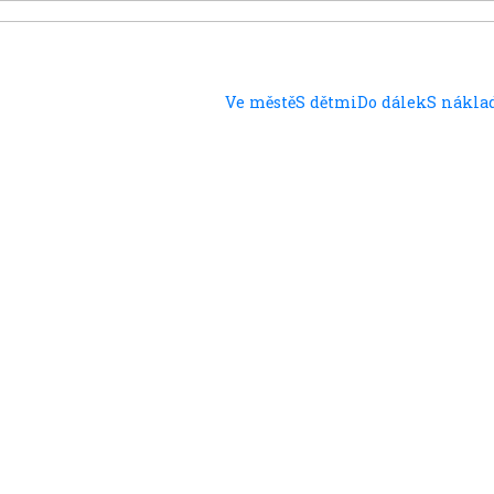
Ve městě
S dětmi
Do dálek
S nákl