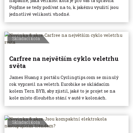
napadne, jaká velikost kola je pro vás ta správná.
Pojďme se tedy podívat na to, k jakému využití jsou
jednotlivé velikosti vhodné.
Skládací kola
Carfree na největším cyklo veletrhu
světa
James Huang z portálu Cyclingtips.com se minulý
rok vypravil na veletrh Eurobike se skládacím
kolem Tern BYB, aby zjistil, jaké to je projet se na
kole místo dlouhého stání v autě v kolonách.
Skládací kola