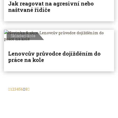
Jak reagovat na agresivní nebo
naštvané řidiče
Skládací kola
Lenovcův průvodce dojížděním do
práce na kole
1
2
3
4
5
6
8