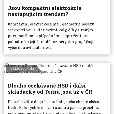
Jsou kompaktní elektrokola
nastupujícím trendem?
Kompaktní elektrokola mají geometrii posezu
srovnatelnou s klasickými koly, díky širokým
pneumatikám a případnému odpružení jsou
pohodlná a jejich malé rozměry jim propůjčují
výbornou ovladatelnost.
Skládací kola
Dlouho očekávané HSD i další
skládačky od Ternu jsou už v ČR
Pokud jezdíte do práce na kole, nebo chcete občas
hodit kolo rychle do kufru auta a pak se projet na
polozapomenuté silnici někde v lesích, skládačky