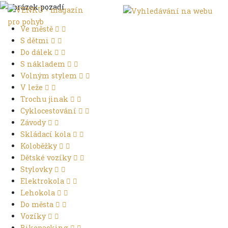
Ve městě
S dětmi
Do dálek
S nákladem
Volným stylem
V leže
Trochu jinak
Cyklocestování
Závody
Skládací kola
Koloběžky
Dětské vozíky
Stylovky
Elektrokola
Lehokola
Do města
Vozíky
Bikepacking