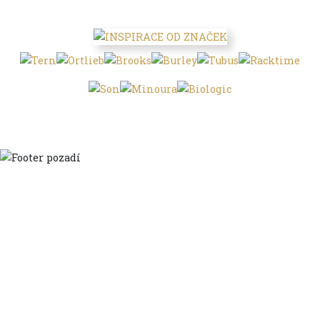
Domů
Ve městě
S dětmi
Do dálek
S nákladem
Volným stylem