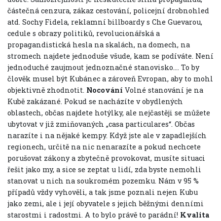
částečná cenzura, zákaz cestování, policejní drobnohled
atd. Sochy Fidela, reklamní billboardy s Che Guevarou,
cedule s obrazy politiků, revolucionářská a
propagandistická hesla na skalách, na domech, na
stromech najdete jednoduše všude, kam se podíváte. Není
jednoduché zaujmout jednoznačné stanovisko…. To by
člověk musel být Kubánec a zároveň Evropan, aby to mohl
objektivně zhodnotit.
Nocování
Volné stanování je na
Kubě zakázané. Pokud se nacházíte v obydlených
oblastech, občas najdete hotýlky, ale nejčastěji se můžete
ubytovat v již zmiňovaných „casa particulares“. Občas
narazíte i na nějaké kempy. Když jste ale v zapadlejších
regionech, určitě na nic nenarazíte a pokud nechcete
porušovat zákony a zbytečně provokovat, musíte situaci
řešit jako my, a sice se zeptat u lidí, zda byste nemohli
stanovat u nich na soukromém pozemku. Nám v 95 %
případů vždy vyhověli, a tak jsme poznali nejen Kubu
jako zemi, ale i její obyvatele s jejich běžnými denními
starostmi i radostmi. A to bylo právě to parádní!
Kvalita