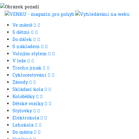
Ve městě
S dětmi
Do dálek
S nákladem
Volným stylem
V leže
Trochu jinak
Cyklocestování
Závody
Skládací kola
Koloběžky
Dětské vozíky
Stylovky
Elektrokola
Lehokola
Do města