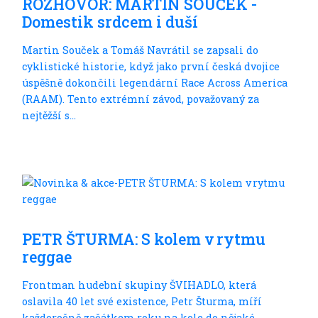
ROZHOVOR: MARTIN SOUČEK -
Domestik srdcem i duší
Martin Souček a Tomáš Navrátil se zapsali do
cyklistické historie, když jako první česká dvojice
úspěšně dokončili legendární Race Across America
(RAAM). Tento extrémní závod, považovaný za
nejtěžší s...
Do dálek
PETR ŠTURMA: S kolem v rytmu
reggae
Frontman hudební skupiny ŠVIHADLO, která
oslavila 40 let své existence, Petr Šturma, míří
každoročně začátkem roku na kole do nějaké