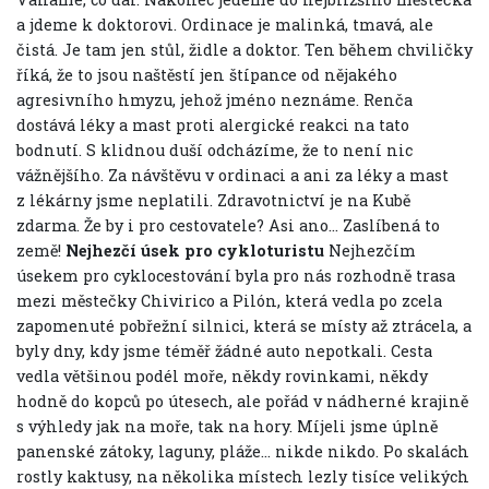
a jdeme k doktorovi. Ordinace je malinká, tmavá, ale
čistá. Je tam jen stůl, židle a doktor. Ten během chviličky
říká, že to jsou naštěstí jen štípance od nějakého
agresivního hmyzu, jehož jméno neznáme. Renča
dostává léky a mast proti alergické reakci na tato
bodnutí. S klidnou duší odcházíme, že to není nic
vážnějšího. Za návštěvu v ordinaci a ani za léky a mast
z lékárny jsme neplatili. Zdravotnictví je na Kubě
zdarma. Že by i pro cestovatele? Asi ano… Zaslíbená to
země!
Nejhezčí úsek pro cykloturistu
Nejhezčím
úsekem pro cyklocestování byla pro nás rozhodně trasa
mezi městečky Chivirico a Pilón, která vedla po zcela
zapomenuté pobřežní silnici, která se místy až ztrácela, a
byly dny, kdy jsme téměř žádné auto nepotkali. Cesta
vedla většinou podél moře, někdy rovinkami, někdy
hodně do kopců po útesech, ale pořád v nádherné krajině
s výhledy jak na moře, tak na hory.
Míjeli jsme úplně
panenské zátoky, laguny, pláže… nikde nikdo. Po skalách
rostly kaktusy, na několika místech lezly tisíce velikých