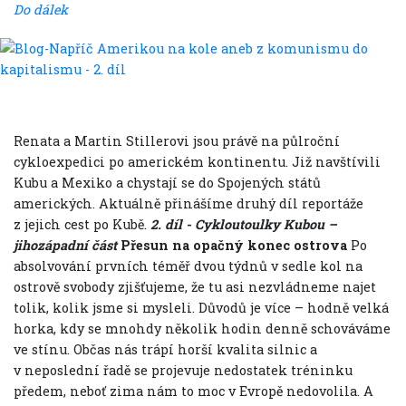
Do dálek
Renata a Martin Stillerovi jsou právě na půlroční
cykloexpedici po americkém kontinentu. Již navštívili
Kubu a Mexiko a chystají se do Spojených států
amerických. Aktuálně přinášíme druhý díl reportáže
z jejich cest po Kubě.
2. díl - Cykloutoulky Kubou –
jihozápadní část
Přesun na opačný konec ostrova
Po
absolvování prvních téměř dvou týdnů v sedle kol na
ostrově svobody zjišťujeme, že tu asi nezvládneme najet
tolik, kolik jsme si mysleli. Důvodů je více – hodně velká
horka, kdy se mnohdy několik hodin denně schováváme
ve stínu. Občas nás trápí horší kvalita silnic a
v neposlední řadě se projevuje nedostatek tréninku
předem, neboť zima nám to moc v Evropě nedovolila. A