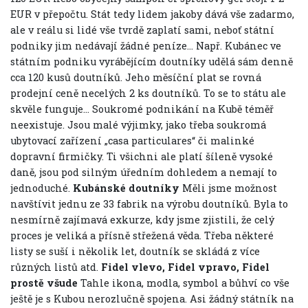
EUR v přepočtu. Stát tedy lidem jakoby dává vše zadarmo,
ale v reálu si lidé vše tvrdě zaplatí sami, neboť státní
podniky jim nedávají žádné peníze… Např. Kubánec ve
státním podniku vyrábějícím doutníky udělá sám denně
cca 120 kusů doutníků. Jeho měsíční plat se rovná
prodejní ceně necelých 2 ks doutníků. To se to státu ale
skvěle funguje… Soukromé podnikání na Kubě téměř
neexistuje. Jsou malé výjimky, jako třeba soukromá
ubytovací zařízení „casa particulares“ či malinké
dopravní firmičky. Ti všichni ale platí šíleně vysoké
daně, jsou pod silným úředním dohledem a nemají to
jednoduché.
Kubánské doutníky
Měli jsme možnost
navštívit jednu ze 33 fabrik na výrobu doutníků. Byla to
nesmírně zajímavá exkurze, kdy jsme zjistili, že celý
proces je veliká a přísně střežená věda. Třeba některé
listy se suší i několik let, doutník se skládá z více
různých listů atd.
Fidel vlevo, Fidel vpravo, Fidel
prostě všude
Tahle ikona, modla, symbol a bůhví co vše
ještě je s Kubou nerozlučně spojena. Asi žádný státník na