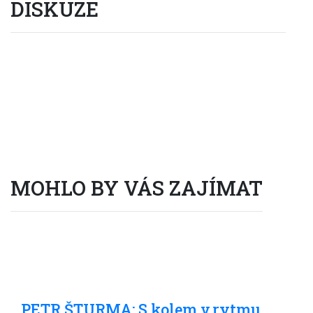
DISKUZE
Vstup do diskuze
(0 příspěvků)
MOHLO BY VÁS ZAJÍMAT
Cyklocestování
PETR ŠTURMA: S kolem v rytmu