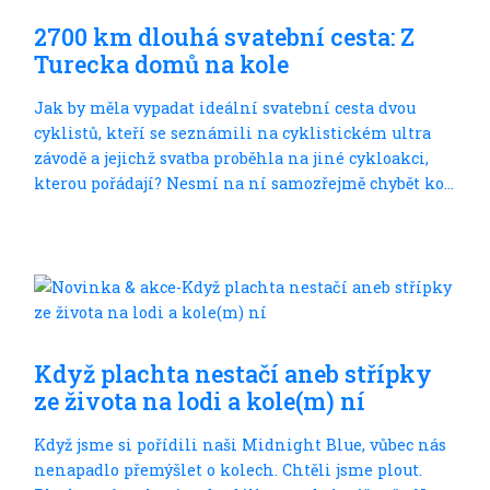
Do dálek
2700 km dlouhá svatební cesta: Z
Turecka domů na kole
Jak by měla vypadat ideální svatební cesta dvou
cyklistů, kteří se seznámili na cyklistickém ultra
závodě a jejichž svatba proběhla na jiné cykloakci,
kterou pořádají? Nesmí na ní samozřejmě chybět ko...
Do dálek
Když plachta nestačí aneb střípky
ze života na lodi a kole(m) ní
Když jsme si pořídili naši Midnight Blue, vůbec nás
nenapadlo přemýšlet o kolech. Chtěli jsme plout.