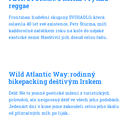
reggae
Frontman hudební skupiny ŠVIHADLO, která
oslavila 40 let své existence, Petr Šturma, míří
každoročně začátkem roku na kole do nějaké
exotické země. Navštívil jich dosud celou řadu...
Do dálek
Wild Atlantic Way: rodinný
bikepacking deštivým Irskem
Déšť. Ne to jemné poetické mžení z turistických
průvodců, ale neúprosný déšť ve všech jeho podobách.
Jedenáct dní v kuse jsme zakoušeli celou jeho škálu
od přízračných mlh po liják...