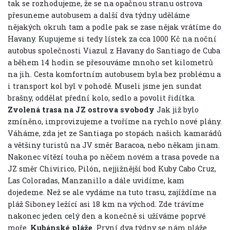
tak se rozhodujeme, že se na opačnou stranu ostrova
přesuneme autobusem a další dva týdny uděláme
nějakých okruh tam a podle pak se zase nějak vrátíme do
Havany. Kupujeme si tedy lístek za cca 1000 Kč na noční
autobus společnosti Viazul z Havany do Santiago de Cuba
a během 14 hodin se přesouváme mnoho set kilometrů
na jih. Cesta komfortním autobusem byla bez problému a
i transport kol byl v pohodě. Museli jsme jen sundat
brašny, oddělat přední kolo, sedlo a povolit řidítka.
Zvolená trasa na JZ ostrova svobody
Jak již bylo
zmíněno, improvizujeme a tvoříme na rychlo nové plány.
Váháme, zda jet ze Santiaga po stopách našich kamarádů
a většiny turistů na JV směr Baracoa, nebo někam jinam.
Nakonec vítězí touha po něčem novém a trasa povede na
JZ směr Chivirico, Pilón, nejjižnější bod Kuby Cabo Cruz,
Las Coloradas, Manzanillo a dále uvidíme, kam
dojedeme. Než se ale vydáme na tuto trasu, zajíždíme na
pláž Siboney ležící asi 18 km na východ. Zde trávíme
nakonec jeden celý den a konečně si užíváme poprvé
moře.
Kubánské pláže
První dva týdny se nám pláže