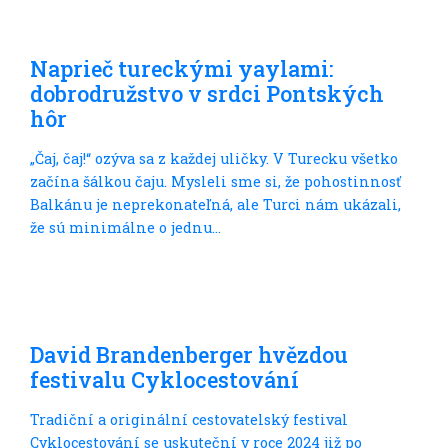
Cyklocestování
Naprieč tureckými yaylami:
dobrodružstvo v srdci Pontských
hôr
„Čaj, čaj!“ ozýva sa z každej uličky. V Turecku všetko
začína šálkou čaju. Mysleli sme si, že pohostinnosť
Balkánu je neprekonateľná, ale Turci nám ukázali,
že sú minimálne o jednu...
Do dálek
David Brandenberger hvězdou
festivalu Cyklocestování
Tradiční a originální cestovatelský festival
Cyklocestování se uskuteční v roce 2024 již po