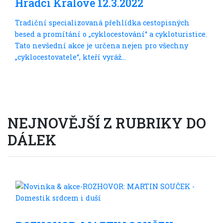
Hradci Králové 12.3.2022
Tradiční specializovaná přehlídka cestopisných
besed a promítání o „cyklocestování“ a cykloturistice.
Tato nevšední akce je určena nejen pro všechny
„cyklocestovatele“, kteří vyráž...
NEJNOVĚJŠÍ Z RUBRIKY
DO
DÁLEK
Do dálek