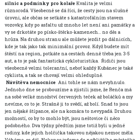
silnic a podmínky pro kolaře
Kvalita je velmi
různorodá. Všeobecně se dá říci, že cesty jsou na slušné
úrovni, ale občas se setkáte s katastrofálním stavem
vozovky, kdy po asfaltu už mnoho let není ani památky a
vy se drkotáte po písko-štěrko-kamenech… no děs a
hrůza. Na druhou stranu ale můžete jezdit po dálnicích,
kde je tak jako tak minimální provoz. Když budete mít
štěstí na region, potkáte na cestách denně třeba jen 3-5
aut, a to je pak fantastická cykloturistika.
Řidiči jsou
všeobecně velmi tolerantní, neboť každý Kubánec je také
cyklista, a tak se chovají velmi ohleduplně.
Návštěva nemocnice
Ani tohle se nám nevyhnulo.
Jednoho dne se probouzíme a zjistili jsme, že Renča má
na sobě velké množství červených teček až boláčků a my
nevíme, co to je. Strašně ji to svědí, až bolí. Snad to jsou
jen nějaké štípance, ale na komára to nevypadá. Druhou
možností, co by to mohlo být, jsou neštovice či něco
podobného. Dva týdny předtím jsme totiž byli u jedné
rodiny, kde jejich holčička takovou nějakou nemoc měla.
Váháme, co dál. Nakonec jedeme do nejbližšího městečka