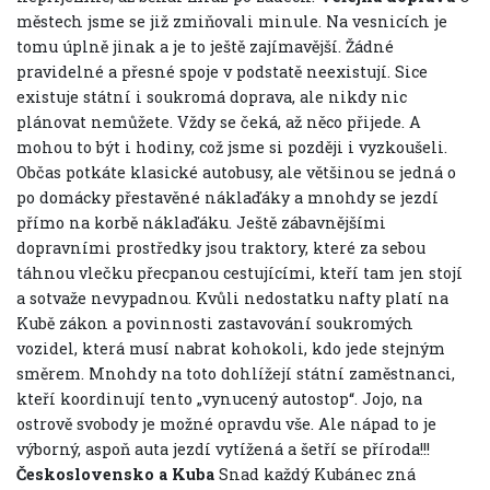
městech jsme se již zmiňovali minule. Na vesnicích je
tomu úplně jinak a je to ještě zajímavější. Žádné
pravidelné a přesné spoje v podstatě neexistují. Sice
existuje státní i soukromá doprava, ale nikdy nic
plánovat nemůžete. Vždy se čeká, až něco přijede. A
mohou to být i hodiny, což jsme si později i vyzkoušeli.
Občas potkáte klasické autobusy, ale většinou se jedná o
po domácky přestavěné náklaďáky a mnohdy se jezdí
přímo na korbě náklaďáku. Ještě zábavnějšími
dopravními prostředky jsou traktory, které za sebou
táhnou vlečku přecpanou cestujícími, kteří tam jen stojí
a sotvaže nevypadnou. Kvůli nedostatku nafty platí na
Kubě zákon a povinnosti zastavování soukromých
vozidel, která musí nabrat kohokoli, kdo jede stejným
směrem. Mnohdy na toto dohlížejí státní zaměstnanci,
kteří koordinují tento „vynucený autostop“. Jojo, na
ostrově svobody je možné opravdu vše. Ale nápad to je
výborný, aspoň auta jezdí vytížená a šetří se příroda!!!
Československo a Kuba
Snad každý Kubánec zná