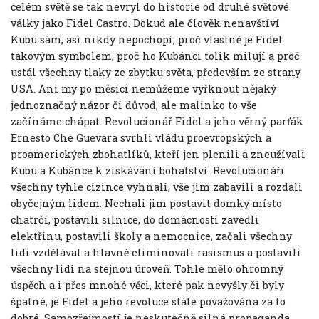
celém světě se tak nevryl do historie od druhé světové
války jako Fidel Castro. Dokud ale člověk nenavštíví
Kubu sám, asi nikdy nepochopí, proč vlastně je Fidel
takovým symbolem, proč ho Kubánci tolik milují a proč
ustál všechny tlaky ze zbytku světa, především ze strany
USA. Ani my po měsíci nemůžeme vyřknout nějaký
jednoznačný názor či důvod, ale malinko to vše
začínáme chápat. Revolucionář Fidel a jeho věrný parťák
Ernesto Che Guevara svrhli vládu proevropských a
proamerických zbohatlíků, kteří jen plenili a zneužívali
Kubu a Kubánce k získávání bohatství. Revolucionáři
všechny tyhle cizince vyhnali, vše jim zabavili a rozdali
obyčejným lidem. Nechali jim postavit domky místo
chatrčí, postavili silnice, do domácností zavedli
elektřinu, postavili školy a nemocnice, začali všechny
lidi vzdělávat a hlavně eliminovali rasismus a postavili
všechny lidi na stejnou úroveň. Tohle mělo ohromný
úspěch a i přes mnohé věci, které pak nevyšly či byly
špatné, je Fidel a jeho revoluce stále považována za to
dobré. Samozřejmostí je neskutečně silná propaganda,