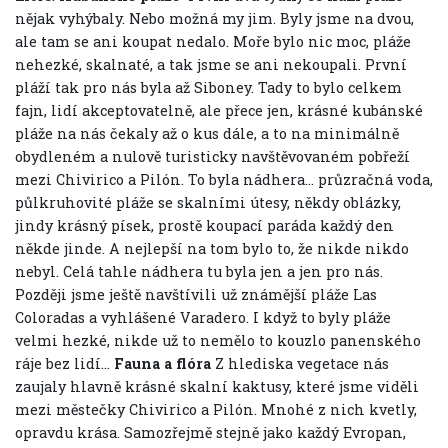
nějak vyhýbaly. Nebo možná my jim. Byly jsme na dvou,
ale tam se ani koupat nedalo. Moře bylo nic moc, pláže
nehezké, skalnaté, a tak jsme se ani nekoupali. První
pláží tak pro nás byla až Siboney. Tady to bylo celkem
fajn, lidí akceptovatelně, ale přece jen, krásné kubánské
pláže na nás čekaly až o kus dále, a to na minimálně
obydleném a nulově turisticky navštěvovaném pobřeží
mezi Chivirico a Pilón. To byla nádhera… průzračná voda,
půlkruhovité pláže se skalními útesy, někdy oblázky,
jindy krásný písek, prostě koupací paráda každý den
někde jinde. A nejlepší na tom bylo to, že nikde nikdo
nebyl. Celá tahle nádhera tu byla jen a jen pro nás.
Později jsme ještě navštívili už známější pláže Las
Coloradas a vyhlášené Varadero. I když to byly pláže
velmi hezké, nikde už to nemělo to kouzlo panenského
ráje bez lidí…
Fauna a flóra
Z hlediska vegetace nás
zaujaly hlavně krásné skalní kaktusy, které jsme viděli
mezi městečky Chivirico a Pilón. Mnohé z nich kvetly,
opravdu krása. Samozřejmě stejně jako každý Evropan,