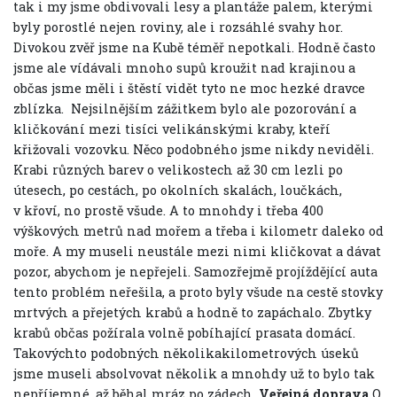
tak i my jsme obdivovali lesy a plantáže palem, kterými
byly porostlé nejen roviny, ale i rozsáhlé svahy hor.
Divokou zvěř jsme na Kubě téměř nepotkali. Hodně často
jsme ale vídávali mnoho supů kroužit nad krajinou a
občas jsme měli i štěstí vidět tyto ne moc hezké dravce
zblízka.
Nejsilnějším zážitkem bylo ale pozorování a
kličkování mezi tisíci velikánskými kraby, kteří
křižovali vozovku. Něco podobného jsme nikdy neviděli.
Krabi různých barev o velikostech až 30 cm lezli po
útesech, po cestách, po okolních skalách, loučkách,
v křoví, no prostě všude. A to mnohdy i třeba 400
výškových metrů nad mořem a třeba i kilometr daleko od
moře. A my museli neustále mezi nimi kličkovat a dávat
pozor, abychom je nepřejeli. Samozřejmě projíždějící auta
tento problém neřešila, a proto byly všude na cestě stovky
mrtvých a přejetých krabů a hodně to zapáchalo. Zbytky
krabů občas požírala volně pobíhající prasata domácí.
Takovýchto podobných několikakilometrových úseků
jsme museli absolvovat několik a mnohdy už to bylo tak
nepříjemné, až běhal mráz po zádech.
Veřejná doprava
O