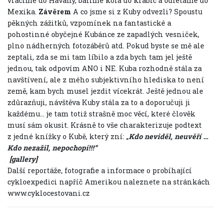
vracíme do Havany, balíme kola do krabic a odlétáme do
Mexika.
Závěrem
A co jsme si z Kuby odvezli? Spoustu
pěkných zážitků, vzpomínek na fantastické a
pohostinné obyčejné Kubánce ze zapadlých vesniček,
plno nádherných fotozáběrů atd. Pokud byste se mě ale
zeptali, zda se mi tam líbilo a zda bych tam jel ještě
jednou, tak odpovím ANO i NE. Kuba rozhodně stála za
navštívení, ale z mého subjektivního hlediska to není
země, kam bych musel jezdit vícekrát. Ještě jednou ale
zdůrazňuji, návštěva Kuby stála za to a doporučuji ji
každému… je tam totiž strašně moc věcí, které člověk
musí sám okusit. Krásně to vše charakterizuje podtext
z jedné knížky o Kubě, který zní: „
Kdo neviděl, neuvěří …
Kdo nezažil, nepochopí!!!“
[gallery]
Další reportáže, fotografie a informace o probíhající
cykloexpedici napříč Amerikou naleznete na stránkách
www.cyklocestovani.cz