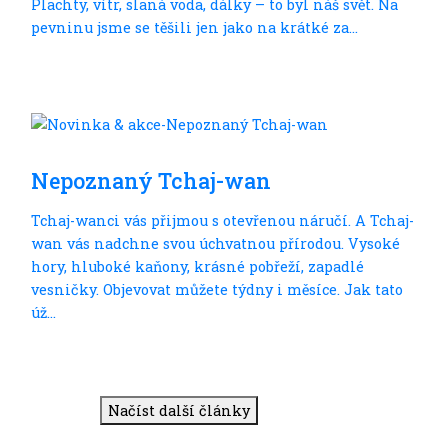
Plachty, vítr, slaná voda, dálky – to byl náš svět. Na
pevninu jsme se těšili jen jako na krátké za...
Do dálek
Nepoznaný Tchaj-wan
Tchaj-wanci vás přijmou s otevřenou náručí. A Tchaj-
wan vás nadchne svou úchvatnou přírodou. Vysoké
hory, hluboké kaňony, krásné pobřeží, zapadlé
vesničky. Objevovat můžete týdny i měsíce. Jak tato
úž...
Načíst další články