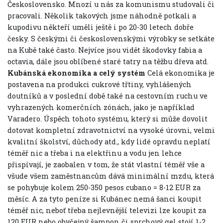
Československo. Mnozí u nás za komunismu studovali či
pracovali. Několik takových jsme náhodně potkali a
kupodivu někteří uměli ještě i po 20-30 letech dobře
česky. S českými či československými výrobky se setkáte
na Kubě také často. Nejvíce jsou vidět škodovky fabia a
octavia, dále jsou oblíbené staré tatry na těžbu dřeva atd.
Kubánská ekonomika a celý systém
Celá ekonomika je
postavena na produkci cukrové třtiny, vyhlášených
doutníků a v poslední době také na cestovním ruchu ve
vyhrazených komerčních zónách, jako je například
Varadero. Úspěch tohoto systému, který si může dovolit
dotovat kompletní zdravotnictví na vysoké úrovni, velmi
kvalitní školství, důchody atd., kdy lidé opravdu neplatí
téměř nic a třeba i na elektřinu a vodu jen lehce
přispívají, je zaobalen v tom, že stát vlastní téměř vše a
všude všem zaměstnancům dává minimální mzdu, která
se pohybuje kolem 250-350 pesos cubano = 8-12 EUR za
měsíc. A za tyto peníze si Kubánec nemá šanci koupit
téměř nic, neboť třeba nejlevnější televizi lze koupit za
120 EUR nebo obyčejný šampon či sprchový gel stojí 1-2