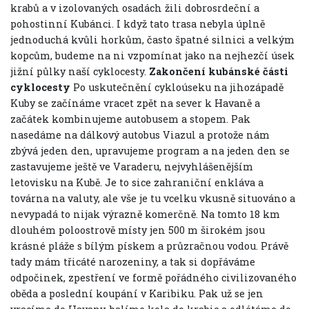
krabů a v izolovaných osadách žili dobrosrdeční a
pohostinní Kubánci. I když tato trasa nebyla úplně
jednoduchá kvůli horkům, často špatné silnici a velkým
kopcům, budeme na ni vzpomínat jako na nejhezčí úsek
jižní půlky naší cyklocesty.
Zakončení kubánské části
cyklocesty
Po uskutečnění cykloúseku na jihozápadě
Kuby se začínáme vracet zpět na sever k Havaně a
začátek kombinujeme autobusem a stopem. Pak
nasedáme na dálkový autobus Viazul a protože nám
zbývá jeden den, upravujeme program a na jeden den se
zastavujeme ještě ve Varaderu, nejvyhlášenějším
letovisku na Kubě. Je to sice zahraniční enkláva a
továrna na valuty, ale vše je tu vcelku vkusně situováno a
nevypadá to nijak výrazně komerčně. Na tomto 18 km
dlouhém poloostrově místy jen 500 m širokém jsou
krásné pláže s bílým pískem a průzračnou vodou. Právě
tady mám třicáté narozeniny, a tak si dopřáváme
odpočinek, zpestření ve formě pořádného civilizovaného
oběda a poslední koupání v Karibiku. Pak už se jen