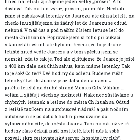
hned na letišti zjišťujeme jeden velký „průser“. A to
doslova! Tak mi ten výraz, prosím, promiňte. Nechali
jsme si zabukovat letenky do Juarezu, ale až na letišti na
check-inu zjišťujeme, že žádný let do Juarezu se odtud
nekoná. V náš čas a pod naším číslem letu se letí do
města Chihuahua. Popravdě jsem si toho při bukaci
v kanceláři všiml, ale bylo mi řečeno, že to je druhé
letiště hned vedle Juarezu a v tom spěchu jsem se
nemrkl, zda to tak je. Teď ale zjišťujeme, že Juarez je ještě
o 400 km dále než Chihuahua, kam máme letenky. Tak
to je šok! Co teď? Dvě hodiny do odletu. Budeme rušit
letenky? Let do Juarez je až další den a navíc z
jiného letiště na druhé straně Mexico City. Váhám …
volám … zjišťuji všechny možnosti. Nakonec zůstáváme u
chybných letenek a letíme do města Chihuahua. Odtud
z letiště taxíkem na autobusové nádraží a pak nočním
autobusem se po dobu 5 hodin přesouváme do
vytouženého cíle, do města Juarez. Tam na nás už ve tři
hodiny ráno čekají naší hostitelé, kteří nás k sobě
pozvali skrz cestovatelský server „hospitality club“.