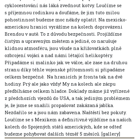
cyklocestování nás láká zvednout kotvy. Loučíme se
s příjemnou rodinkou a doufáme, že jim tuto milou
pohostinnost budeme moc někdy oplatit. Na mexicko-
americkou hranici vyrážíme na kolech doprovázeni
Brendou v autě. To z důvodu bezpečnosti. Projíždíme
čistým a upraveným městem a jediné, co narušuje
klidnou atmosféru, jsou všude na křižovatkách plně
ozbrojení vojáci a nad námi létající helikoptéry.
Připadáme si malinko jak ve válce, ale zase na druhou
stranu díky téhle vojenské přítomnosti si připadáme
celkem bezpečně.
Na hranicích je fronta tak na dvě
hodiny. Prý ale jako vždy! My na kolech ale zácpu
předbíháme celkem hladce. Doklady máme již vyřízené
z předchozích vjezdů do USA, a tak jediným problémem
je, že jsme se snažili propašovat zakázaná jablka.
Nezdařilo se a jsou nám zabavena. Naštěstí bez pokuty.
Loučíme se s Mexikem a definitivně vjíždíme na našich
kolech do Spojených států amerických, kde se odteď
budeme pohybovat dalších téměř 5 měsíců. [gallery]