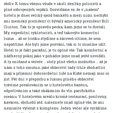
obdiv. K tomu všemu všude v okolí desítky policistů a
plně ozbrojených vojáků. Dozvídáme se, že v „našem“
hotelu je dnes veliký sjezd bankéřů a mezi nimi nechybí
ani mexický prezident či bývalý americký prezident Bill
Clinton. Tak to je opravdu pecka, kam jsme se to dostali.
My, expediční cykloturisti, a teď takovýto komerční
luxus … až se trošku stydíme a zároveň cítíme, že sem
nepatříme. Ale byli jsme pozváni, tak si to musíme užít.
Hotel to je fakt parádní, je tu úplně vše. Tak komfortní a
nádherný pokoj jako v pohádce jsme snad ještě neviděli.
A ty snídaně a večeře … stoly plné všeho možného … až je
nám z toho smutno, jaké obžerství tady tihle zbohatlíci
mají a příjemní dobrosrdeční lidé na Kubě nemají moc co
jíst. Pět dní v přepychu a luxusu plného obžerství
trávíme povalováním se u hotelového bazénu,
odpočíváním a také skákáním do vln pacifického
oceánu. V hotelovém areálu kromě restaurací, posilovny,
kaváren, obchodů atd. naleznete snad úplně vše, že ani
nemusíte vylézat z komplexu. Jeden večer ale vyrážíme