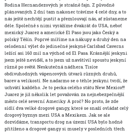
Rodina Hernandezových je strašně fajn. Z původně
plánovaných 2 dní tam nakonec trávíme 4 celé dny, a to
nás ještě nechtějí pustit a přemlouvají nás, ať zůstaneme
déle. Společně s nimi vyrážíme dvakrát do USA, neboť
mexický Juarez a americké El Paso jsou jako Český a
polský Těšín. Poprvé míříme na nákupy a druhý den na
celodenní výlet do jedinečné jeskyně Carlsbad Caverns
ležící asi 160 mil na východ od El Pasa. Krásnější jeskyni
jsem ještě neviděl, a to jsem už navštívil spoustu jeskyní
různě po světě. Neskutečná nádhera. Tisíce
obdivuhodných vápencových útvarů různých druhů,
barev a velikostí. Ne nadarmo se o téhle jeskyni tvrdí, že
uchvátí každého. Je to pecka celého státu New Mexico!!!
Juarez je již několik let považován za nejnebezpečnější
město celé severní Ameriky. A proč? No proto, že zde
sídlí dva velké drogové gangy, které se snaží ovládat celý
drogový byznys mezi USA a Mexikem. Jak se ale
dozvídáme, transportu drog na území USA bylo hodně
přitíženo a drogové gangy si musely v posledních třech