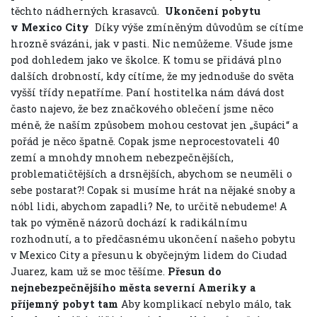
těchto nádherných krasavců.
Ukončení pobytu
v Mexico City
Díky výše zmíněným důvodům se cítíme
hrozně svázáni, jak v pasti. Nic nemůžeme. Všude jsme
pod dohledem jako ve školce. K tomu se přidává plno
dalších drobností, kdy cítíme, že my jednoduše do světa
vyšší třídy nepatříme. Paní hostitelka nám dává dost
často najevo, že bez značkového oblečení jsme něco
méně, že naším způsobem mohou cestovat jen „šupáci“ a
pořád je něco špatně. Copak jsme neprocestovateli 40
zemí a mnohdy mnohem nebezpečnějších,
problematičtějších a drsnějších, abychom se neuměli o
sebe postarat?! Copak si musíme hrát na nějaké snoby a
nóbl lidi, abychom zapadli? Ne, to určitě nebudeme! A
tak po výměně názorů dochází k radikálnímu
rozhodnutí, a to předčasnému ukončení našeho pobytu
v Mexico City a přesunu k obyčejným lidem do Ciudad
Juarez, kam už se moc těšíme.
Přesun do
nejnebezpečnějšího města severní Ameriky a
příjemný pobyt tam
Aby komplikací nebylo málo, tak