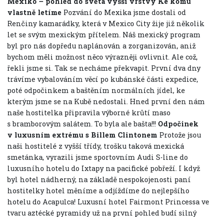
Mexiko – pohled do světa vyšší vrstvy
Ke komu
vlastně letíme
Pozvání do Mexika jsme dostali od
Renčiny kamarádky, která v Mexico City žije již několik
let se svým mexickým přítelem. Náš mexický program
byl pro nás dopředu naplánován a zorganizován, aniž
bychom měli možnost něco výrazněji ovlivnit. Ale což,
řekli jsme si. Tak se necháme překvapit. První dva dny
trávíme vybalováním věcí po kubánské části expedice,
poté odpočinkem a baštěním normálních jídel, ke
kterým jsme se na Kubě nedostali. Hned první den nám
naše hostitelka připravila výborné krůtí maso
s bramborovým salátem. To byla ale bašta!!!
Odpočinek
v luxusním extrému s Billem Clintonem
Protože jsou
naši hostitelé z vyšší třídy, trošku taková mexická
smetánka, vyrazili jsme sportovním Audi S-line do
luxusního hotelu do Ixtapy na pacifické pobřeží. I když
byl hotel nádherný, na základě nespokojenosti paní
hostitelky hotel měníme a odjíždíme do nejlepšího
hotelu do Acapulca! Luxusní hotel Fairmont Princessa ve
tvaru aztécké pyramidy už na první pohled budí silný