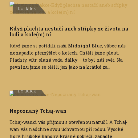
Do dálek
Když plachta nestačí aneb střípky ze života na
lodi a kole(m) ní
Když jsme si pořídili naši Midnight Blue, vůbec nás
nenapadlo přemýšlet o kolech. Chtěli jsme plout.
Plachty, vítr, slaná voda, dálky – to byl náš svět. Na
pevninu jsme se těšili jen jako na krátké za...
Do dálek
Nepoznaný Tchaj-wan
Tchaj-wanci vás přijmou s otevřenou náručí. A Tchaj-
wan vás nadchne svou úchvatnou přírodou. Vysoké
hory, hluboké kaňony, krásné pobřeží, zapadlé