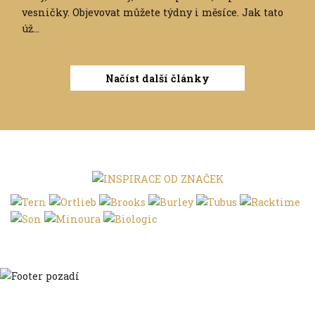
vesničky. Objevovat můžete týdny i měsíce. Jak tato
úž...
Načíst další články
Domů