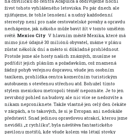
na chviličku do centra Acapulca a obdivujeme noční
život tohoto vyhlášeného letoviska. Po pár dnech ale
zjišťujeme, že tohle lenošení a nudný každodenní
stereotyp není pro naše cestovatelské povahy a opravdu
nechápeme, jak někoho může bavit žít v tomto umělém
světě.
Mexico City
V hlavním městě Mexika, které má
mimo jiné údajně 30 miliónů obyvatel, máme v plánu
zůstat několik dní a město si důkladně prohlédnout.
Protože jsme ale hosty našich známých, musíme se
podřídit jejich plánům a požadavkům, což znamená
žádný pohyb veřejnou dopravou, všude jen osobním
taxíkem, prohlídka centra komerčním turistickým
autobusem s otevřenou střechou atd. Bohužel tímto
stylem mexickou metropoli téměř nepoznáte. Je to jen
zevrubný pohled na budovy, ale nic více se nedozvíte a
nikam neproniknete. Takže vlastně jen celý den čekáte
v zácpách, a to takových, že si je Evropan ani nedokáže
představit. Snad jedinou opravdovou atrakcí, kterou jsme
neviděli „z rychlíku“, byla návštěva fantastického
pavilonu motýlů, kde všude kolem vás létají stovky