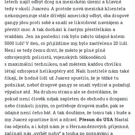
letech najít odbyt drog na mexickém území a hlavně
tedy v okolí Juarezu. A protože nová mexická klientela
nekompenzuje stále dřívější americký odbyt, oba drogové
gangy jdou proti sobě a snaží se likvidovat navzájem a
převzít moc. A tak dochází k častým přestřelkám a
vraždám. Jen za poslední rok bylo zabito údajně kolem
5000 lidí! V den, co přijíždíme my, bylo zastřeleno 20 lidí.
Není se tedy čemu divit, že město je plné plně
ozbrojených policistů, vojenských těžkooděnců
s maximální technikou, nad městem každou chvilku
létají ozbrojené helikoptéry atd. Naši hostitelé nám také
říkají, že hodně lidí už Juarez opustilo, že je těžké tu
podnikat, neboť drogové gangy se snaží vydírat a požadují
výpalné atd. Na druhou stranu ale se dozvídáme, že
pokud není člověk nějak zapleten do obchodu s drogami
nebo čímkoli jiným, co potřebuje drogová mafie, pak se
údajně není čeho bát. A tak doufáme, že tomu tak i bude a
my Juarez opustíme živí a zdraví.
Přesun do USA
Nastal
čas odjezdu, a i když nám je u Hernandézových příjemně,
začínají nás „svrbět nohy“ a touha po poznávání a