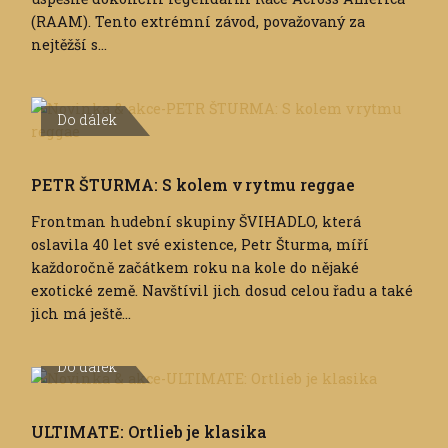
(RAAM). Tento extrémní závod, považovaný za
nejtěžší s...
Do dálek
PETR ŠTURMA: S kolem v rytmu reggae
Frontman hudební skupiny ŠVIHADLO, která
oslavila 40 let své existence, Petr Šturma, míří
každoročně začátkem roku na kole do nějaké
exotické země. Navštívil jich dosud celou řadu a také
jich má ještě...
Do dálek
ULTIMATE: Ortlieb je klasika