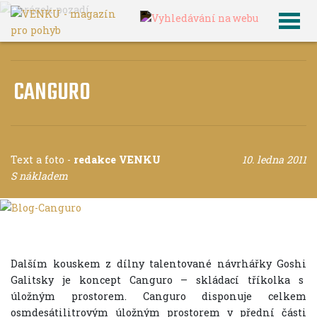
×
CANGURO
Text a foto
-
redakce VENKU
10. ledna 2011
S nákladem
Dalším kouskem z dílny talentované návrhářky Goshi
Galitsky je koncept Canguro – skládací tříkolka s
úložným prostorem. Canguro disponuje celkem
osmdesátilitrovým úložným prostorem v přední části