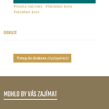
#Gosha Galitsky
#Skládací kola
#skládací kolo
DISKUZE
Vstup do diskuze
(0 příspěvků)
MOHLO BY VÁS ZAJÍMAT