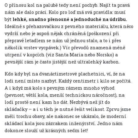
O přínosu kol na palubě tedy není pochyb. Najít ta pravá
nám ale dalo práci. Kolo pro loď má svá pravidla: musí
být
lehké, snadno přenosné a jednoduché na údržbu.
Ideálně s přehazovačkou z pevného materiálu, která něco
vydrží nebo je aspoň nějak chráněná (poškození při
přepravě letadlem se nám už jednou stalo, a to i přes
několik vrstev vycpávek.) Víc převodů znamená méně
utrpení v kopcích (viz Santa Maria nebo Norsko) a
pevnější rám je často jistější než ultralehký karbon.
Kdo kdy byl na dvanáctimetrové plachetnici, ví, že na
lodi není místo nazbyt. Každý centimetr i kilo se počítá.
A i když má kolo s pevným rámem mnoho výhod
(pevnost, větší kola, menší technickou náročnost), na
lodi prostě není kam ho dát. Nezbývá než jít do
skládačky – a i u těch je nutné řešit velikost. Zprvu jsme
měli trochu obavy, ale nakonec se ukázalo, že moderní
skládací kola jsou zázrakem inženýrství. Jedno nám
dokonce slouží už krásných sedm let!