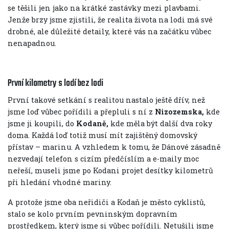
se těšili jen jako na krátké zastávky mezi plavbami.
Jenže brzy jsme zjistili, že realita života na lodi má své
drobné, ale důležité detaily, které vás na začátku vůbec
nenapadnou.
První kilometry s lodí bez lodi
První takové setkání s realitou nastalo ještě dřív, než
jsme loď vůbec pořídili a přepluli s ní z
Nizozemska,
kde
jsme ji koupili, do
Kodaně,
kde měla být další dva roky
doma. Každá loď totiž musí mít zajištěný domovský
přístav – marinu. A vzhledem k tomu, že Dánové zásadně
nezvedají telefon s cizím předčíslím a e-maily moc
neřeší, museli jsme po Kodani projet desítky kilometrů
při hledání vhodné mariny.
A protože jsme oba neřidiči a Kodaň je město cyklistů,
stalo se kolo prvním pevninským dopravním
prostředkem, který jsme si vůbec pořídili. Netušili jsme