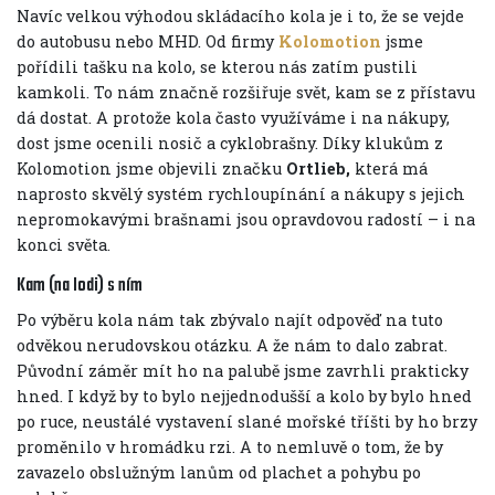
Navíc velkou výhodou skládacího kola je i to, že se vejde
do autobusu nebo MHD. Od firmy
Kolomotion
jsme
pořídili tašku na kolo, se kterou nás zatím pustili
kamkoli. To nám značně rozšiřuje svět, kam se z přístavu
dá dostat. A protože kola často využíváme i na nákupy,
dost jsme ocenili nosič a cyklobrašny. Díky klukům z
Kolomotion jsme objevili značku
Ortlieb,
která má
naprosto skvělý systém rychloupínání a nákupy s jejich
nepromokavými brašnami jsou opravdovou radostí – i na
konci světa.
Kam (na lodi) s ním
Po výběru kola nám tak zbývalo najít odpověď na tuto
odvěkou nerudovskou otázku. A že nám to dalo zabrat.
Původní záměr mít ho na palubě jsme zavrhli prakticky
hned. I když by to bylo nejjednodušší a kolo by bylo hned
po ruce, neustálé vystavení slané mořské tříšti by ho brzy
proměnilo v hromádku rzi. A to nemluvě o tom, že by
zavazelo obslužným lanům od plachet a pohybu po