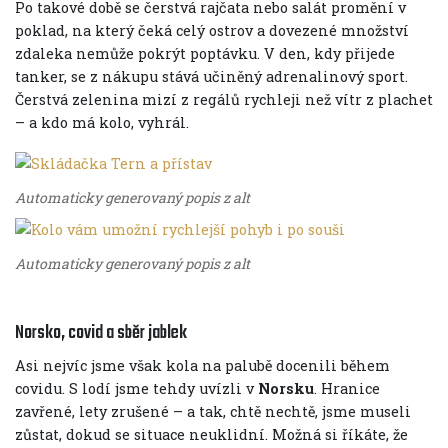
Po takové době se čerstvá rajčata nebo salát promění v
poklad, na který čeká celý ostrov a dovezené množství
zdaleka nemůže pokrýt poptávku. V den, kdy přijede
tanker, se z nákupu stává učiněný adrenalinový sport.
Čerstvá zelenina mizí z regálů rychleji než vítr z plachet
– a kdo má kolo, vyhrál.
Automaticky generovaný popis z alt
Automaticky generovaný popis z alt
Norsko, covid a sběr jablek
Asi nejvíc jsme však kola na palubě docenili během
covidu. S lodí jsme tehdy uvízli v
Norsku
. Hranice
zavřené, lety zrušené – a tak, chtě nechtě, jsme museli
zůstat, dokud se situace neuklidní. Možná si říkáte, že