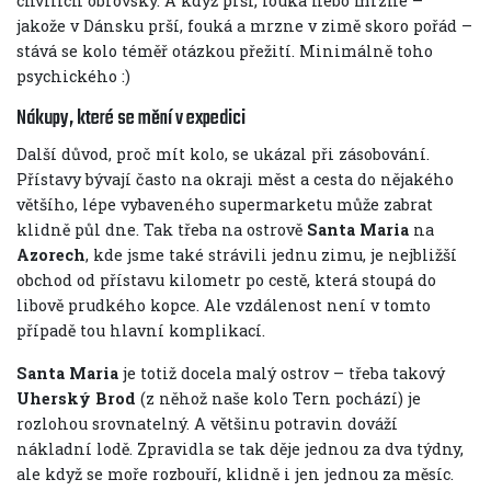
chvílích obrovský. A když prší, fouká nebo mrzne –
jakože v Dánsku prší, fouká a mrzne v zimě skoro pořád –
stává se kolo téměř otázkou přežití. Minimálně toho
psychického :)
Nákupy, které se mění v expedici
Další důvod, proč mít kolo, se ukázal při zásobování.
Přístavy bývají často na okraji měst a cesta do nějakého
většího, lépe vybaveného supermarketu může zabrat
klidně půl dne. Tak třeba na ostrově
Santa Maria
na
Azorech
, kde jsme také strávili jednu zimu, je nejbližší
obchod od přístavu kilometr po cestě, která stoupá do
libově prudkého kopce. Ale vzdálenost není v tomto
případě tou hlavní komplikací.
Santa Maria
je totiž docela malý ostrov – třeba takový
Uherský Brod
(z něhož naše kolo Tern pochází) je
rozlohou srovnatelný. A většinu potravin dováží
nákladní lodě. Zpravidla se tak děje jednou za dva týdny,
ale když se moře rozbouří, klidně i jen jednou za měsíc.