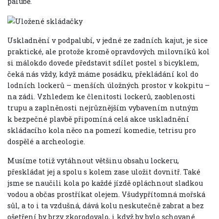
palubě.
Uskladnění v podpalubí, v jedné ze zadních kajut, je sice
praktické, ale protože kromě opravdových milovníků kol
si málokdo dovede představit sdílet postel s bicyklem,
čeká nás vždy, když máme posádku, překládání kol do
lodních lockerů – menších úložných prostor v kokpitu –
na zádi. Vzhledem ke členitosti lockerů, zaoblenosti
trupu a zaplněnosti nejrůznějším vybavením nutným
k bezpečné plavbě připomíná celá akce uskladnění
skládacího kola něco na pomezí komedie, tetrisu pro
dospělé a archeologie.
Musíme totiž vytáhnout většinu obsahu lockeru,
přeskládat jej a spolu s kolem zase uložit dovnitř. Také
jsme se naučili kola po každé jízdě opláchnout sladkou
vodou a občas prostříkat olejem. Všudypřítomná mořská
sůl, a to i ta vzdušná, dává kolu neskutečně zabrat a bez
ošetření by brzy zkorodovalo, i když by bylo schované.