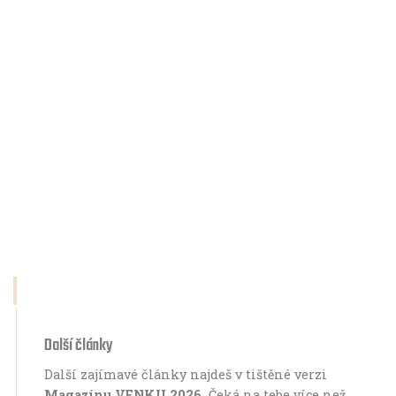
Další články
Další zajímavé články najdeš v tištěné verzi
Magazínu VENKU 2026.
Čeká na tebe více než