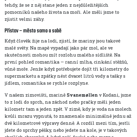
tehdy, že se z něj stane jeden z nejdůležitějších
pomocníků našeho života na moři. Ale měli jsme to
zjistit velmi záhy.
Přístav – město samo o sobě
Když člověk žije na lodi, zjistí, že mariny jsou takové
malé světy. Na mapě vypadají jako pár mol, ale ve
skutečnosti mohou mít rozlohu malého sídliště. Na
první pohled romantika — ranní mlha, cinkání stěžňů,
vůně moře. Jenže když potřebujete dojít tři kilometry do
supermarketu a zpátky nést dvacet litrů vody a tašky s
jídlem, romantika se rychle rozplyne.
V našem zimovišti, marině
Svanemøllen
v Kodani, jsme
to z lodi do sprch, na záchod nebo pračky měli jeden
kilometr tam a jeden zpět. V zimě, kdy je voda na molech
kvůli mrazu vypnutá, to znamenalo minimálně jednu až
dvě kilometrové výpravy denně. A rozdíl mezi tím, jestli
jdete do sprchy pěšky, nebo jedete na kole, je v takových