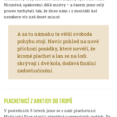
Nicméně, opakování dělá mistry – a časem jsme celý
proces vychytali tak, že dnes nám i s montáží kol
nezabere víc než deset minut.
A za tu námahu ta větší svoboda
pohybu stojí. Navíc pohled na nově
příchozí posádky, které nevěří, že
kromě plachet a lan se na lodi
skrývají i dvě kola, dodává finální
zadostiučinění.
PLACHETNICÍ Z ARKTIDY DO TROPŮ
V posledních 5 letech jsme se s naší plachetnicí
Midnight Blue plavili převážně v severských vodách. Po