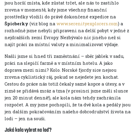
jsou horší místa, kde zůstat trčet, ale nás to zastihlo
zrovna v momentě, kdy jsme všechny finanční
prostředky vložili do právě dokončené expedice na
Špicberky
(viz blog na
www.serenityexplorers.com
) a
rozhodně jsme nebyli připraveni na delší pobyt v jedné z
nejdražších zemí Evropy. Nezbývalo nic jiného než si
najít práci za místní valuty a minimalizovat výdaje.
Našli jsme si hned tři zaměstnání – sběr jablek v sadu,
práci na slepičí farmě a v místním hotelu. A jako
doprava mezi nimi? Kolo. Norské fjordy sice nejsou
zrovna cyklistický ráj, pokud se nejedete jen kochat.
Cestou do práce nás totiž čekaly samé kopce a útesy, a v
zimě se přidává mráz a tma (v prosinci jsme měli slunce
jen 20 minut denně!), ale kola nám tehdy zachránila
rozpočet. A my jsme pochopili, že ta dvě kola a pedály jsou
jen dalším pokračováním našeho dobrodružství života na
lodi – jen na souši.
Jaká kola vybrat na loď?