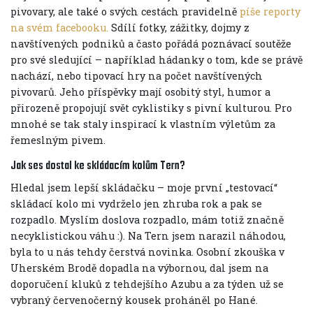
pivovary, ale také o svých cestách pravidelně
píše reporty
na svém facebooku.
Sdílí fotky, zážitky, dojmy z
navštívených podniků a často pořádá poznávací soutěže
pro své sledující – například hádanky o tom, kde se právě
nachází, nebo tipovací hry na počet navštívených
pivovarů. Jeho příspěvky mají osobitý styl, humor a
přirozeně propojují svět cyklistiky s pivní kulturou. Pro
mnohé se tak staly inspirací k vlastním výletům za
řemeslným pivem.
Jak ses dostal ke skládacím kolům Tern?
Hledal jsem lepší skládačku – moje první „testovací“
skládací kolo mi vydrželo jen zhruba rok a pak se
rozpadlo. Myslím doslova rozpadlo, mám totiž značně
necyklistickou váhu :). Na Tern jsem narazil náhodou,
byla to u nás tehdy čerstvá novinka. Osobní zkouška v
Uherském Brodě dopadla na výbornou, dal jsem na
doporučení kluků z tehdejšího Azubu a za týden už se
vybraný červenočerný kousek proháněl po Hané.