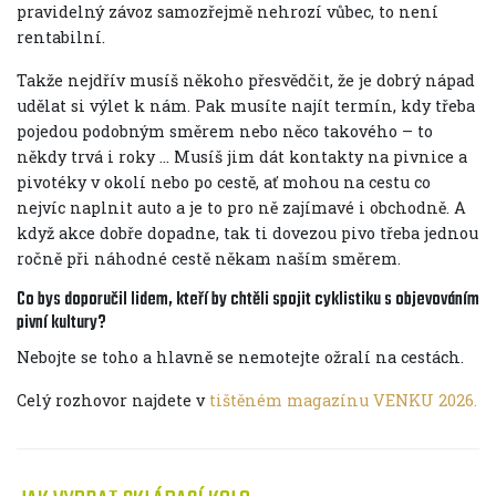
pravidelný závoz samozřejmě nehrozí vůbec, to není
rentabilní.
Takže nejdřív musíš někoho přesvědčit, že je dobrý nápad
udělat si výlet k nám. Pak musíte najít termín, kdy třeba
pojedou podobným směrem nebo něco takového – to
někdy trvá i roky ... Musíš jim dát kontakty na pivnice a
pivotéky v okolí nebo po cestě, ať mohou na cestu co
nejvíc naplnit auto a je to pro ně zajímavé i obchodně. A
když akce dobře dopadne, tak ti dovezou pivo třeba jednou
ročně při náhodné cestě někam naším směrem.
Co bys doporučil lidem, kteří by chtěli spojit cyklistiku s objevováním
pivní kultury?
Nebojte se toho a hlavně se nemotejte ožralí na cestách.
Celý rozhovor najdete v
tištěném magazínu VENKU 2026.