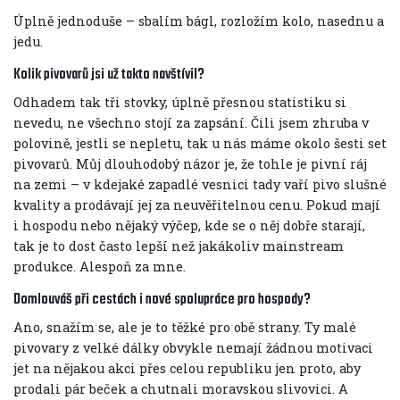
Úplně jednoduše – sbalím bágl, rozložím kolo, nasednu a
jedu.
Kolik pivovarů jsi už takto navštívil?
Odhadem tak tři stovky, úplně přesnou statistiku si
nevedu, ne všechno stojí za zapsání. Čili jsem zhruba v
polovině, jestli se nepletu, tak u nás máme okolo šesti set
pivovarů. Můj dlouhodobý názor je, že tohle je pivní ráj
na zemi – v kdejaké zapadlé vesnici tady vaří pivo slušné
kvality a prodávají jej za neuvěřitelnou cenu. Pokud mají
i hospodu nebo nějaký výčep, kde se o něj dobře starají,
tak je to dost často lepší než jakákoliv mainstream
produkce. Alespoň za mne.
Domlouváš při cestách i nové spolupráce pro hospody?
Ano, snažím se, ale je to těžké pro obě strany. Ty malé
pivovary z velké dálky obvykle nemají žádnou motivaci
jet na nějakou akci přes celou republiku jen proto, aby
prodali pár beček a chutnali moravskou slivovici. A