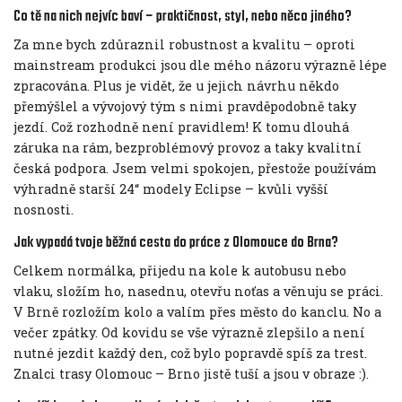
Co tě na nich nejvíc baví – praktičnost, styl, nebo něco jiného?
Za mne bych zdůraznil robustnost a kvalitu – oproti
mainstream produkci jsou dle mého názoru výrazně lépe
zpracována. Plus je vidět, že u jejich návrhu někdo
přemýšlel a vývojový tým s nimi pravděpodobně taky
jezdí. Což rozhodně není pravidlem! K tomu dlouhá
záruka na rám, bezproblémový provoz a taky kvalitní
česká podpora. Jsem velmi spokojen, přestože používám
výhradně starší 24“ modely Eclipse – kvůli vyšší
nosnosti.
Jak vypadá tvoje běžná cesta do práce z Olomouce do Brna?
Celkem normálka, přijedu na kole k autobusu nebo
vlaku, složím ho, nasednu, otevřu noťas a věnuju se práci.
V Brně rozložím kolo a valím přes město do kanclu. No a
večer zpátky. Od kovidu se vše výrazně zlepšilo a není
nutné jezdit každý den, což bylo popravdě spíš za trest.
Znalci trasy Olomouc – Brno jistě tuší a jsou v obraze :).