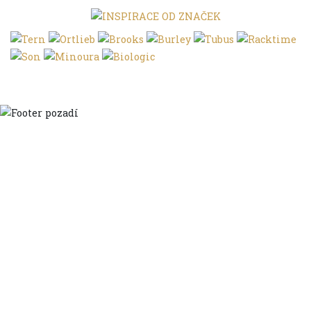
Domů
Ve městě
S dětmi
Do dálek
S nákladem
Volným stylem
V leže
Trochu jinak