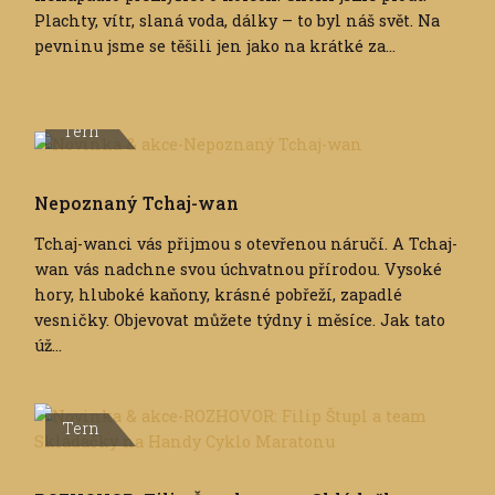
Plachty, vítr, slaná voda, dálky – to byl náš svět. Na
pevninu jsme se těšili jen jako na krátké za...
Tern
Nepoznaný Tchaj-wan
Tchaj-wanci vás přijmou s otevřenou náručí. A Tchaj-
wan vás nadchne svou úchvatnou přírodou. Vysoké
hory, hluboké kaňony, krásné pobřeží, zapadlé
vesničky. Objevovat můžete týdny i měsíce. Jak tato
úž...
Tern