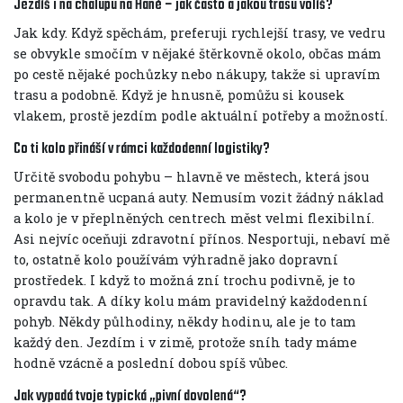
Jezdíš i na chalupu na Hané – jak často a jakou trasu volíš?
Jak kdy. Když spěchám, preferuji rychlejší trasy, ve vedru
se obvykle smočím v nějaké štěrkovně okolo, občas mám
po cestě nějaké pochůzky nebo nákupy, takže si upravím
trasu a podobně. Když je hnusně, pomůžu si kousek
vlakem, prostě jezdím podle aktuální potřeby a možností.
Co ti kolo přináší v rámci každodenní logistiky?
Určitě svobodu pohybu – hlavně ve městech, která jsou
permanentně ucpaná auty. Nemusím vozit žádný náklad
a kolo je v přeplněných centrech měst velmi flexibilní.
Asi nejvíc oceňuji zdravotní přínos. Nesportuji, nebaví mě
to, ostatně kolo používám výhradně jako dopravní
prostředek. I když to možná zní trochu podivně, je to
opravdu tak. A díky kolu mám pravidelný každodenní
pohyb. Někdy půlhodiny, někdy hodinu, ale je to tam
každý den. Jezdím i v zimě, protože sníh tady máme
hodně vzácně a poslední dobou spíš vůbec.
Jak vypadá tvoje typická „pivní dovolená“?