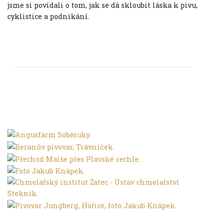
jsme si povídali o tom, jak se dá skloubit láska k pivu,
cyklistice a podnikání.
Cyklistické pivní mise Ivana Bíbra
Ivan Bíbr je člověk, jenž spojuje světy,
které by na první pohled nemusely mít
mnoho společného – IT, pivní kulturu a
městskou cyklistiku.