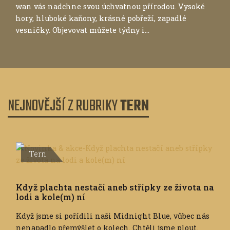
wan vás nadchne svou úchvatnou přírodou. Vysoké
hory, hluboké kaňony, krásné pobřeží, zapadlé
vesničky. Objevovat můžete týdny i...
NEJNOVĚJŠÍ Z RUBRIKY
TERN
Tern
Když plachta nestačí aneb střípky ze života na
lodi a kole(m) ní
Když jsme si pořídili naši Midnight Blue, vůbec nás
nenapadlo přemýšlet o kolech. Chtěli jsme plout.