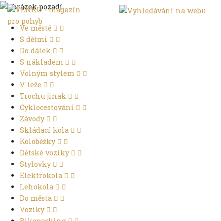
Ve městě
S dětmi
Do dálek
S nákladem
Volným stylem
V leže
Trochu jinak
Cyklocestování
Závody
Skládací kola
Koloběžky
Dětské vozíky
Stylovky
Elektrokola
Lehokola
Do města
Vozíky
Bikepacking