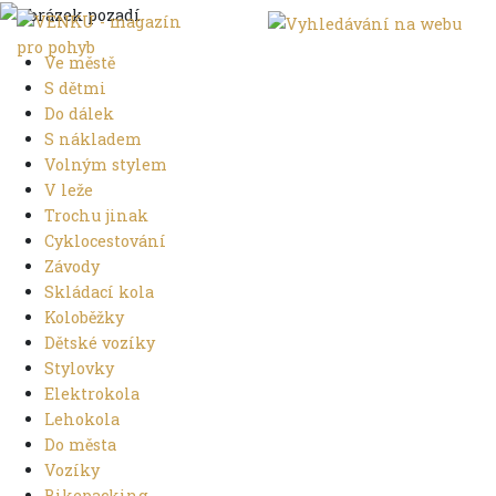
Ve městě
S dětmi
Do dálek
S nákladem
Volným stylem
V leže
Trochu jinak
Cyklocestování
Závody
Skládací kola
Koloběžky
Dětské vozíky
Stylovky
Elektrokola
Lehokola
Do města
Vozíky
Bikepacking