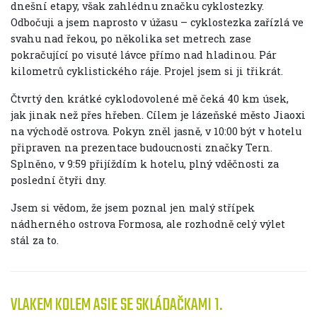
dnešní etapy, však zahlédnu značku cyklostezky.
Odbočuji a jsem naprosto v úžasu – cyklostezka zařízlá ve
svahu nad řekou, po několika set metrech zase
pokračující po visuté lávce přímo nad hladinou. Pár
kilometrů cyklistického ráje. Projel jsem si ji třikrát.
Čtvrtý den krátké cyklodovolené mě čeká 40 km úsek,
jak jinak než přes hřeben. Cílem je lázeňské město Jiaoxi
na východě ostrova. Pokyn zněl jasně, v 10:00 být v hotelu
připraven na prezentace budoucnosti značky Tern.
Splněno, v 9:59 přijíždím k hotelu, plný vděčnosti za
poslední čtyři dny.
Jsem si vědom, že jsem poznal jen malý střípek
nádherného ostrova Formosa, ale rozhodně celý výlet
stál za to.
VLAKEM KOLEM ASIE SE SKLÁDAČKAMI 1.