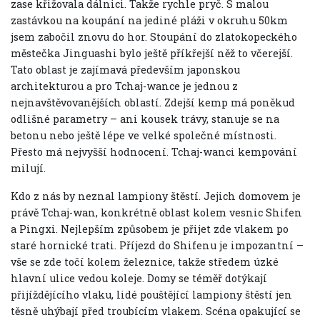
zase křižovala dálnici. Takže rychle pryč. S malou
zastávkou na koupání na jediné pláži v okruhu 50km
jsem zabočil znovu do hor. Stoupání do zlatokopeckého
městečka Jinguashi bylo ještě příkřejší něž to včerejší.
Tato oblast je zajímavá především japonskou
architekturou a pro Tchaj-wance je jednou z
nejnavštěvovanějších oblastí. Zdejší kemp má poněkud
odlišné parametry – ani kousek trávy, stanuje se na
betonu nebo ještě lépe ve velké společné místnosti.
Přesto má nejvyšší hodnocení. Tchaj-wanci kempování
milují.
Kdo z nás by neznal lampiony štěstí. Jejich domovem je
právě Tchaj-wan, konkrétně oblast kolem vesnic Shifen
a Pingxi. Nejlepším způsobem je přijet zde vlakem po
staré hornické trati. Příjezd do Shifenu je impozantní –
vše se zde točí kolem železnice, takže středem úzké
hlavní ulice vedou koleje. Domy se téměř dotýkají
přijíždějícího vlaku, lidé pouštějící lampiony štěstí jen
těsně uhýbají před troubícím vlakem. Scéna opakující se