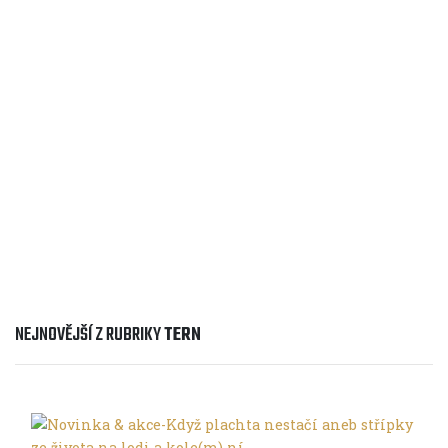
Ve městě
Jak vybrat skládací kolo
Ve společnosti Tern vyrábí kola a příslušenství pro
všechny typy jezdců. Při procházení jejich nabídkou
možná zjistíte, že vybrat si kolo, které vyhovuje
vašim přáním i potřebám, n...
NEJNOVĚJŠÍ Z RUBRIKY
TERN