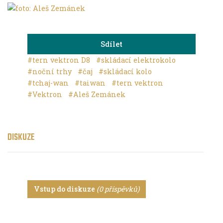
Sdílet
#tern vektron D8
#skládací elektrokolo
#noční trhy
#čaj
#skládací kolo
#tchaj-wan
#taiwan
#tern vektron
#Vektron
#Aleš Zemánek
DISKUZE
Vstup do diskuze
(0 příspěvků)