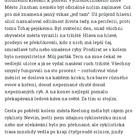
dlouhému klesání k pobřeží Východočínského moře.
Město Jinshan nemělo být oficiálně ničím zajímavé. Což
pro mě znamená jasný vzkaz „jeď tam“. Už průjezd hlavní
ulicí naznačoval odlišnost života tady, na periferii, proti
tomu Tchaj-pejskému. Byl sváteční den, snad všichni
obyvatelé města vyrazili na tržiště. Hlava na hlavě,
prodejci se překřikovali, kdo z nich má lepší čaj,
smradlavé tofu nebo smažené ryby. Prodírat se s kolem
bylo nemyslitelné. Můj parťák Tern na mne čekal ve
vedlejší uličce a já se vydal nasávat ruch tržiště. Všechny
smysly fungovali na sto procent – roztodivné vůně
měnící se doslova na každém kroku, hra barev různého
ovoce a koření, dosud nepoznané chutě dosud
nepoznaných ryb. A na konec nejlepší pomalu
překapávaná ledová káva na světě. Za tím si stojím.
Cesta po pobřeží kolem města Keelung měla být rájem pro
cyklisty. Nevím, jestli jsem údajnou cyklostezku minul
nebo mé očekávání bylo jen přehnané, ale cyklistická
trasa mnohdy vedla po kraji čtyřproudé silnice, jindy