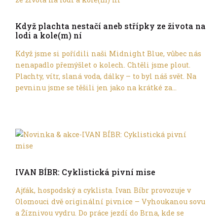
Tern
Když plachta nestačí aneb střípky ze života na
lodi a kole(m) ní
Když jsme si pořídili naši Midnight Blue, vůbec nás
nenapadlo přemýšlet o kolech. Chtěli jsme plout.
Plachty, vítr, slaná voda, dálky – to byl náš svět. Na
pevninu jsme se těšili jen jako na krátké za...
Tern
IVAN BÍBR: Cyklistická pivní mise
Ajťák, hospodský a cyklista. Ivan Bíbr provozuje v
Olomouci dvě originální pivnice – Vyhoukanou sovu
a Žíznivou vydru. Do práce jezdí do Brna, kde se