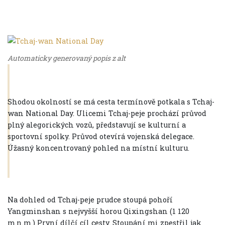
Automaticky generovaný popis z alt
Shodou okolností se má cesta termínově potkala s Tchaj-
wan National Day. Ulicemi Tchaj-peje prochází průvod
plný alegorických vozů, představují se kulturní a
sportovní spolky. Průvod otevírá vojenská delegace.
Úžasný koncentrovaný pohled na místní kulturu.
Na dohled od Tchaj-peje prudce stoupá pohoří
Yangminshan s nejvyšší horou Qixingshan (1 120
m.n.m.) První dílčí cíl cesty. Stoupání mi zpestřil jak