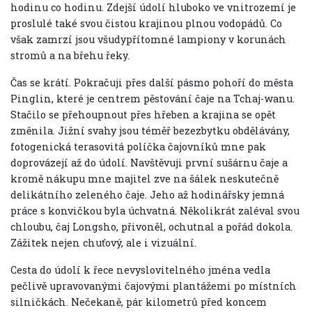
hodinu co hodinu. Zdejší údolí hluboko ve vnitrozemí je
proslulé také svou čistou krajinou plnou vodopádů. Co
však zamrzí jsou všudypřítomné lampiony v korunách
stromů a na břehu řeky.
Čas se krátí. Pokračuji přes další pásmo pohoří do města
Pinglin, které je centrem pěstování čaje na Tchaj-wanu.
Stačilo se přehoupnout přes hřeben a krajina se opět
změnila. Jižní svahy jsou téměř bezezbytku obdělávány,
fotogenická terasovitá políčka čajovníků mne pak
doprovázejí až do údolí. Navštěvuji první sušárnu čaje a
kromě nákupu mne majitel zve na šálek neskutečně
delikátního zeleného čaje. Jeho až hodinářsky jemná
práce s konvičkou byla úchvatná. Několikrát zaléval svou
chloubu, čaj Longsho, přivoněl, ochutnal a pořád dokola.
Zážitek nejen chuťový, ale i vizuální.
Cesta do údolí k řece nevyslovitelného jména vedla
pečlivě upravovanými čajovými plantážemi po místních
silničkách. Nečekaně, pár kilometrů před koncem