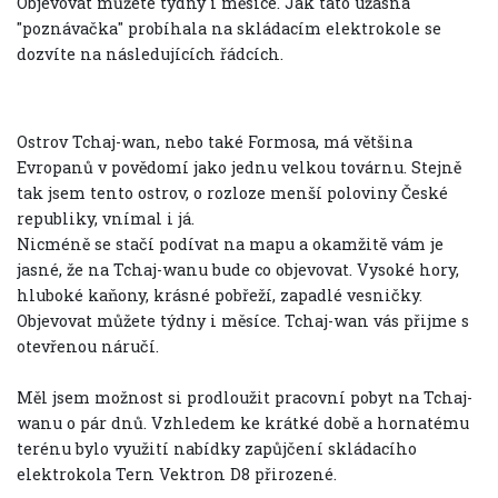
Objevovat můžete týdny i měsíce. Jak tato úžasná
"poznávačka" probíhala na skládacím elektrokole se
dozvíte na následujících řádcích.
Ostrov Tchaj-wan, nebo také Formosa, má většina
Evropanů v povědomí jako jednu velkou továrnu. Stejně
tak jsem tento ostrov, o rozloze menší poloviny České
republiky, vnímal i já.
Nicméně se stačí podívat na mapu a okamžitě vám je
jasné, že na Tchaj-wanu bude co objevovat. Vysoké hory,
hluboké kaňony, krásné pobřeží, zapadlé vesničky.
Objevovat můžete týdny i měsíce. Tchaj-wan vás přijme s
otevřenou náručí.
Měl jsem možnost si prodloužit pracovní pobyt na Tchaj-
wanu o pár dnů. Vzhledem ke krátké době a hornatému
terénu bylo využití nabídky zapůjčení skládacího
elektrokola Tern Vektron D8 přirozené.