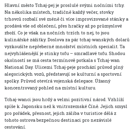
Hlavní město Tchaj-pej je proslulé svými nočními trhy.
Na několika místech, tradičně každý večer, stovky
trhovců rozbalí své méně či více improvizované stánky a
prodává vše od oblečení, přes hračky až po průmyslové
zboží. Co je však na nočních trzích to nej, to jsou
kulinářské zážitky. Doslova za pár tchaj-wanských dolarů
vyzkoušíte nepřeberné množství místních specialit. Ta
nejvyhlášenější je stinky tofu – smradlavé tofu. Shodou
okolností se má cesta termínově potkala s Tchaj-wan
National Day. Ulicemi Tchaj-peje prochází průvod plný
alegorických vozů, představují se kulturní a sportovní
spolky. Průvod otevírá vojenská delegace. Úžasný
koncentrovaný pohled na místní kulturu.
Tchaj-wanci jsou hrdý a velmi pozitivní národ. Vzhlíží
spíše k Japonsku než k vnitrozemské Číně. Jejich smysl
pro pořádek, přesnost, jejich záliba v turistice dělá z
tohoto ostrova bezpečnou destinaci pro nezávislé
cestování.