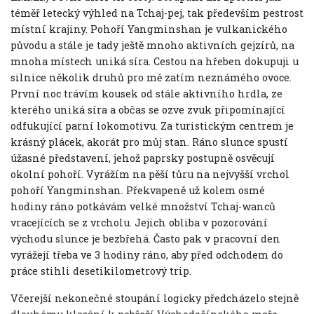
téměř letecký výhled na Tchaj-pej, tak především pestrost
místní krajiny. Pohoří Yangminshan je vulkanického
původu a stále je tady ještě mnoho aktivních gejzírů, na
mnoha místech uniká síra. Cestou na hřeben dokupuji u
silnice několik druhů pro mě zatím neznámého ovoce.
První noc trávím kousek od stále aktivního hrdla, ze
kterého uniká síra a občas se ozve zvuk připomínající
odfukující parní lokomotivu. Za turistickým centrem je
krásný plácek, akorát pro můj stan. Ráno slunce spustí
úžasné představení, jehož paprsky postupně osvěcují
okolní pohoří. Vyrážím na pěší tůru na nejvyšší vrchol
pohoří Yangminshan. Překvapeně už kolem osmé
hodiny ráno potkávám velké množství Tchaj-wanců
vracejících se z vrcholu. Jejich obliba v pozorování
východu slunce je bezbřehá. Často pak v pracovní den
vyrážejí třeba ve 3 hodiny ráno, aby před odchodem do
práce stihli desetikilometrový trip.
Včerejší nekonečné stoupání logicky předcházelo stejně