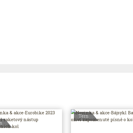
Tern
n