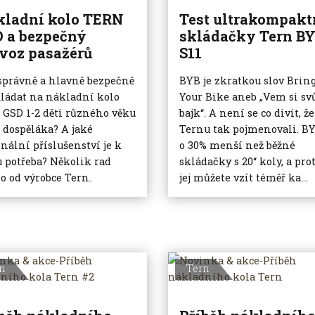
kladní kolo TERN
Test ultrakompakt
 a bezpečný
skládačky Tern B
voz pasažérů
S11
správně a hlavně bezpečně
BYB je zkratkou slov Brin
ládat na nákladní kolo
Your Bike aneb „Vem si sv
 GSD 1-2 děti různého věku
bajk“. A není se co divit, že 
 dospěláka? A jaké
Ternu tak pojmenovali. BY
inální příslušenství je k
o 30% menší než běžné
 potřeba? Několik rad
skládačky s 20“ koly, a prot
o od výrobce Tern.
jej můžete vzít téměř ka...
n
Tern