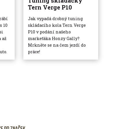
o
Tuning skládačky
Tern Verge P10
rábí
Jak vypadá drobný tuning
s 10
skládacího kola Tern Verge
si
P10 v podání našeho
a až
markeťáka Honzy Gally?
Mrkněte se na čem jezdí do
uto.
práce!