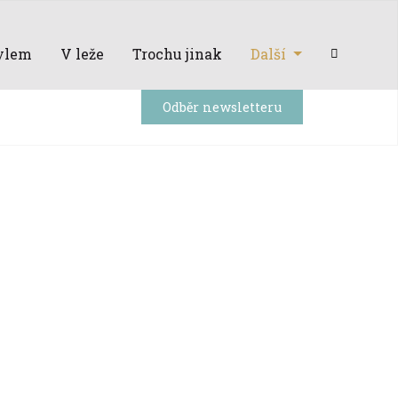
ylem
V leže
Trochu jinak
Další
Odběr newsletteru