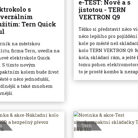
e-TEST: Nově a s
ktrokolo s
jistotou - TERN
iverzálním
VEKTRON Q9
žitím: Tern Quick
Těžko si představit něco ví
ul
něco lepšího pro pojíždění
kole po městě než skládac
rník na městskou
kolo TERN VEKTRON Q9. 
litu, firma Tern, uvedla na
kola, skládací rám, a ještě 
nové elektrokolo Quick
tomu pohon elektromotor
. S tímto novým
to je prostě kombo k nezapl
aktním kolem bude život
ěstě o něco jednodušší,
dlnější a také mnohem
vnější.
n
Tern