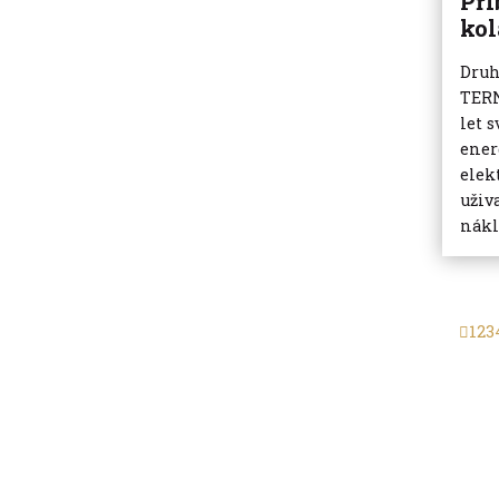
Pří
kol
Druh
TERN
let s
ener
elek
uživ
nákl
1
2
3