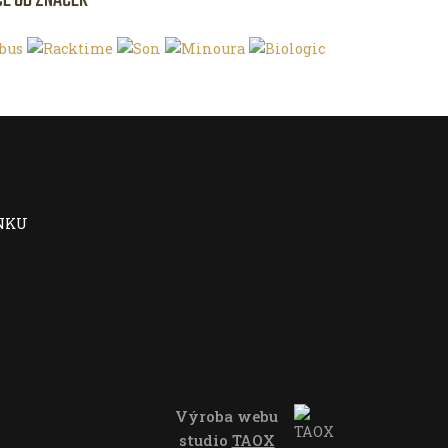
CE OD ZNAČEK
NKU
Výroba webu
studio
TAOX