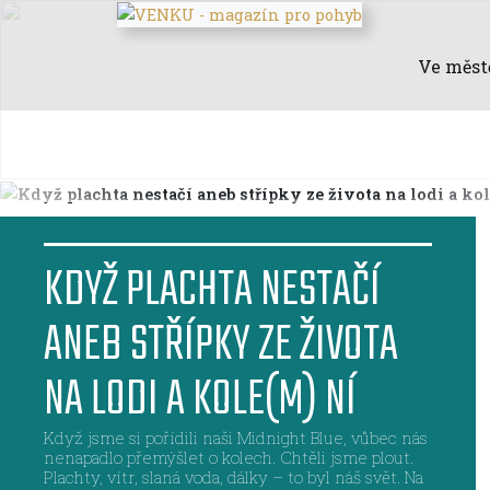
Ve měst
KDYŽ PLACHTA NESTAČÍ
ANEB STŘÍPKY ZE ŽIVOTA
NA LODI A KOLE(M) NÍ
Když jsme si pořídili naši Midnight Blue, vůbec nás
nenapadlo přemýšlet o kolech. Chtěli jsme plout.
Plachty, vítr, slaná voda, dálky – to byl náš svět. Na