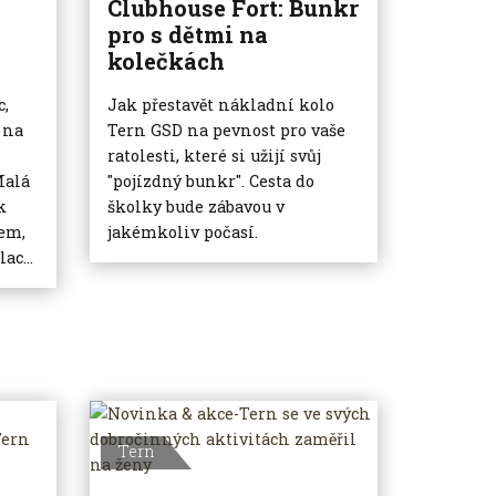
Clubhouse Fort: Bunkr
pro s dětmi na
kolečkách
c,
Jak přestavět nákladní kolo
 na
Tern GSD na pevnost pro vaše
í
ratolesti, které si užijí svůj
Malá
"pojízdný bunkr". Cesta do
k
školky bude zábavou v
em,
jakémkoliv počasí.
ac...
Tern