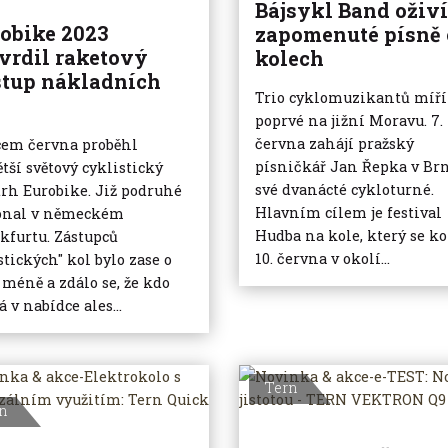
Bájsykl Band oživí
obike 2023
zapomenuté písně 
vrdil raketový
kolech
tup nákladních
Trio cyklomuzikantů míří
poprvé na jižní Moravu. 7.
června zahájí pražský
em června proběhl
písničkář Jan Řepka v Br
ětší světový cyklistický
své dvanácté cykloturné.
trh Eurobike. Již podruhé
Hlavním cílem je festival
onal v německém
Hudba na kole, který se k
kfurtu. Zástupců
10. června v okolí...
stických" kol bylo zase o
 méně a zdálo se, že kdo
 v nabídce ales...
Tern
n