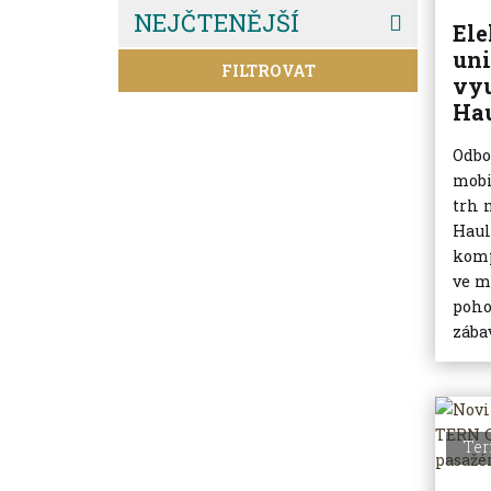
NEJČTENĚJŠÍ
Ele
un
FILTROVAT
vyu
Ha
Odbo
mobi
trh 
Haul
komp
ve m
poho
zába
Ter