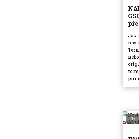
Ná
GSD
pře
Jak 
nask
Tern
nebo
orig
tomu
přím
Ter