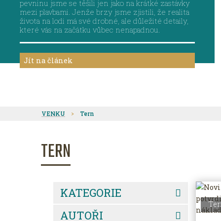
pevninu jsme se těšili jen jako na krátké zastávky
mezi plavbami. Jenže brzy jsme zjistili, že realita
života na lodi má své drobné, ale důležité detaily,
které vás na začátku vůbec nenapadnou.
Jít na článek
VENKU
Tern
TERN
KATEGORIE
Ter
AUTOŘI