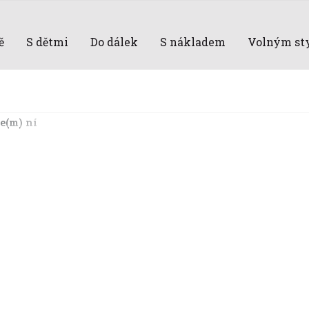
ě
S dětmi
Do dálek
S nákladem
Volným st