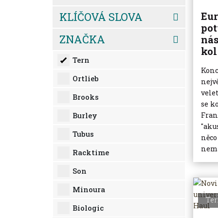
KLÍČOVÁ SLOVA
Eur
pot
ZNAČKA
nás
kol
Tern
Konc
Ortlieb
nejv
vele
Brooks
se k
Burley
Fran
"aku
Tubus
něco
nemá
Racktime
Son
Minoura
Ter
Biologic