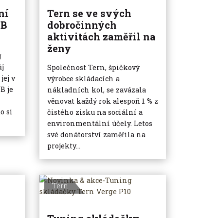
ní
Tern se ve svých
YB
dobročinných
aktivitách zaměřil na
ženy
g
ůj
Společnost Tern, špičkový
jej v
výrobce skládacích a
B je
nákladních kol, se zavázala
věnovat každý rok alespoň 1 % z
o si
čistého zisku na sociální a
environmentální účely. Letos
své donátorství zaměřila na
projekty...
Tern