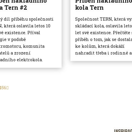
běh nákladního
Příběh nákladníh
a Tern #2
kola Tern
ý díl příběhu společnosti
Společnost TERN, která vy
, která oslavila letos 10
skládací kola, oslavila leto
vé existence. Příval
let své existence. Přečtěte 
gie v podobě
příběh o tom, jak se dostal
tromotoru, komunita
ke kolům, která dokáží
atelů a zrození
nahradit třeba i rodinné a
adního elektrokola.
4
5
6