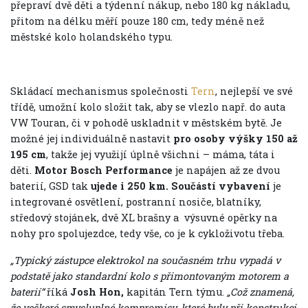
přepraví dvě děti a týdenní nákup, nebo 180 kg nákladu,
přitom na délku měří pouze 180 cm, tedy méně než
městské kolo holandského typu.
Skládací mechanismus společnosti
Tern
, nejlepší ve své
třídě, umožní kolo složit tak, aby se vlezlo např. do auta
VW Touran, či v pohodě uskladnit v městském bytě. Je
možné jej individuálně nastavit
pro osoby výšky 150 až
195 cm
, takže jej využijí úplně všichni – máma, táta i
děti.
Motor Bosch Performance
je napájen až ze dvou
baterií, GSD tak
ujede i 250 km.
Součástí vybavení
je
integrované osvětlení, postranní nosiče, blatníky,
středový stojánek, dvě XL brašny a výsuvné opěrky na
nohy pro spolujezdce, tedy vše, co je k cykloživotu třeba.
„Typický zástupce elektrokol na současném trhu vypadá v
podstatě jako standardní kolo s přimontovaným motorem a
baterií“
říká
Josh Hon,
kapitán Tern týmu.
„Což znamená,
že veškeré smysluplné kompromisy, které byly při konstrukci