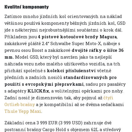
Kvalitní komponenty
Zatímco mnoho jízdních kol orientovaných na náklad
většinou používá komponenty běžných jízdních kol, GSD
jde s některými nejrobustnějšími součástmi o krok dál.
Příkladem jsou
4 pístové kotoučové brzdy Magura
,
zakázkové pláště 2.4“ Schwalbe Super Moto-X, náboje s
pevnou osou Boost a zakázkové
dvojité ráfky o šířce 36
mm.
Model GSD, který byl navržen jako ta nejlepší
náhrada vozu nebo malého užitkového vozidla, na trh
přichází společně s
kolekcí příslušenství
včetně
předních a zadních nosičů
standardizovaných pro
použití s evropskými přepravkami
, sadou pro pasažéry
s adaptéry
KLICKfix
, a volitelnými opěrkami pro nohy.
Zadní nosič je dimenzován tak, aby pojmul až
čtyři
Ortlieb brašny
a je kompatibilní až se dvěma sedačkami
Thule Yepp Maxi
.
Základní cena 3 999 EUR (3 999 USD) zahrnuje dvě
postranní brašny Cargo Hold s objemem 62L a středový