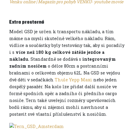
Venku online | Magazín pro pohyb VENKU- youtube movie
Extra prostorné
Model GSD je určen k transportu nákladu, a tím
máme na mysli skutečně velkého nákladu. Rám,
vidlice a součástky byly testovány tak, aby si poradily
i s
více než 180 kg celkové zátěže jezdce a
nákladu.
Standardně se dodává s
integrovaným
zadním nosičem
o délce 80cm a postranními
brašnami o celkovém objemu 62L. Na GSD se vejdou
dvě děti v sedačkách
Thule Yepp Maxi
nebo jeden
dospělý pasažér. Na kolo lze přidat další nosiče ve
formě spodních opěr a zadního či předního cargo
nosiče. Tern také uveřejní rozměry upevňovacích
bodů rámu, aby si zájemci mohli navrhnout a
postavit své vlastní příslušenství k nosičům.