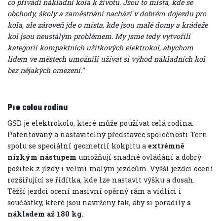
co přivádí nákladní kola k životu. Jsou to místa, kde se
obchody, školy a zaměstnání nachází v dobrém dojezdu pro
kola, ale zároveň jde o místa, kde jsou malé domy a krádeže
kol jsou neustálým problémem. My jsme tedy vytvořili
kategorii kompaktních užitkových elektrokol, abychom
lidem ve městech umožnili užívat si výhod nákladních kol
bez nějakých omezení.“
Pro celou rodinu
GSD je elektrokolo, které může používat celá rodina.
Patentovaný a nastavitelný představec společnosti Tern
spolu se speciální geometrií kokpitu a
extrémně
nízkým nástupem
umožňují snadné ovládání a dobrý
požitek z jízdy i velmi malým jezdcům. Vyšší jezdci ocení
rozšiřující se řídítka, kde lze nastavit výšku a dosah.
Těžší jezdci ocení masivní opěrný rám a vidlici i
součástky, které jsou navrženy tak, aby si poradily
s
nákladem až 180 kg.