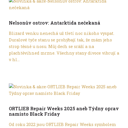
Trochu jinak
Nelsonův ostrov: Antarktida nečekaná
Blizard venku nenechá už třetí noc nikoho vyspat.
Duralové tyče stanu se prohýbají tak, že mám jeho
strop těsně u nosu. Můj dech se sráží a na
plachtěvihned mrzne. Všechny stany divoce vibrují a
v hl...
Trochu jinak
ORTLIEB Repair Weeks 2025 aneb Týdny oprav
namísto Black Friday
Od roku 2022 jsou ORTLIEB Repair Weeks symbolem