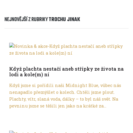
NEJNOVĚJŠÍ Z RUBRIKY
TROCHU JINAK
Trochu jinak
Když plachta nestačí aneb střípky ze života na
lodi a kole(m) ní
Když jsme si pořídili naši Midnight Blue, vůbec nás
nenapadlo přemýšlet o kolech. Chtěli jsme plout.
Plachty, vítr, slaná voda, dálky – to byl náš svět. Na
pevninu jsme se těšili jen jako na krátké za...